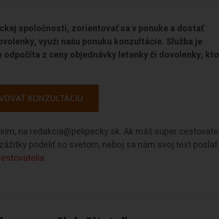
eckej spoločnosti, zorientovať sa v ponuke a dostať
ovolenky, využi našu ponuku konzultácie. Služba je
 odpočíta z ceny objednávky letenky či dovolenky, kto
VOVAŤ KONZULTÁCIU
rosím, na redakcia@pelipecky.sk. Ak máš super cestovate
e zážitky podeliť so svetom, neboj sa nám svoj text poslať
estovatelia.