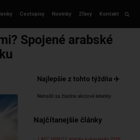
lenky
Cestopisy
Novinky
Zľavy
Kontakt
čami? Spojené arabské
tku
Najlepšie z tohto týždňa ✈️
Najčítanejšie články
LAST MINUTE letenky a dovolenky 2026: