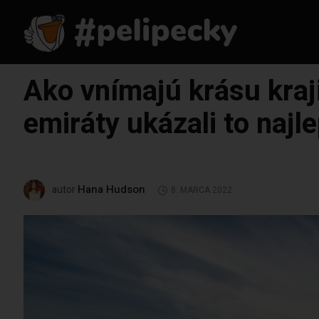
Ako vnímajú krásu kraji
emiráty ukázali to naj
Hana Hudson
autor
8. MARCA 2022