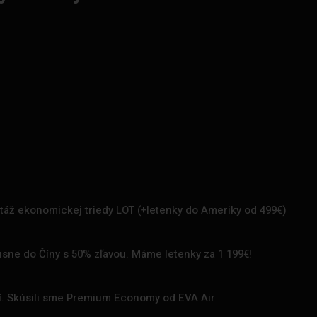
rtáž ekonomickej triedy LOT (+letenky do Ameriky od 499€)
uxusne do Číny s 50% zľavou. Máme letenky za 1 199€!
zí. Skúsili sme Premium Economy od EVA Air