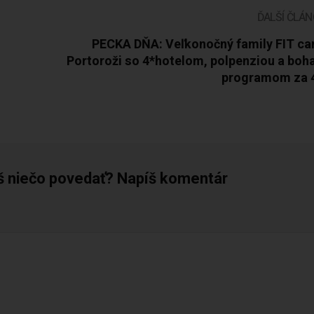
ĎALŠÍ ČLÁ
PECKA DŇA: Veľkonočný family FIT ca
Portoroži so 4*hotelom, polpenziou a boh
programom za 
š niečo povedať? Napíš komentár