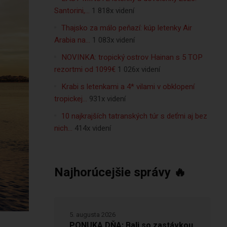
Santorini,…
1 818x videní
Thajsko za málo peňazí: kúp letenky Air
Arabia na…
1 083x videní
NOVINKA: tropický ostrov Hainan s 5 TOP
rezortmi od 1099€
1 026x videní
Krabi s letenkami a 4* vilami v obklopení
tropickej…
931x videní
10 najkrajších tatranských túr s deťmi aj bez
nich…
414x videní
Najhorúcejšie správy 🔥
5. augusta 2026
PONUKA DŇA: Bali so zastávkou