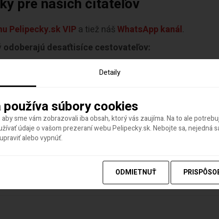
y pre našich čitateľov
u Pelipecky.sk VIP
a tiež náš
WhatsApp kanál
.
ý
odoberajú desaťtisíce cestovateľov:
i cestovaní do zahraničia a cashback u obľúbených z
Detaily
ez
Revolut
.
ny,
klikni a vyhľadaj si konkrétnu destináciu.
 používa súbory cookies
kamošov zo Slovak Lines - bezplatná Wi-Fi, klimatizácia
 aby sme vám zobrazovali iba obsah, ktorý vás zaujíma. Na to ale potreb
slava 24-krát denne.
ívať údaje o vašom prezeraní webu Pelipecky.sk. Nebojte sa, nejedná sa
praviť alebo vypnúť.
ODMIETNUŤ
PRISPÔSO