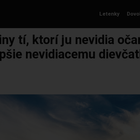
Letenky
Dovo
ny tí, ktorí ju nevidia o
lepšie nevidiacemu dievča