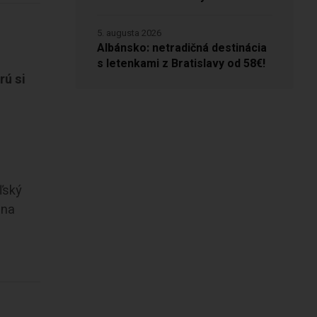
5. augusta 2026
Albánsko: netradičná destinácia
s letenkami z Bratislavy od 58€!
rú si
ľský
 na