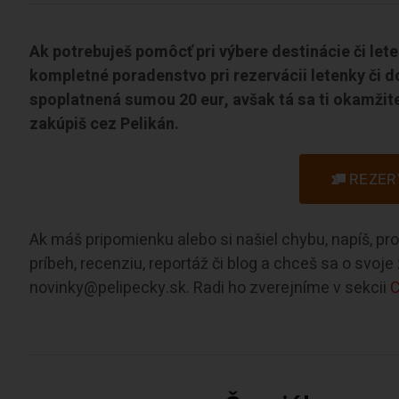
Ak potrebuješ pomôcť pri výbere destinácie či let
kompletné poradenstvo pri rezervácii letenky či d
spoplatnená sumou 20 eur, avšak tá sa ti okamžite
zakúpiš cez Pelikán.
REZER
Ak máš pripomienku alebo si našiel chybu, napíš, p
príbeh, recenziu, reportáž či blog a chceš sa o svoj
novinky@pelipecky.sk. Radi ho zverejníme v sekcii
C