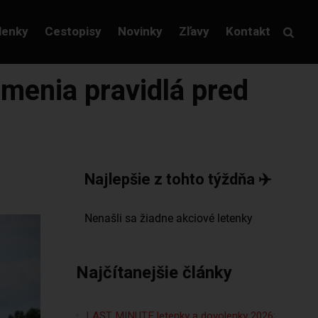
lenky
Cestopisy
Novinky
Zľavy
Kontakt
 menia pravidlá pred
Najlepšie z tohto týždňa ✈️
Najčítanejšie články
LAST MINUTE letenky a dovolenky 2026: