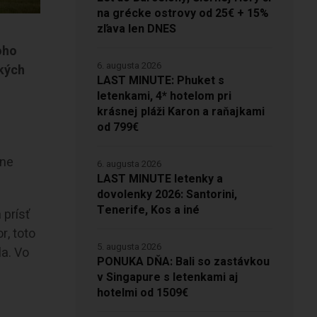
na grécke ostrovy od 25€ + 15%
zľava len DNES
oho
6. augusta 2026
kých
LAST MINUTE: Phuket s
letenkami, 4* hotelom pri
krásnej pláži Karon a raňajkami
od 799€
áne
6. augusta 2026
LAST MINUTE letenky a
dovolenky 2026: Santorini,
Tenerife, Kos a iné
 prísť
r, toto
5. augusta 2026
la. Vo
PONUKA DŇA: Bali so zastávkou
v Singapure s letenkami aj
hotelmi od 1509€