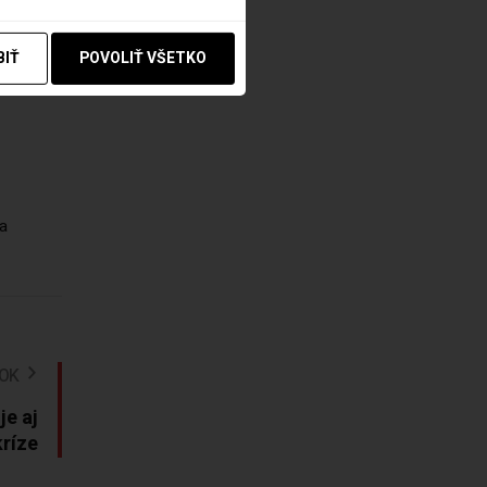
BIŤ
POVOLIŤ VŠETKO
,
a
NOK
je aj
ríze