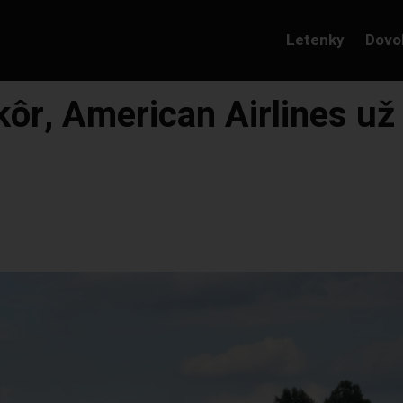
Letenky
Dovo
skôr, American Airlines už