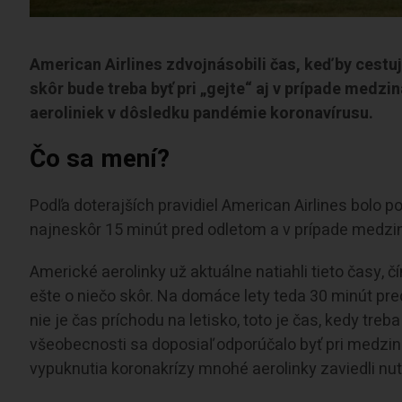
American Airlines zdvojnásobili čas, keď by cestu
skôr bude treba byť pri „gejte“ aj v prípade medzi
aeroliniek v dôsledku pandémie koronavírusu.
Čo sa mení?
Podľa doterajších pravidiel American Airlines bolo p
najneskôr 15 minút pred odletom a v prípade medzi
Americké aerolinky už aktuálne natiahli tieto časy, č
ešte o niečo skôr. Na domáce lety teda 30 minút pr
nie je čas príchodu na letisko, toto je čas, kedy tre
všeobecnosti sa doposiaľ odporúčalo byť pri medzin
vypuknutia koronakrízy mnohé aerolinky zaviedli nu