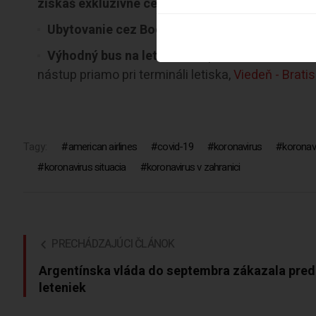
získaš exkluzívne cez Pelikán, založ si konto c
Ubytovanie cez Booking.com za kamošské ce
Výhodný bus na letisko?
Odporúčame ti našich 
nástup priamo pri termináli letiska,
Viedeň - Brati
Tagy:
american airlines
covid-19
koronavirus
koronav
koronavirus situacia
koronavirus v zahranici
PRECHÁDZAJÚCI ČLÁNOK
Argentínska vláda do septembra zákazala pred
leteniek