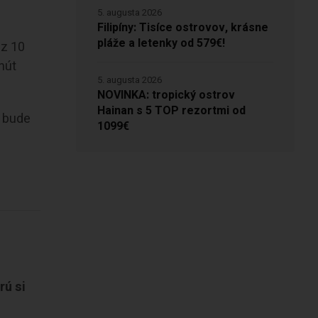
5. augusta 2026
Filipíny: Tisíce ostrovov, krásne
pláže a letenky od 579€!
 z 10
nút
5. augusta 2026
NOVINKA: tropický ostrov
Hainan s 5 TOP rezortmi od
o bude
1099€
rú si