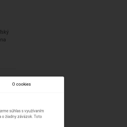
ľský
 na
O cookies
ujeme súhlas s využívaním
 o žiadny záväzok. Toto
načiek