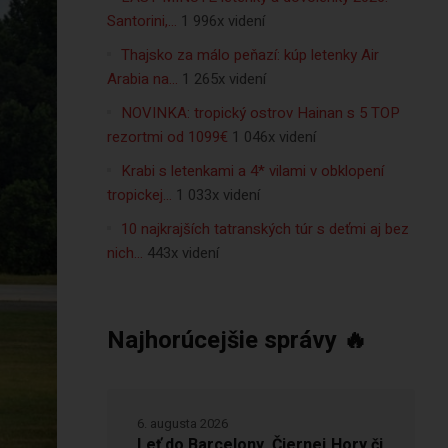
Santorini,…
1 996x videní
Thajsko za málo peňazí: kúp letenky Air
Arabia na…
1 265x videní
NOVINKA: tropický ostrov Hainan s 5 TOP
rezortmi od 1099€
1 046x videní
Krabi s letenkami a 4* vilami v obklopení
tropickej…
1 033x videní
10 najkrajších tatranských túr s deťmi aj bez
nich…
443x videní
Najhorúcejšie správy 🔥
6. augusta 2026
Leť do Barcelony, Čiernej Hory či