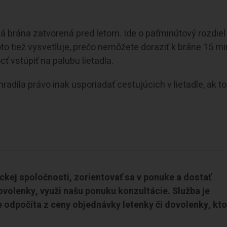
ná brána zatvorená pred letom. Ide o päťminútový rozdiel
oto tiež vysvetľuje, prečo nemôžete doraziť k bráne 15 mi
 vstúpiť na palubu lietadla.
radila právo inak usporiadať cestujúcich v lietadle, ak t
eckej spoločnosti, zorientovať sa v ponuke a dostať
ovolenky, využi našu ponuku konzultácie. Služba je
 odpočíta z ceny objednávky letenky či dovolenky, kto