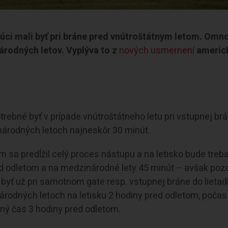
júci mali byť pri bráne pred vnútroštátnym letom. Omn
národných letov. Vyplýva to z
nových usmernení
americ
otrebné byť v prípade vnútroštátneho letu pri vstupnej br
národných letoch najneskôr 30 minút.
ím sa predĺžil celý proces nástupu a na letisko bude treba
ed odletom a na medzinárodné lety 45 minút – avšak pozo
ba byť už pri samotnom gate resp. vstupnej bráne do lietad
árodných letoch na letisku 2 hodiny pred odletom, počas
tný čas 3 hodiny pred odletom.