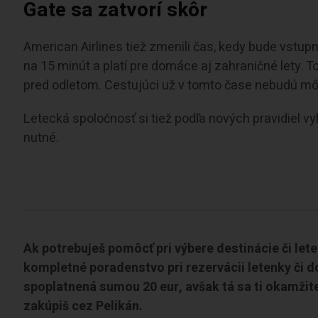
Gate sa zatvorí skôr
American Airlines tiež zmenili čas, kedy bude vstup
na 15 minút a platí pre domáce aj zahraničné lety. T
pred odletom. Cestujúci už v tomto čase nebudú môcť
Letecká spoločnosť si tiež podľa nových pravidiel vyh
nutné.
Ak potrebuješ pomôcť pri výbere destinácie či let
kompletné poradenstvo pri rezervácii letenky či d
spoplatnená sumou 20 eur, avšak tá sa ti okamžite
zakúpiš cez Pelikán.