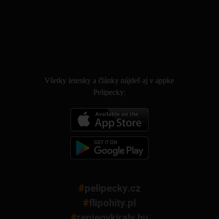
.
Všetky letenky a články nájdeš aj v appke
Pelipecky:
#
pelipecky.cz
#
flipohity.pl
#
repjegykiraly.hu