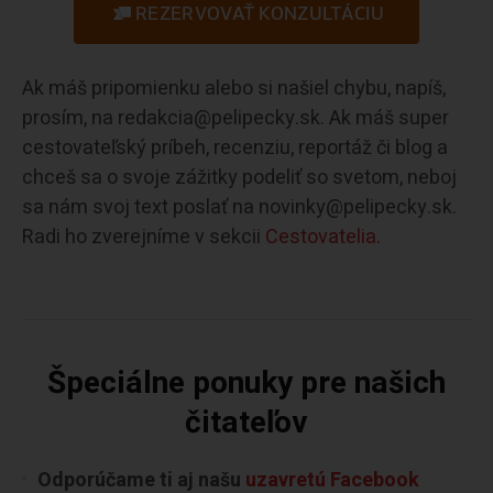
REZERVOVAŤ KONZULTÁCIU
Ak máš pripomienku alebo si našiel chybu, napíš,
prosím, na redakcia@pelipecky.sk. Ak máš super
cestovateľský príbeh, recenziu, reportáž či blog a
chceš sa o svoje zážitky podeliť so svetom, neboj
sa nám svoj text poslať na novinky@pelipecky.sk.
Radi ho zverejníme v sekcii
Cestovatelia.
Špeciálne ponuky pre našich
čitateľov
Odporúčame ti aj našu
uzavretú Facebook