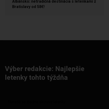
Albánsko: netradičná destinácia s letenkami z
Bratislavy od 58€!
Výber redakcie: Najlepšie
letenky tohto týždňa