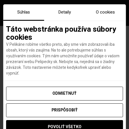
Súhlas
Detaily
O cookies
Táto webstránka používa súbory
cookies
V Pelikáne robíme všetko preto, aby sme vám zobrazovali iba
PONUKA DŇA: Sardínia na 8
obsah, ktorý vás zaujíma. Na to ale potrebujeme súhlas s
využívaním cookies. Tým nám umožníte používať údaje o vašom
dní s letenkami, 4*hotelom a
prezeraní webu Pelipecky.sk. Nebojte sa, nejedná sa o žiadny
záväzok. Toto nastavenie môžete kedykoľvek upraviť alebo
polpenziou+ za 637€
vypnúť.
ODMIETNUŤ
Hana Hudson
autor
18. MARCA 2022
PRISPÔSOBIŤ
POVOLIŤ VŠETKO