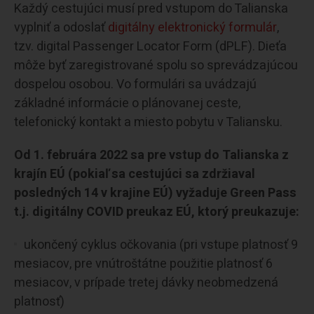
Každý cestujúci musí pred vstupom do Talianska
vyplniť a odoslať
digitálny elektronický formulár
,
tzv. digital Passenger Locator Form (dPLF). Dieťa
môže byť zaregistrované spolu so sprevádzajúcou
dospelou osobou. Vo formulári sa uvádzajú
základné informácie o plánovanej ceste,
telefonický kontakt a miesto pobytu v Taliansku.
Od 1. februára 2022 sa pre vstup do Talianska z
krajín EÚ (pokiaľ sa cestujúci sa zdržiaval
posledných 14 v krajine EÚ) vyžaduje Green Pass
t.j. digitálny COVID preukaz EÚ, ktorý preukazuje:
ukončený cyklus očkovania (pri vstupe platnosť 9
mesiacov, pre vnútroštátne použitie platnosť 6
mesiacov, v prípade tretej dávky neobmedzená
platnosť)