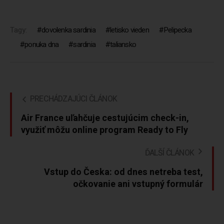
Tagy:
dovolenka sardinia
letisko vieden
Pelipecka
ponuka dna
sardinia
taliansko
PRECHÁDZAJÚCI ČLÁNOK
Air France uľahčuje cestujúcim check-in,
využiť môžu online program Ready to Fly
ĎALŠÍ ČLÁNOK
Vstup do Česka: od dnes netreba test,
očkovanie ani vstupný formulár