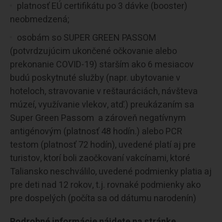
platnosť EÚ certifikátu po 3 dávke (booster)
neobmedzená;
osobám so SUPER GREEN PASSOM
(potvrdzujúcim ukončené očkovanie alebo
prekonanie COVID-19) starším ako 6 mesiacov
budú poskytnuté služby (napr. ubytovanie v
hoteloch, stravovanie v reštauráciách, návšteva
múzeí, využívanie vlekov, atď.) preukázaním sa
Super Green Passom a zároveň negatívnym
antigénovým (platnosť 48 hodín.) alebo PCR
testom (platnosť 72 hodín), uvedené platí aj pre
turistov, ktorí boli zaočkovaní vakcínami, ktoré
Taliansko neschválilo, uvedené podmienky platia aj
pre deti nad 12 rokov, t.j. rovnaké podmienky ako
pre dospelých (počíta sa od dátumu narodenín)
Podrobné informácie nájdete na stránke