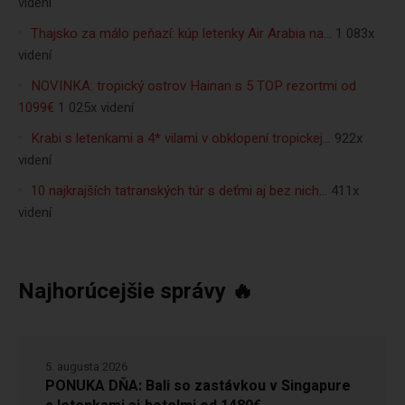
videní
Thajsko za málo peňazí: kúp letenky Air Arabia na…
1 083x
videní
NOVINKA: tropický ostrov Hainan s 5 TOP rezortmi od
1099€
1 025x videní
Krabi s letenkami a 4* vilami v obklopení tropickej…
922x
videní
10 najkrajších tatranských túr s deťmi aj bez nich…
411x
videní
Najhorúcejšie správy 🔥
5. augusta 2026
PONUKA DŇA: Bali so zastávkou v Singapure