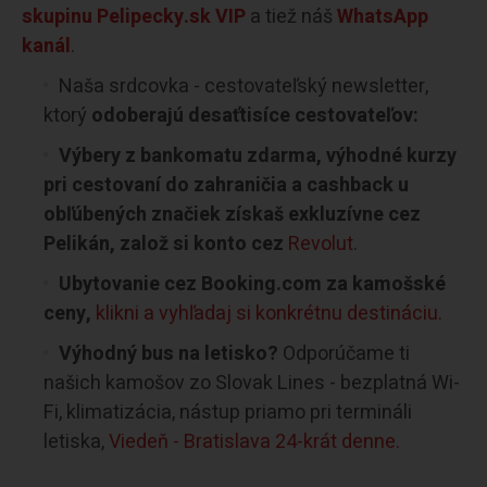
skupinu Pelipecky.sk VIP
a tiež náš
WhatsApp
kanál
.
Naša srdcovka - cestovateľský newsletter,
ktorý
odoberajú desaťtisíce cestovateľov:
Výbery z bankomatu zdarma, výhodné kurzy
pri cestovaní do zahraničia a cashback u
obľúbených značiek získaš exkluzívne cez
Pelikán, založ si konto cez
Revolut
.
Ubytovanie cez Booking.com za kamošské
ceny,
klikni a vyhľadaj si konkrétnu destináciu.
Výhodný bus na letisko?
Odporúčame ti
našich kamošov zo Slovak Lines - bezplatná Wi-
Fi, klimatizácia, nástup priamo pri termináli
letiska,
Viedeň - Bratislava 24-krát denne.