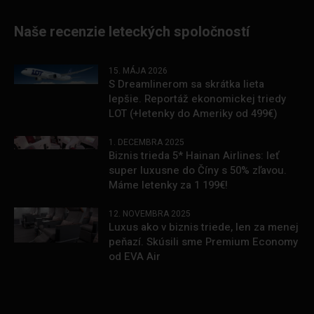
Naše recenzie leteckých spoločností
15. MÁJA 2026
S Dreamlinerom sa skrátka lieta
lepšie. Reportáž ekonomickej triedy
LOT (+letenky do Ameriky od 499€)
1. DECEMBRA 2025
Biznis trieda 5* Hainan Airlines: leť
super luxusne do Číny s 50% zľavou.
Máme letenky za 1 199€!
12. NOVEMBRA 2025
Luxus ako v biznis triede, len za menej
peňazí. Skúsili sme Premium Economy
od EVA Air