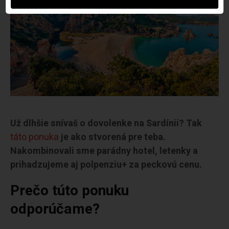
Už dlhšie snívaš o dovolenke na Sardínii? Tak
táto ponuka
je ako stvorená pre teba.
Nakombinovali sme parádny hotel, letenky a
prihadzujeme aj polpenziu+ za peckovú cenu.
Prečo túto ponuku
odporúčame?