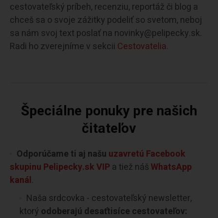
cestovateľský príbeh, recenziu, reportáž či blog a
chceš sa o svoje zážitky podeliť so svetom, neboj
sa nám svoj text poslať na novinky@pelipecky.sk.
Radi ho zverejníme v sekcii
Cestovatelia.
Špeciálne ponuky pre našich
čitateľov
Odporúčame ti aj našu
uzavretú Facebook
skupinu Pelipecky.sk VIP
a tiež náš
WhatsApp
kanál
.
Naša srdcovka - cestovateľský newsletter,
ktorý
odoberajú desaťtisíce cestovateľov: