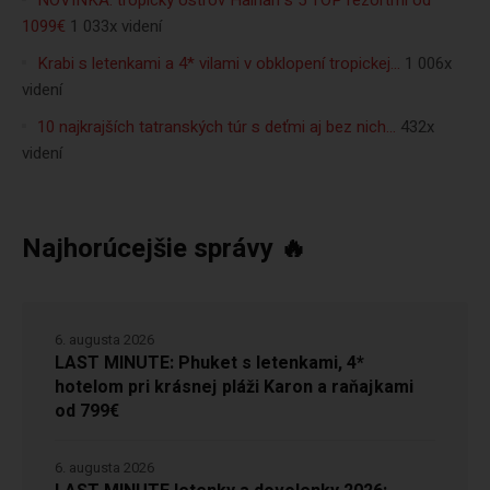
NOVINKA: tropický ostrov Hainan s 5 TOP rezortmi od
1099€
1 033x videní
Krabi s letenkami a 4* vilami v obklopení tropickej…
1 006x
videní
10 najkrajších tatranských túr s deťmi aj bez nich…
432x
videní
Najhorúcejšie správy 🔥
6. augusta 2026
LAST MINUTE: Phuket s letenkami, 4*
hotelom pri krásnej pláži Karon a raňajkami
od 799€
6. augusta 2026