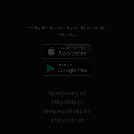
.
Všetky letenky a články nájdeš aj v appke
Pelipecky:
#
pelipecky.cz
#
flipohity.pl
#
repjegykiraly.hu
#
flipohits.at