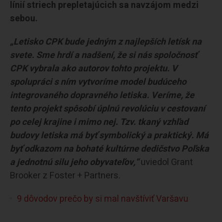
línií striech prepletajúcich sa navzájom medzi
sebou.
„Letisko CPK bude jedným z najlepších letísk na
svete. Sme hrdí a nadšení, že si nás spoločnosť
CPK vybrala ako autorov tohto projektu. V
spolupráci s ním vytvoríme model budúceho
integrovaného dopravného letiska. Veríme, že
tento projekt spôsobí úplnú revolúciu v cestovaní
po celej krajine i mimo nej. Tzv. tkaný vzhľad
budovy letiska má byť symbolický a praktický. Má
byť odkazom na bohaté kultúrne dedičstvo Poľska
a jednotnú silu jeho obyvateľov,“
uviedol Grant
Brooker z Foster + Partners.
9 dôvodov prečo by si mal navštíviť Varšavu