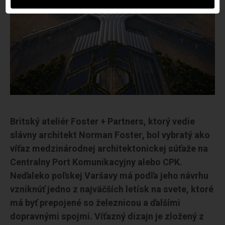
Britský ateliér Foster + Partners, ktorý vedie
slávny architekt Norman Foster, bol vybratý ako
víťaz medzinárodnej architektonickej súťaže na
Centralny Port Komunikacyjny alebo CPK.
Neďaleko poľskej Varšavy má podľa jeho návrhu
vzniknúť jedno z najväčších letísk na svete, ktoré
má byť prepojené so železnicou a ďalšími
dopravnými spojmi. Víťazný dizajn je zložený z