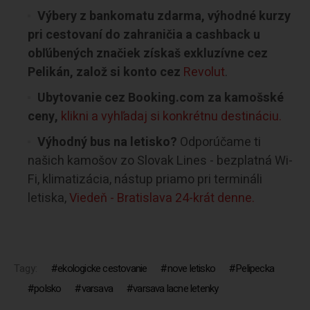
Výbery z bankomatu zdarma, výhodné kurzy
pri cestovaní do zahraničia a cashback u
obľúbených značiek získaš exkluzívne cez
Pelikán, založ si konto cez
Revolut
.
Ubytovanie cez Booking.com za kamošské
ceny,
klikni a vyhľadaj si konkrétnu destináciu.
Výhodný bus na letisko?
Odporúčame ti
našich kamošov zo Slovak Lines - bezplatná Wi-
Fi, klimatizácia, nástup priamo pri termináli
letiska,
Viedeň - Bratislava 24-krát denne.
Tagy:
ekologicke cestovanie
nove letisko
Pelipecka
polsko
varsava
varsava lacne letenky