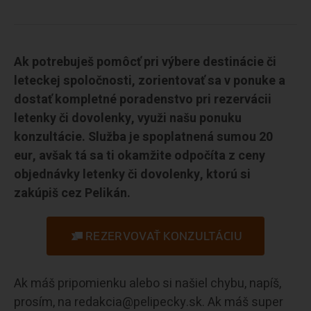
Ak potrebuješ pomôcť pri výbere destinácie či
leteckej spoločnosti, zorientovať sa v ponuke a
dostať kompletné poradenstvo pri rezervácii
letenky či dovolenky, využi našu ponuku
konzultácie. Služba je spoplatnená sumou 20
eur, avšak tá sa ti okamžite odpočíta z ceny
objednávky letenky či dovolenky, ktorú si
zakúpiš cez Pelikán.
REZERVOVAŤ KONZULTÁCIU
Ak máš pripomienku alebo si našiel chybu, napíš,
prosím, na redakcia@pelipecky.sk. Ak máš super