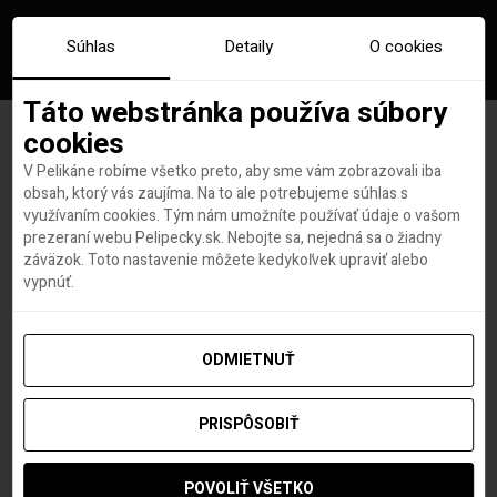
Súhlas
Detaily
O cookies
Táto webstránka používa súbory
cookies
V Pelikáne robíme všetko preto, aby sme vám zobrazovali iba
Gigant z Varšavy: V Poľsku
obsah, ktorý vás zaujíma. Na to ale potrebujeme súhlas s
využívaním cookies. Tým nám umožníte používať údaje o vašom
zrejme vyrastie jedno z
prezeraní webu Pelipecky.sk. Nebojte sa, nejedná sa o žiadny
záväzok. Toto nastavenie môžete kedykoľvek upraviť alebo
najväčších letísk na svete
vypnúť.
ODMIETNUŤ
Dominika Knoteková
autor
28. NOVEMBRA 2022
PRISPÔSOBIŤ
POVOLIŤ VŠETKO