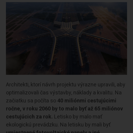
Architekti, ktorí návrh projektu výrazne upravili, aby
optimalizovali čas výstavby, náklady a kvalitu. Na
začiatku sa počíta so
40 miliónmi cestujúcimi
ročne, v roku 2060 by to malo byť až 65 miliónov
cestujúcich za rok.
Letisko by malo mať
ekologickú prevádzku. Na letisku by mali byť
umiestnené fotovoltaické panely a iné