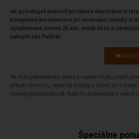
Ak potrebuješ pomôcť pri výbere destinácie či let
kompletné poradenstvo pri rezervácii letenky či d
spoplatnená sumou 20 eur, avšak tá sa ti okamžite
zakúpiš cez Pelikán.
REZER
Ak máš pripomienku alebo si našiel chybu, napíš, p
príbeh, recenziu, reportáž či blog a chceš sa o svoj
novinky@pelipecky.sk. Radi ho zverejníme v sekcii
C
Špeciálne ponuk