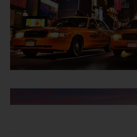
New York z Viedne
Rezervujte letenku za 399 eur