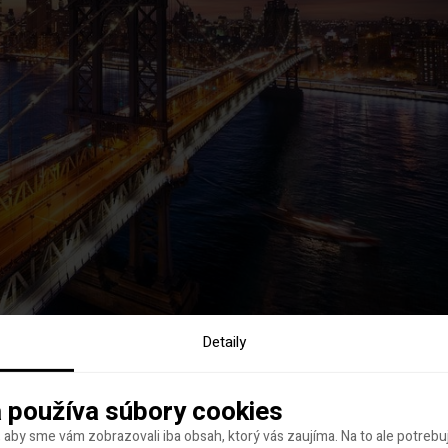
Detaily
 používa súbory cookies
 aby sme vám zobrazovali iba obsah, ktorý vás zaujíma. Na to ale potreb