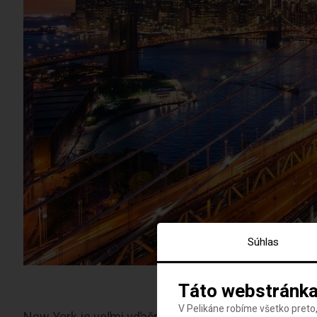
Súhlas
Táto webstránka
V Pelikáne robíme všetko preto,