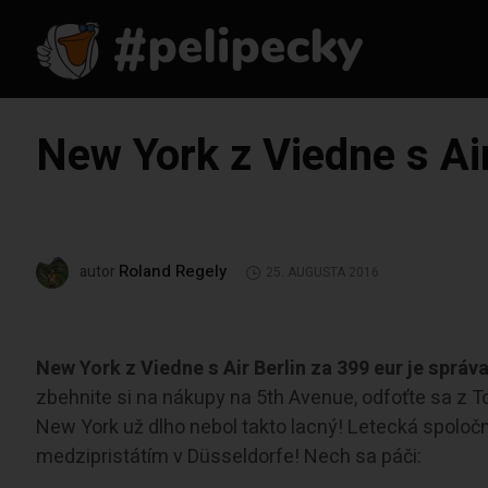
New York z Viedne s Air
Roland Regely
autor
25. AUGUSTA 2016
New York z Viedne s Air Berlin za 399 eur
je správ
zbehnite si na nákupy na 5th Avenue, odfoťte sa z T
New York už dlho nebol takto lacný! Letecká spoločn
medzipristátím v Düsseldorfe! Nech sa páči: