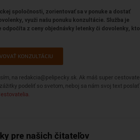
eckej spoločnosti, zorientovať sa v ponuke a dostať
ovolenky, využi našu ponuku konzultácie. Služba je
 odpočíta z ceny objednávky letenky či dovolenky, kto
VOVAŤ KONZULTÁCIU
rosím, na redakcia@pelipecky.sk. Ak máš super cestovate
e zážitky podeliť so svetom, neboj sa nám svoj text poslať
estovatelia.
y pre našich čitateľov