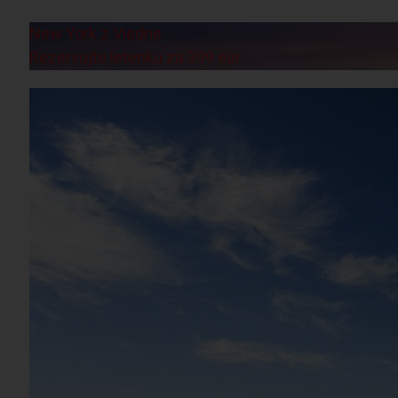
New York z Viedne
Rezervujte letenku za 399 eur