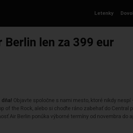
Letenky
Dovo
 Berlin len za 399 eur
a dňa!
Objavte spoločne s nami mesto, ktoré nikdy nespí
op of the Rock, alebo si choďte ráno zabehať do Central p
osť Air Berlin ponúka výborné termíny od novembra do ap