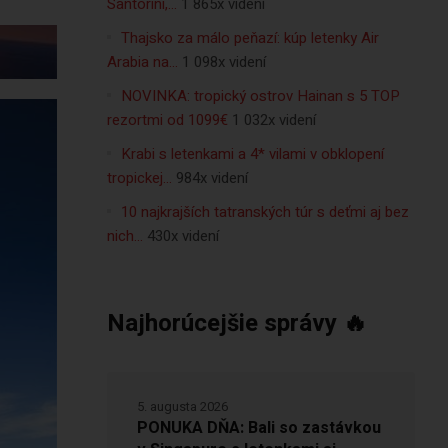
Santorini,…
1 865x videní
Thajsko za málo peňazí: kúp letenky Air
Arabia na…
1 098x videní
NOVINKA: tropický ostrov Hainan s 5 TOP
rezortmi od 1099€
1 032x videní
Krabi s letenkami a 4* vilami v obklopení
tropickej…
984x videní
10 najkrajších tatranských túr s deťmi aj bez
nich…
430x videní
Najhorúcejšie správy 🔥
5. augusta 2026
PONUKA DŇA: Bali so zastávkou