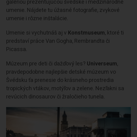
galériou prezentujúcou švédske i medzinárodné
umenie. Nájdete tu úžasné fotografie, zvykové
umenie i rôzne inštalácie.
Umenie si vychutnáš aj v
Konstmuseum
, ktoré ti
predstaví práce Van Gogha, Rembrandta či
Picassa.
Múzeum pre deti či dažďový les?
Universeum
,
pravdepodobne najlepšie detské múzeum vo
Švédsku ťa prenesie do krásneho prostredia
tropických vtákov, motýľov a zelene. Nezľakni sa
revúcich dinosaurov či žraločieho tunela.