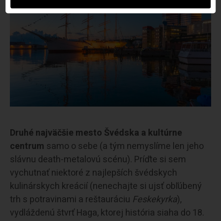
Druhé najväčšie mesto Švédska a kultúrne
centrum
samo o sebe (a tým nemyslíme len jeho
slávnu death-metalovú scénu). Príďte si sem
vychutnať niektoré z najlepších švédskych
kulinárskych kreácií (nenechajte si ujsť obľúbený
trh s potravinami a reštauráciu
Feskekyrka
),
vydláždenú štvrť Haga, ktorej história siaha do 18.