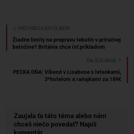
PRECHÁDZAJÚCI ČLÁNOK
Žiadne limity na prepravu tekutín v príručnej
batožine? Británia chce ísť príkladom
ĎALŠÍ ČLÁNOK
PECKA DŇA: Víkend v Lisabone s letenkami,
3*hotelom a raňajkami za 189€
Zaujala ťa táto téma alebo nám
chceš niečo povedať? Napíš
komentár