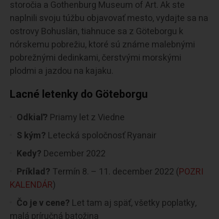
storočia a Gothenburg Museum of Art. Ak ste
naplnili svoju túžbu objavovať mesto, vydajte sa na
ostrovy Bohuslän, tiahnuce sa z Göteborgu k
nórskemu pobrežiu, ktoré sú známe malebnými
pobrežnými dedinkami, čerstvými morskými
plodmi a jazdou na kajaku.
Lacné letenky do Göteborgu
Odkiaľ?
Priamy let z Viedne
S kým?
Letecká spoločnosť Ryanair
Kedy?
December 2022
Príklad?
Termín 8. – 11. december 2022 (
POZRI
KALENDÁR
)
Čo je v cene?
Let tam aj späť, všetky poplatky,
malá príručná batožina