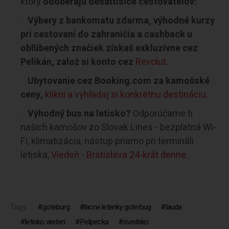
ktorý
odoberajú desaťtisíce cestovateľov:
Výbery z bankomatu zdarma, výhodné kurzy
pri cestovaní do zahraničia a cashback u
obľúbených značiek získaš exkluzívne cez
Pelikán, založ si konto cez
Revolut
.
Ubytovanie cez Booking.com za kamošské
ceny,
klikni a vyhľadaj si konkrétnu destináciu.
Výhodný bus na letisko?
Odporúčame ti
našich kamošov zo Slovak Lines - bezplatná Wi-
Fi, klimatizácia, nástup priamo pri termináli
letiska,
Viedeň - Bratislava 24-krát denne.
Tagy:
goteburg
lacne letenky goterbug
lauda
letisko vieden
Pelipecka
svedsko