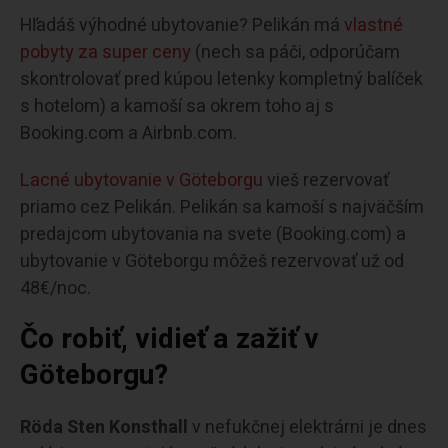
Hľadáš výhodné ubytovanie? Pelikán má
vlastné
pobyty za super ceny
(nech sa páči, odporúčam
skontrolovať pred kúpou letenky kompletný balíček
s hotelom) a kamoší sa okrem toho aj s
Booking.com a Airbnb.com.
Lacné ubytovanie v Göteborgu
vieš rezervovať
priamo cez Pelikán. Pelikán sa kamoší s najväčším
predajcom ubytovania na svete (Booking.com) a
ubytovanie v Göteborgu môžeš rezervovať už od
48€/noc.
Čo robiť, vidieť a zažiť v
Göteborgu?
Röda Sten Konsthall
v nefukčnej elektrárni je dnes