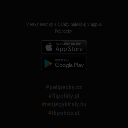
.
Všetky letenky a články nájdeš aj v appke
Pelipecky:
#
pelipecky.cz
#
flipohity.pl
#
repjegykiraly.hu
#
flipohits.at