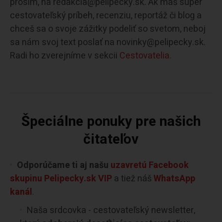
prosím, na redakcia@pelipecky.sk. Ak máš super
cestovateľský príbeh, recenziu, reportáž či blog a
chceš sa o svoje zážitky podeliť so svetom, neboj
sa nám svoj text poslať na novinky@pelipecky.sk.
Radi ho zverejníme v sekcii
Cestovatelia.
Špeciálne ponuky pre našich
čitateľov
Odporúčame ti aj našu
uzavretú Facebook
skupinu Pelipecky.sk VIP
a tiež náš
WhatsApp
kanál
.
Naša srdcovka - cestovateľský newsletter,