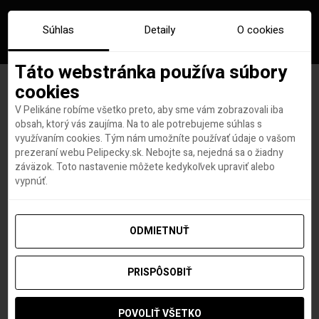
Súhlas
Detaily
O cookies
Táto webstránka používa súbory
cookies
V Pelikáne robíme všetko preto, aby sme vám zobrazovali iba
Objav Göteborg v
obsah, ktorý vás zaujíma. Na to ale potrebujeme súhlas s
využívaním cookies. Tým nám umožníte používať údaje o vašom
predvianočnom čase, máme
prezeraní webu Pelipecky.sk. Nebojte sa, nejedná sa o žiadny
záväzok. Toto nastavenie môžete kedykoľvek upraviť alebo
super lacné letenky od 38€!
vypnúť.
ODMIETNUŤ
Hana Hudson
autor
28. NOVEMBRA 2022
PRISPÔSOBIŤ
POVOLIŤ VŠETKO