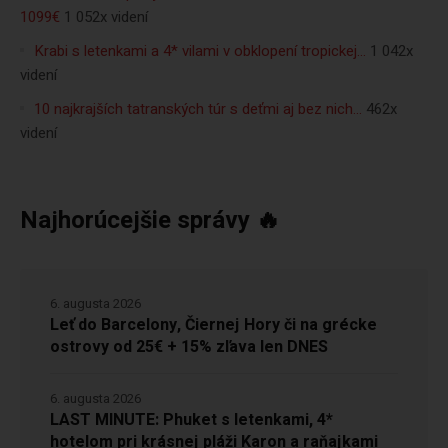
1099€
1 052x videní
Krabi s letenkami a 4* vilami v obklopení tropickej…
1 042x
videní
10 najkrajších tatranských túr s deťmi aj bez nich…
462x
videní
Najhorúcejšie správy 🔥
6. augusta 2026
Leť do Barcelony, Čiernej Hory či na grécke
ostrovy od 25€ + 15% zľava len DNES
6. augusta 2026
LAST MINUTE: Phuket s letenkami, 4*
hotelom pri krásnej pláži Karon a raňajkami