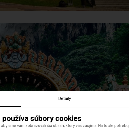
Detaily
 používa súbory cookies
 aby sme vám zobrazovali iba obsah, ktorý vás zaujíma. Na to ale potreb