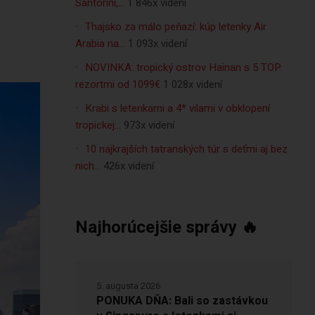
Santorini,…
1 846x videní
Thajsko za málo peňazí: kúp letenky Air
Arabia na…
1 093x videní
NOVINKA: tropický ostrov Hainan s 5 TOP
rezortmi od 1099€
1 028x videní
Krabi s letenkami a 4* vilami v obklopení
tropickej…
973x videní
10 najkrajších tatranských túr s deťmi aj bez
nich…
426x videní
Najhorúcejšie správy 🔥
5. augusta 2026
PONUKA DŇA: Bali so zastávkou