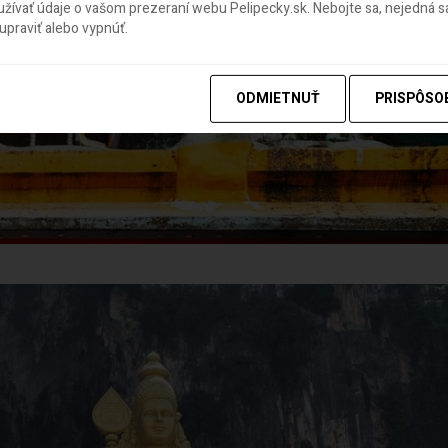
ívať údaje o vašom prezeraní webu Pelipecky.sk. Nebojte sa, nejedná sa
praviť alebo vypnúť.
ODMIETNUŤ
PRISPÔSO