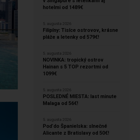
v Singapure s letenkami aj
hotelmi od 1489€
5. augusta 2026
Filipíny: Tisíce ostrovov, krásne
pláže a letenky od 579€!
5. augusta 2026
NOVINKA: tropický ostrov
Hainan s 5 TOP rezortmi od
1099€
5. augusta 2026
POSLEDNÉ MIESTA: last minute
Malaga od 56€!
5. augusta 2026
Poď do Španielska: slnečné
Alicante z Bratislavy od 50€!