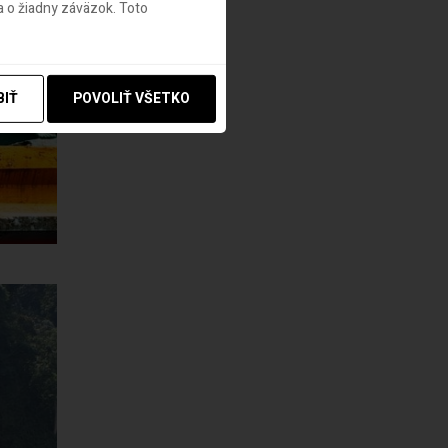
 o žiadny záväzok. Toto
BIŤ
POVOLIŤ VŠETKO