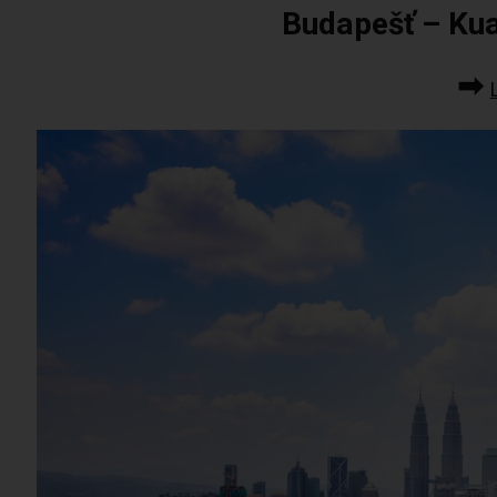
Budapešť – Ku
➡