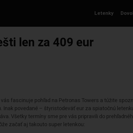
Letenky
Dovo
ti len za 409 eur
 vás fascinuje pohľad na Petronas Towers a túžite spoz
. Inak povedané – štyristodeväť eur za spiatočnú letenk
áva. Všetky termíny sme pre vás pripravili do prehľadné
ôže začať aj takouto super letenkou: