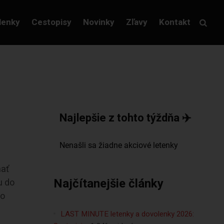
lenky
Cestopisy
Novinky
Zľavy
Kontakt
Najlepšie z tohto týždňa ✈️
nať
Najčítanejšie články
u do
ho
LAST MINUTE letenky a dovolenky 2026: