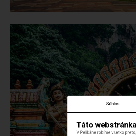
Súhlas
Táto webstránka
V Pelikáne robíme všetko preto,