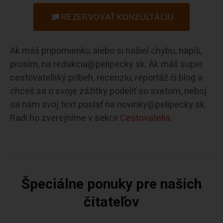
REZERVOVAŤ KONZULTÁCIU
Ak máš pripomienku alebo si našiel chybu, napíš,
prosím, na redakcia@pelipecky.sk. Ak máš super
cestovateľský príbeh, recenziu, reportáž či blog a
chceš sa o svoje zážitky podeliť so svetom, neboj
sa nám svoj text poslať na novinky@pelipecky.sk.
Radi ho zverejníme v sekcii
Cestovatelia.
Špeciálne ponuky pre našich
čitateľov