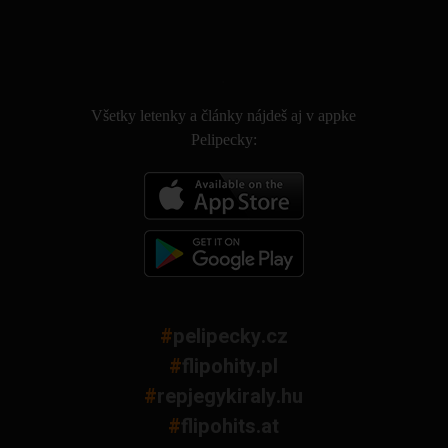
.
Všetky letenky a články nájdeš aj v appke
Pelipecky:
#
pelipecky.cz
#
flipohity.pl
#
repjegykiraly.hu
#
flipohits.at