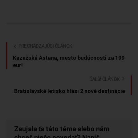
PRECHÁDZAJÚCI ČLÁNOK
Kazažská Astana, mesto budúcnosti za 199
eur!
ĎALŠÍ ČLÁNOK
Bratislavské letisko hlási 2 nové destinácie
Zaujala ťa táto téma alebo nám
chceš niečo povedať? Napíš