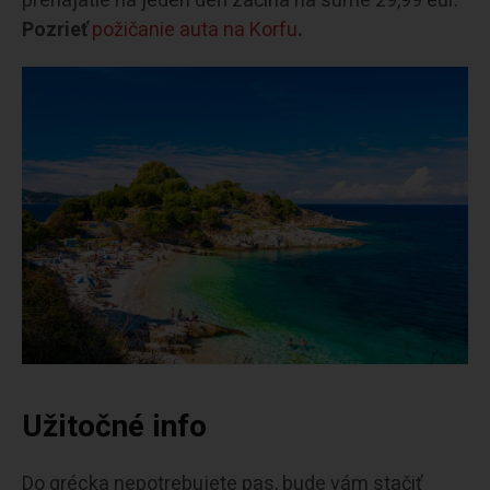
prenajatie na jeden deň začína na sume 29,99 eur.
Pozrieť
požičanie auta na Korfu
.
Užitočné info
Do grécka nepotrebujete pas, bude vám stačiť