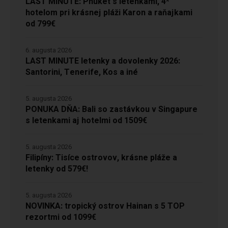
LAST MINUTE: Phuket s letenkami, 4*
hotelom pri krásnej pláži Karon a raňajkami
od 799€
6. augusta 2026
LAST MINUTE letenky a dovolenky 2026:
Santorini, Tenerife, Kos a iné
5. augusta 2026
PONUKA DŇA: Bali so zastávkou v Singapure
s letenkami aj hotelmi od 1509€
5. augusta 2026
Filipíny: Tisíce ostrovov, krásne pláže a
letenky od 579€!
5. augusta 2026
NOVINKA: tropický ostrov Hainan s 5 TOP
rezortmi od 1099€