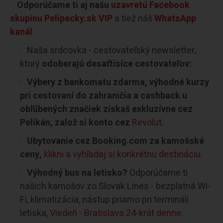
Odporúčame ti aj našu
uzavretú Facebook
skupinu Pelipecky.sk VIP
a tiež náš
WhatsApp
kanál
.
Naša srdcovka - cestovateľský newsletter,
ktorý
odoberajú desaťtisíce cestovateľov:
Výbery z bankomatu zdarma, výhodné kurzy
pri cestovaní do zahraničia a cashback u
obľúbených značiek získaš exkluzívne cez
Pelikán, založ si konto cez
Revolut
.
Ubytovanie cez Booking.com za kamošské
ceny,
klikni a vyhľadaj si konkrétnu destináciu.
Výhodný bus na letisko?
Odporúčame ti
našich kamošov zo Slovak Lines - bezplatná Wi-
Fi, klimatizácia, nástup priamo pri termináli
letiska,
Viedeň - Bratislava 24-krát denne.