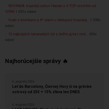
NOVINKA: tropický ostrov Hainan s 5 TOP rezortmi od
1099€
1 051x videní
Krabi s letenkami a 4* vilami v obklopení tropickej…
1 038x
videní
10 najkrajších tatranských túr s deťmi aj bez nich…
459x
videní
Najhorúcejšie správy 🔥
6. augusta 2026
Leť do Barcelony, Čiernej Hory či na grécke
ostrovy od 25€ + 15% zľava len DNES
6. augusta 2026