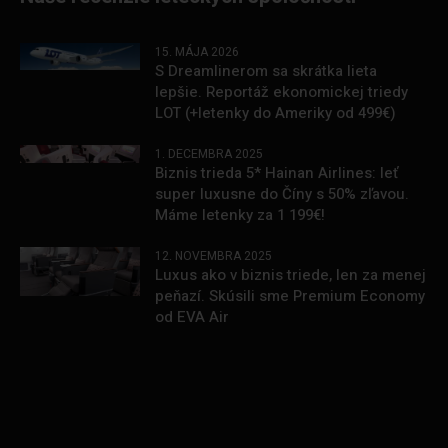
15. MÁJA 2026
S Dreamlinerom sa skrátka lieta
lepšie. Reportáž ekonomickej triedy
LOT (+letenky do Ameriky od 499€)
1. DECEMBRA 2025
Biznis trieda 5* Hainan Airlines: leť
super luxusne do Číny s 50% zľavou.
Máme letenky za 1 199€!
12. NOVEMBRA 2025
Luxus ako v biznis triede, len za menej
peňazí. Skúsili sme Premium Economy
od EVA Air