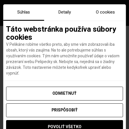
Súhlas
Detaily
O cookies
Táto webstránka používa súbory
cookies
V Pelikáne robíme všetko preto, aby sme vám zobrazovali iba
Horúca jar na Korfu: letenky z
obsah, ktorý vás zaujíma. Na to ale potrebujeme súhlas s
využívaním cookies. Tým nám umožníte používať údaje o vašom
Bratislavy od 62 eur
prezeraní webu Pelipecky.sk. Nebojte sa, nejedná sa o žiadny
záväzok. Toto nastavenie môžete kedykoľvek upraviť alebo
vypnúť.
Roland Regely
autor
15. FEBRUÁRA 2017
ODMIETNUŤ
PRISPÔSOBIŤ
POVOLIŤ VŠETKO