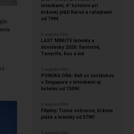
letenkami, 4* hotelom pri
krásnej pláži Karon a raňajkami
od 799€
ajín
enie
6. augusta 2026
LAST MINUTE letenky a
dovolenky 2026: Santorini,
Tenerife, Kos a iné
ra
5. augusta 2026
PONUKA DŇA: Bali so zastávkou
v Singapure s letenkami aj
hotelmi od 1509€
5. augusta 2026
Filipíny: Tisíce ostrovov, krásne
pláže a letenky od 579€!
5. augusta 2026