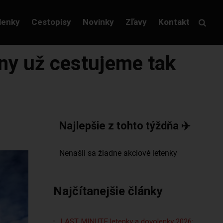
lenky
Cestopisy
Novinky
Zľavy
Kontakt
iny už cestujeme tak
Najlepšie z tohto týždňa ✈️
Najčítanejšie články
LAST MINUTE letenky a dovolenky 2026: