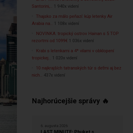
Santorini,…
1 940x videní
Thajsko za málo peňazí: kúp letenky Air
Arabia na…
1 108x videní
NOVINKA: tropický ostrov Hainan s 5 TOP
rezortmi od 1099€
1 036x videní
Krabi s letenkami a 4* vilami v obklopení
tropickej…
1 020x videní
10 najkrajších tatranských túr s deťmi aj bez
nich…
437x videní
Najhorúcejšie správy 🔥
6. augusta 2026
LAST MINUTE: Phuket s