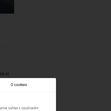
rú si
O cookies
ujeme súhlas s využívaním