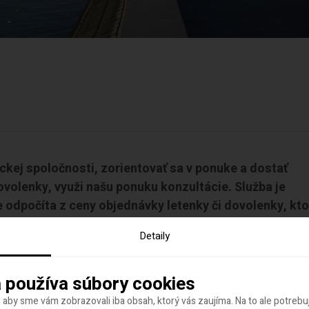
eckej spoločnosti, zorientovať sa v ponuke a dostať
ovolenky, využi našu ponuku konzultácie. Služba je
 odpočíta z ceny objednávky letenky či dovolenky, kto
Detaily
VOVAŤ KONZULTÁCIU
 používa súbory cookies
 aby sme vám zobrazovali iba obsah, ktorý vás zaujíma. Na to ale potreb