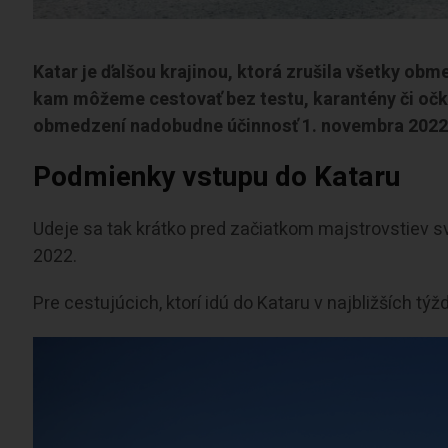
Katar je ďalšou krajinou, ktorá zrušila všetky obme
kam môžeme cestovať bez testu, karantény či očko
obmedzení nadobudne účinnosť 1. novembra 2022
Podmienky vstupu do Kataru
Udeje sa tak krátko pred začiatkom majstrovstiev s
2022.
Pre cestujúcich, ktorí idú do Kataru v najbližších tý