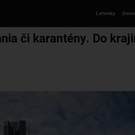
Letenky
Dovo
nia či karantény. Do kraj