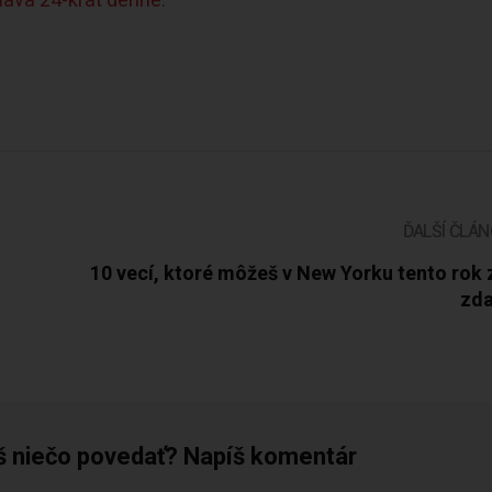
slava 24-krát denne.
ĎALŠÍ ČLÁ
10 vecí, ktoré môžeš v New Yorku tento rok 
zd
š niečo povedať? Napíš komentár