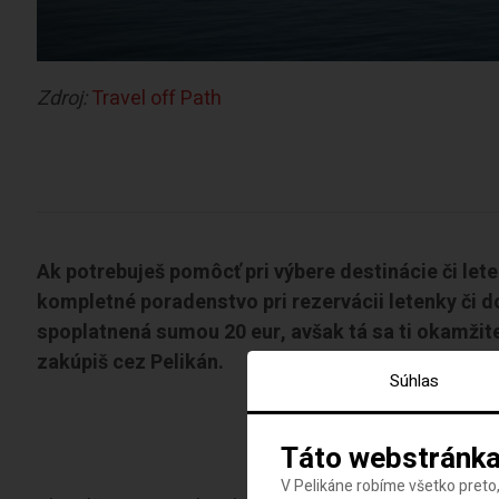
Zdroj:
Travel off Path
Ak potrebuješ pomôcť pri výbere destinácie či let
kompletné poradenstvo pri rezervácii letenky či d
spoplatnená sumou 20 eur, avšak tá sa ti okamžite
zakúpiš cez Pelikán.
Súhlas
REZER
Táto webstránka
V Pelikáne robíme všetko preto,