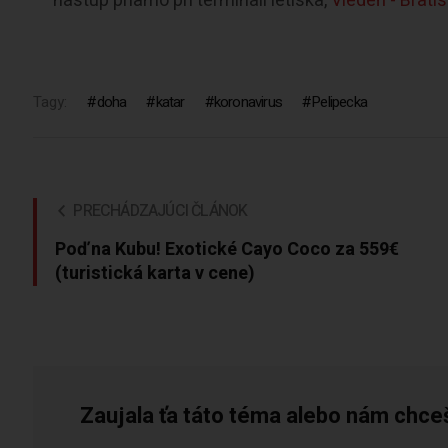
nástup priamo pri termináli letiska,
Viedeň - Brati
Tagy:
doha
katar
koronavirus
Pelipecka
PRECHÁDZAJÚCI ČLÁNOK
Poď na Kubu! Exotické Cayo Coco za 559€
(turistická karta v cene)
Zaujala ťa táto téma alebo nám chce