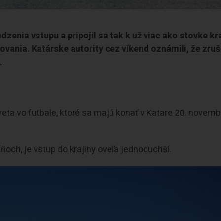
dzenia vstupu a pripojil sa tak k už viac ako stovke kr
vania. Katárske autority cez víkend oznámili, že zruš
.
veta vo futbale, ktoré sa majú konať v Katare 20. novemb
ždňoch, je vstup do krajiny oveľa jednoduchší.