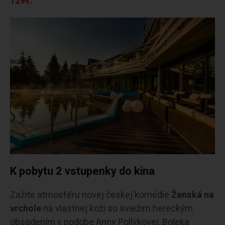
129€.
K pobytu 2 vstupenky do kina
Zažite atmosféru novej českej komédie
Ženská na
vrchole
na vlastnej koži so sviežim hereckým
obsadením v podobe Anny Polívkovej, Boleka