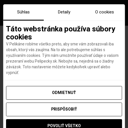
Súhlas
Detaily
O cookies
Táto webstránka používa súbory
cookies
V Pelikáne robíme všetko preto, aby sme vám zobrazovali iba
Kráľovské ubytovanie v
obsah, ktorý vás zaujíma. Na to ale potrebujeme súhlas s
využívaním cookies. Tým nám umožníte používať údaje o vašom
Tatrách od 59€ + SÚŤAŽ o
prezeraní webu Pelipecky.sk. Nebojte sa, nejedná sa o žiadny
záväzok. Toto nastavenie môžete kedykoľvek upraviť alebo
pobyt a lístky do kina
vypnúť.
ODMIETNUŤ
Lovci leteniek a dovoleniek
autor
PRISPÔSOBIŤ
5. NOVEMBRA 2019
POVOLIŤ VŠETKO