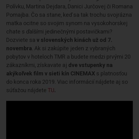
Polívku, Martina Dejdara, Danici Jurčovej či Romana
Pomajba. Čo sa stane, keď sa tak trochu svojrázna
matka ocitne so svojim synom na vysokohorskej
chate s ďalšími jedinečnými postavičkami?
Dozviete sa
v slovenských kinách už od 7.
novembra
. Ak si zakúpite jeden z vybraných
pobytov v hoteloch TMR a budete medzi prvými 20
zákazníkmi, získavate aj
dve vstupenky na
akýkoľvek film v sieti kín CINEMAX
s platnosťou
do konca roka 2019. Viac informácií nájdete aj so
súťažou nájdete
TU
.