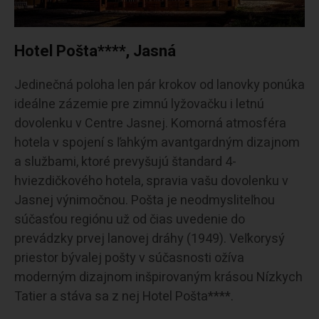
Hotel Pošta****, Jasná
Jedinečná poloha len pár krokov od lanovky ponúka
ideálne zázemie pre zimnú lyžovačku i letnú
dovolenku v Centre Jasnej. Komorná atmosféra
hotela v spojení s ľahkým avantgardným dizajnom
a službami, ktoré prevyšujú štandard 4-
hviezdičkového hotela, spravia vašu dovolenku v
Jasnej výnimočnou. Pošta je neodmysliteľnou
súčasťou regiónu už od čias uvedenie do
prevádzky prvej lanovej dráhy (1949). Veľkorysý
priestor bývalej pošty v súčasnosti ožíva
moderným dizajnom inšpirovaným krásou Nízkych
Tatier a stáva sa z nej Hotel Pošta****.