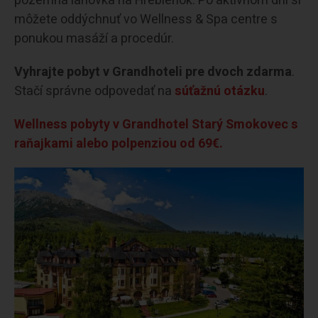
pozemná lanovka na Hrebienok. Po aktívnom dni si
môžete oddýchnuť vo Wellness & Spa centre s
ponukou masáží a procedúr.
Vyhrajte pobyt v Grandhoteli pre dvoch zdarma
.
Stačí správne odpovedať na
súťažnú otázku
.
Wellness pobyty v Grandhotel Starý Smokovec s
raňajkami alebo polpenziou od 69€.