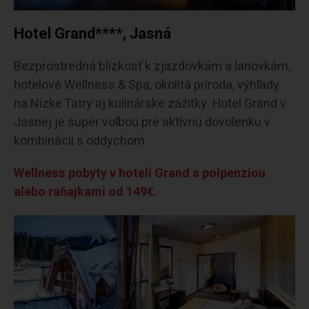
Hotel Grand****, Jasná
Bezprostredná blízkosť k zjazdovkám a lanovkám,
hotelové Wellness & Spa, okolitá príroda, výhľady
na Nízke Tatry aj kulinárske zážitky. Hotel Grand v
Jasnej je super voľbou pre aktívnu dovolenku v
kombinácii s oddychom.
Wellness pobyty v hoteli Grand s polpenziou
alebo raňajkami od 149€.