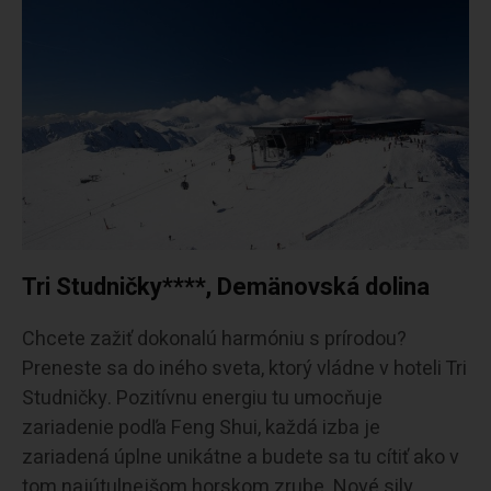
Tri Studničky****, Demänovská dolina
Chcete zažiť dokonalú harmóniu s prírodou?
Preneste sa do iného sveta, ktorý vládne v hoteli Tri
Studničky. Pozitívnu energiu tu umocňuje
zariadenie podľa Feng Shui, každá izba je
zariadená úplne unikátne a budete sa tu cítiť ako v
tom najútulnejšom horskom zrube. Nové sily