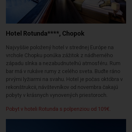
Hotel Rotunda****, Chopok
Najvyššie položený hotel v strednej Európe na
vrchole Chopku ponúka zážitok z nádherného
západu slnka a nezabudnuteľnú atmosféru. Rum
bar má v rukáve rumy z celého sveta. Buďte ráno
prvými lyžiarmi na svahu. Hotel je počas októbra v
rekonštrukcii, návštevníkov od novembra čakajú
pobyty v krásnych vynovených priestoroch.
Pobyt v hoteli Rotunda s polpenziou od 109€.