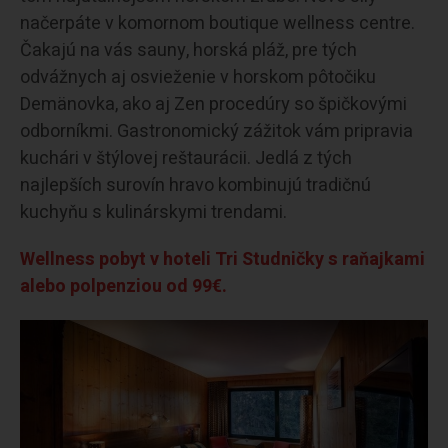
načerpáte v komornom boutique wellness centre.
Čakajú na vás sauny, horská pláž, pre tých
odvážnych aj osvieženie v horskom pôtočiku
Demänovka, ako aj Zen procedúry so špičkovými
odborníkmi. Gastronomický zážitok vám pripravia
kuchári v štýlovej reštaurácii. Jedlá z tých
najlepších surovín hravo kombinujú tradičnú
kuchyňu s kulinárskymi trendami.
Wellness pobyt v hoteli Tri Studničky s raňajkami
alebo polpenziou od 99€.