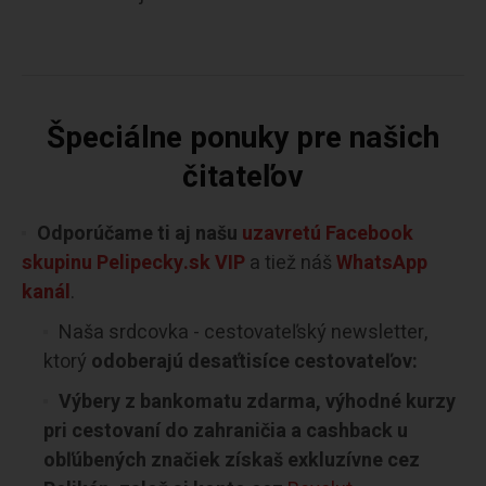
Špeciálne ponuky pre našich
čitateľov
Odporúčame ti aj našu
uzavretú Facebook
skupinu Pelipecky.sk VIP
a tiež náš
WhatsApp
kanál
.
Naša srdcovka - cestovateľský newsletter,
ktorý
odoberajú desaťtisíce cestovateľov:
Výbery z bankomatu zdarma, výhodné kurzy
pri cestovaní do zahraničia a cashback u
obľúbených značiek získaš exkluzívne cez