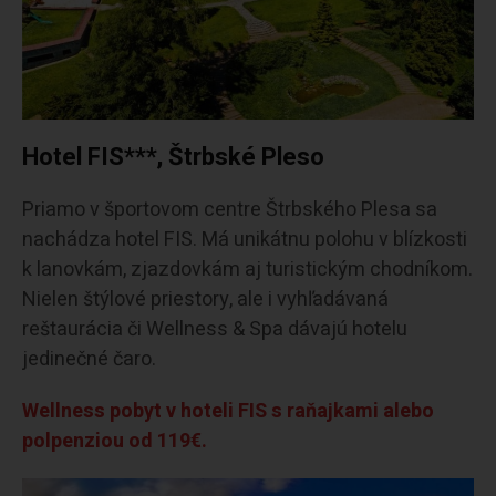
Hotel FIS***, Štrbské Pleso
Priamo v športovom centre Štrbského Plesa sa
nachádza hotel FIS. Má unikátnu polohu v blízkosti
k lanovkám, zjazdovkám aj turistickým chodníkom.
Nielen štýlové priestory, ale i vyhľadávaná
reštaurácia či Wellness & Spa dávajú hotelu
jedinečné čaro.
Wellness pobyt v hoteli FIS s raňajkami alebo
polpenziou od 119€.