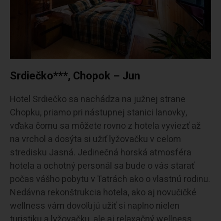
Srdiečko***, Chopok – Jun
Hotel Srdiečko sa nachádza na južnej strane
Chopku, priamo pri nástupnej stanici lanovky,
vďaka čomu sa môžete rovno z hotela vyviezť až
na vrchol a dosýta si užiť lyžovačku v celom
stredisku Jasná. Jedinečná horská atmosféra
hotela a ochotný personál sa bude o vás starať
počas vášho pobytu v Tatrách ako o vlastnú rodinu.
Nedávna rekonštrukcia hotela, ako aj novučičké
wellness vám dovoľujú užiť si naplno nielen
turistiku a lyžovačku, ale aj relaxačný wellness