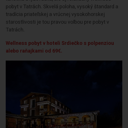
pobyt v Tatrách. Skvelá poloha, vysoký štandard a
tradícia priateľskej a vrúcnej vysokohorskej
starostlivosti je tou pravou voľbou pre pobyt v
Tatrách.
Wellness pobyt v hoteli Srdiečko s polpenziou
alebo raňajkami od 69€.