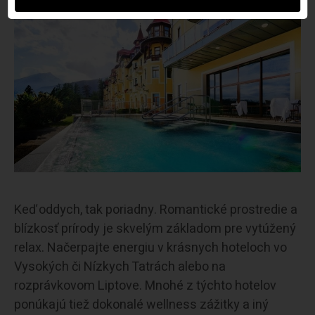
Keď oddych, tak poriadny. Romantické prostredie a
blízkosť prírody je skvelým základom pre vytúžený
relax. Načerpajte energiu v krásnych hoteloch vo
Vysokých či Nízkych Tatrách alebo na
rozprávkovom Liptove. Mnohé z týchto hotelov
ponúkajú tiež dokonalé wellness zážitky a iný