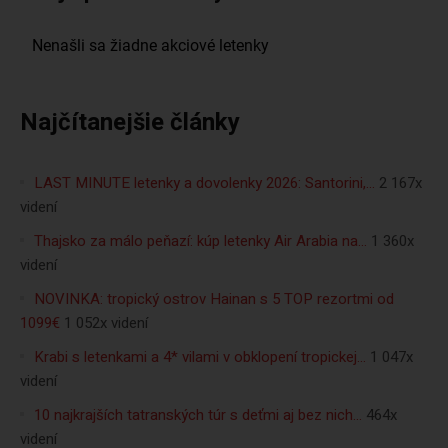
Najčítanejšie články
LAST MINUTE letenky a dovolenky 2026: Santorini,…
2 167x
videní
Thajsko za málo peňazí: kúp letenky Air Arabia na…
1 360x
videní
NOVINKA: tropický ostrov Hainan s 5 TOP rezortmi od
1099€
1 052x videní
Krabi s letenkami a 4* vilami v obklopení tropickej…
1 047x
videní
10 najkrajších tatranských túr s deťmi aj bez nich…
464x
videní