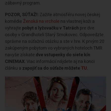
zábavný program.
POZOR, SÚŤAŽ!:
Zažite atmosféru novej českej
komédie
Ženská na vrchole
na vlastnej koži a
vyhrajte
pobyt s lyžovačku v Tatrách
pre dve
osoby v Grandhoteli Starý Smokovec. Odpovedzte
správne na súťažnú otázku a ste v hre. K prvým 20
zakúpeným pobytom vo vybraných hoteloch TMR
navyše získate
dve vstupenky do siete kín
CINEMAX
. Viac informácií nájdete aj na konci
článku a
zapojiť sa do súťaže môžete
TU
.