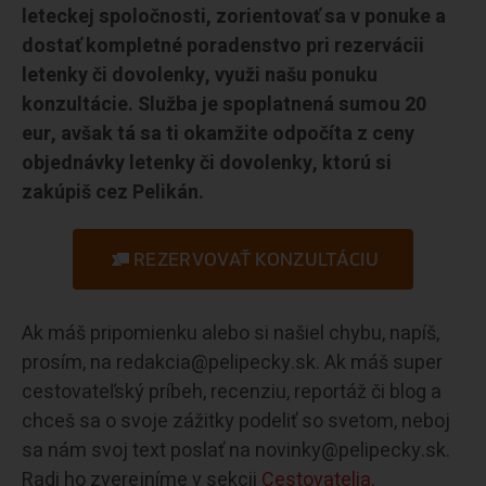
leteckej spoločnosti, zorientovať sa v ponuke a
dostať kompletné poradenstvo pri rezervácii
letenky či dovolenky, využi našu ponuku
konzultácie. Služba je spoplatnená sumou 20
eur, avšak tá sa ti okamžite odpočíta z ceny
objednávky letenky či dovolenky, ktorú si
zakúpiš cez Pelikán.
REZERVOVAŤ KONZULTÁCIU
Ak máš pripomienku alebo si našiel chybu, napíš,
prosím, na redakcia@pelipecky.sk. Ak máš super
cestovateľský príbeh, recenziu, reportáž či blog a
chceš sa o svoje zážitky podeliť so svetom, neboj
sa nám svoj text poslať na novinky@pelipecky.sk.
Radi ho zverejníme v sekcii
Cestovatelia.