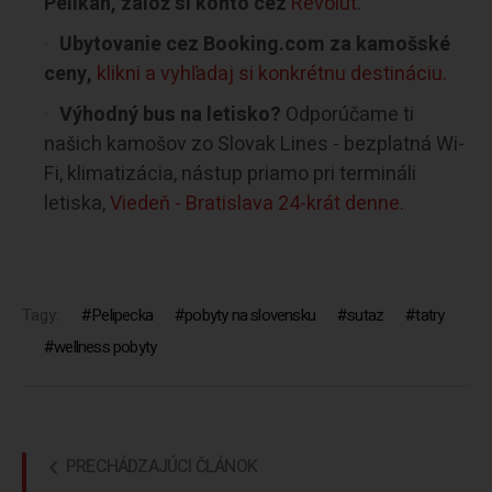
Pelikán, založ si konto cez
Revolut
.
Ubytovanie cez Booking.com za kamošské
ceny,
klikni a vyhľadaj si konkrétnu destináciu.
Výhodný bus na letisko?
Odporúčame ti
našich kamošov zo Slovak Lines - bezplatná Wi-
Fi, klimatizácia, nástup priamo pri termináli
letiska,
Viedeň - Bratislava 24-krát denne.
Tagy:
Pelipecka
pobyty na slovensku
sutaz
tatry
wellness pobyty
PRECHÁDZAJÚCI ČLÁNOK