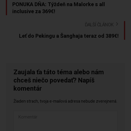
PONUKA DŇA: Týždeň na Malorke s all
inclusive za 369€!
ĎALŠÍ ČLÁNOK
Leť do Pekingu a Šanghaja teraz od 389€!
Zaujala ťa táto téma alebo nám
chceš niečo povedať? Napíš
komentár
Žiaden strach, tvoja e-mailová adresa nebude zverejnená.