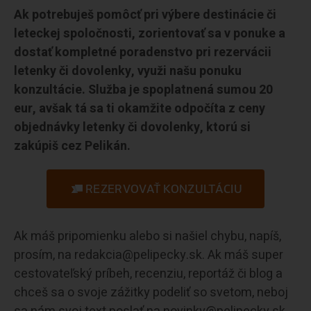
Ak potrebuješ pomôcť pri výbere destinácie či
leteckej spoločnosti, zorientovať sa v ponuke a
dostať kompletné poradenstvo pri rezervácii
letenky či dovolenky, využi našu ponuku
konzultácie. Služba je spoplatnená sumou 20
eur, avšak tá sa ti okamžite odpočíta z ceny
objednávky letenky či dovolenky, ktorú si
zakúpiš cez Pelikán.
REZERVOVAŤ KONZULTÁCIU
Ak máš pripomienku alebo si našiel chybu, napíš,
prosím, na redakcia@pelipecky.sk. Ak máš super
cestovateľský príbeh, recenziu, reportáž či blog a
chceš sa o svoje zážitky podeliť so svetom, neboj