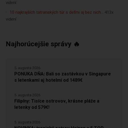
videní
10 najkrajších tatranských túr s deťmi aj bez nich…
413x
videní
Najhorúcejšie správy 🔥
5. augusta 2026
PONUKA DŇA: Bali so zastávkou v Singapure
s letenkami aj hotelmi od 1489€
5. augusta 2026
Filipíny: Tisíce ostrovov, krásne pláže a
letenky od 579€!
5. augusta 2026