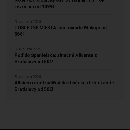
NOVINKA: tropický ostrov Hainan s 5 TOP
rezortmi od 1099€
5. augusta 2026
POSLEDNÉ MIESTA: last minute Malaga od
56€!
5. augusta 2026
Poď do Španielska: slnečné Alicante z
Bratislavy od 50€!
5. augusta 2026
Albánsko: netradičná destinácia s letenkami z
Bratislavy od 58€!