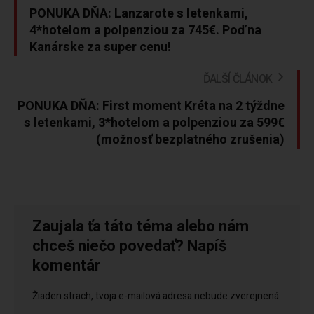
PONUKA DŇA: Lanzarote s letenkami,
4*hotelom a polpenziou za 745€. Poď na
Kanárske za super cenu!
ĎALŠÍ ČLÁNOK
PONUKA DŇA: First moment Kréta na 2 týždne
s letenkami, 3*hotelom a polpenziou za 599€
(možnosť bezplatného zrušenia)
Zaujala ťa táto téma alebo nám
chceš niečo povedať? Napíš
komentár
Žiaden strach, tvoja e-mailová adresa nebude zverejnená.