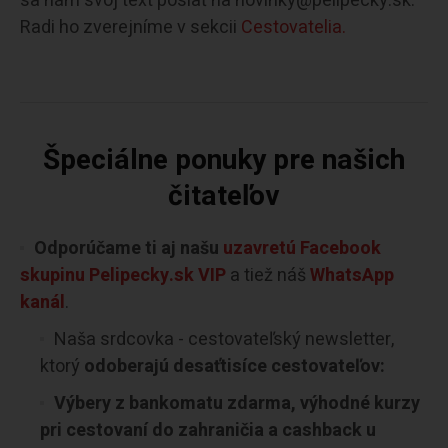
sa nám svoj text poslať na novinky@pelipecky.sk.
Radi ho zverejníme v sekcii
Cestovatelia.
Špeciálne ponuky pre našich
čitateľov
Odporúčame ti aj našu
uzavretú Facebook
skupinu Pelipecky.sk VIP
a tiež náš
WhatsApp
kanál
.
Naša srdcovka - cestovateľský newsletter,
ktorý
odoberajú desaťtisíce cestovateľov:
Výbery z bankomatu zdarma, výhodné kurzy
pri cestovaní do zahraničia a cashback u