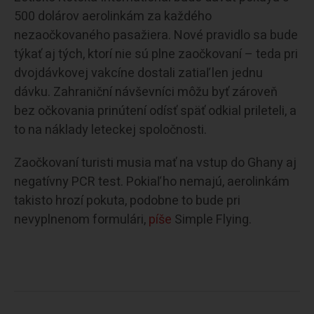
500 dolárov aerolinkám za každého
nezaočkovaného pasažiera. Nové pravidlo sa bude
týkať aj tých, ktorí nie sú plne zaočkovaní – teda pri
dvojdávkovej vakcíne dostali zatiaľ len jednu
dávku. Zahraniční návševníci môžu byť zároveň
bez očkovania prinútení odísť späť odkial prileteli, a
to na náklady leteckej spoločnosti.
Zaočkovaní turisti musia mať na vstup do Ghany aj
negatívny PCR test. Pokiaľ ho nemajú, aerolinkám
takisto hrozí pokuta, podobne to bude pri
nevyplnenom formulári,
píše
Simple Flying.