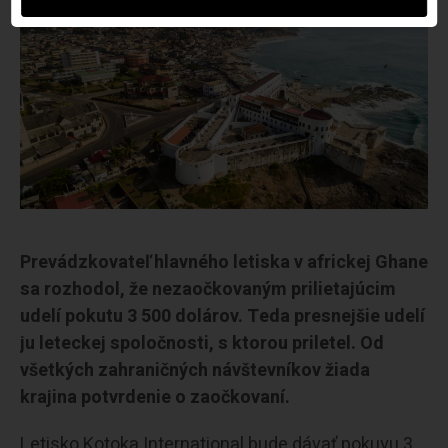
Prevádzkovateľ hlavného letiska v africkej Ghane
sa rozhodol, že nezaočkovaným prilietajúcim
udelí pokutu 3 500 dolárov. Teda presnejšie udelí
ju leteckej spoločnosti, s ktorou priletel. Od
všetkých zahraničných návštevníkov žiada
krajina potvrdenie o zaočkovaní.
Letisko Kotoka International bude dávať pokuyu 3