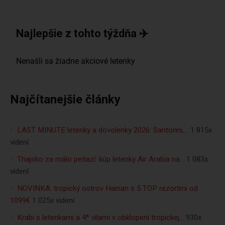
Najlepšie z tohto týždňa ✈️
Najčítanejšie články
LAST MINUTE letenky a dovolenky 2026: Santorini,…
1 815x
videní
Thajsko za málo peňazí: kúp letenky Air Arabia na…
1 083x
videní
NOVINKA: tropický ostrov Hainan s 5 TOP rezortmi od
1099€
1 025x videní
Krabi s letenkami a 4* vilami v obklopení tropickej…
930x