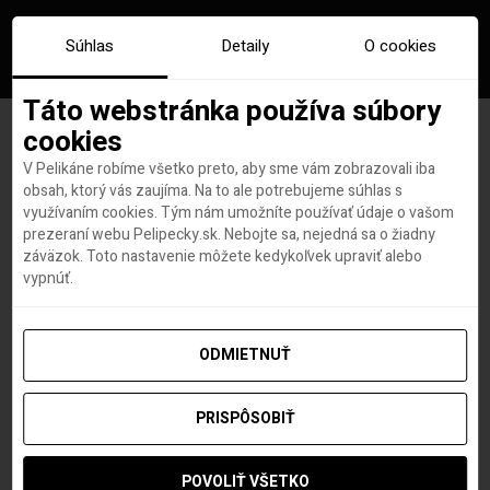
Súhlas
Detaily
O cookies
Táto webstránka používa súbory
cookies
V Pelikáne robíme všetko preto, aby sme vám zobrazovali iba
Za nezaočkovaného pasažiera
obsah, ktorý vás zaujíma. Na to ale potrebujeme súhlas s
využívaním cookies. Tým nám umožníte používať údaje o vašom
prichádajúceho do Ghany
prezeraní webu Pelipecky.sk. Nebojte sa, nejedná sa o žiadny
záväzok. Toto nastavenie môžete kedykoľvek upraviť alebo
môžu aerolinky dostať pokutu
vypnúť.
3500 dolárov
ODMIETNUŤ
PRISPÔSOBIŤ
Hana Hudson
autor
14. DECEMBRA 2021
POVOLIŤ VŠETKO