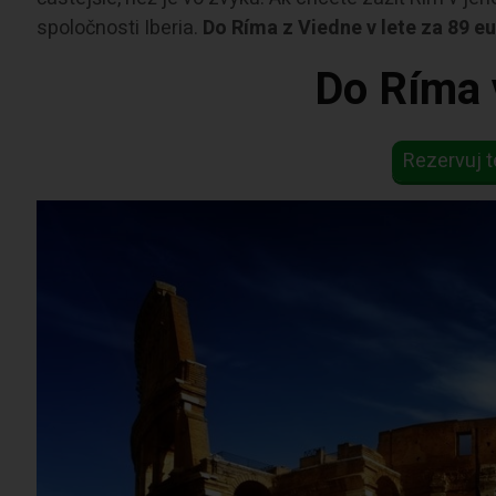
spoločnosti Iberia.
Do Ríma z Viedne v lete za 89 eu
Do Ríma v
Rezervuj t