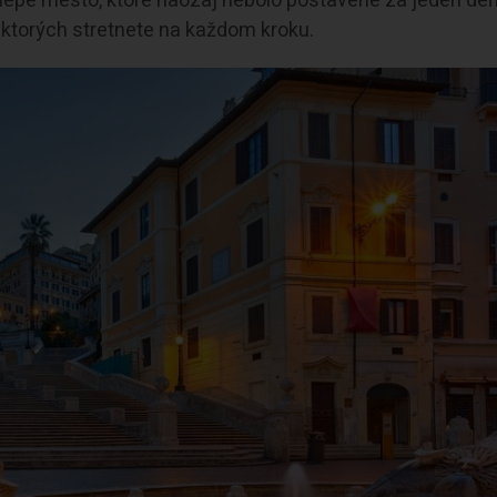
olepé mesto, ktoré naozaj nebolo postavené za jeden deň
v, ktorých stretnete na každom kroku.