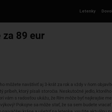
Letenky
Dovo
 za 89 eur
o môžete navštíviť aj 3-krát za rok a vždy v ňom objavít
ý príbeh, ktorý písali storočia. Neskutočné jedlo, ktorého
orí vám s radosťou ukážu, že Rím môže byť najkrajšie me
 navýkový! Pokojne sa môže stať, že sa sem budete vracať
o najväčšej kráse a ušetriť na letenke, využite aktuálnu 