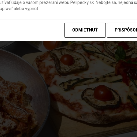
ívať údaje o vašom prezeraní webu Pelipecky.sk. Nebojte sa, nejedná sa
praviť alebo vypnúť.
ODMIETNUŤ
PRISPÔSO