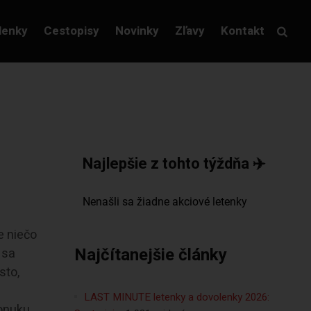
lenky
Cestopisy
Novinky
Zľavy
Kontakt
Najlepšie z tohto týždňa ✈️
e niečo
Najčítanejšie články
 sa
sto,
LAST MINUTE letenky a dovolenky 2026:
ponuku