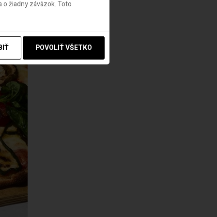
 o žiadny záväzok. Toto
BIŤ
POVOLIŤ VŠETKO