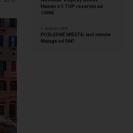
. Sú to
NOVINKA: tropický ostrov
Hainan s 5 TOP rezortmi od
1099€
5. augusta 2026
POSLEDNÉ MIESTA: last minute
Malaga od 56€!