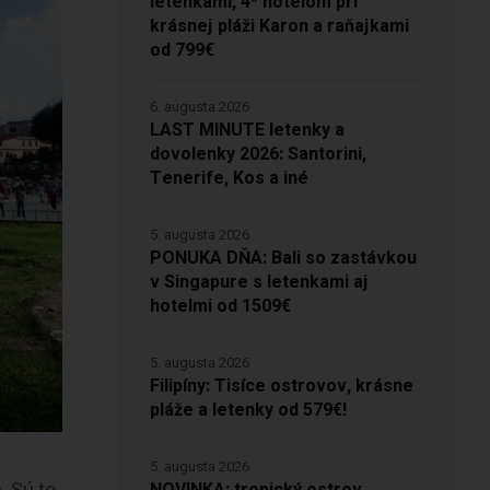
letenkami, 4* hotelom pri
krásnej pláži Karon a raňajkami
od 799€
6. augusta 2026
LAST MINUTE letenky a
dovolenky 2026: Santorini,
Tenerife, Kos a iné
5. augusta 2026
PONUKA DŇA: Bali so zastávkou
v Singapure s letenkami aj
hotelmi od 1509€
5. augusta 2026
Filipíny: Tisíce ostrovov, krásne
pláže a letenky od 579€!
5. augusta 2026