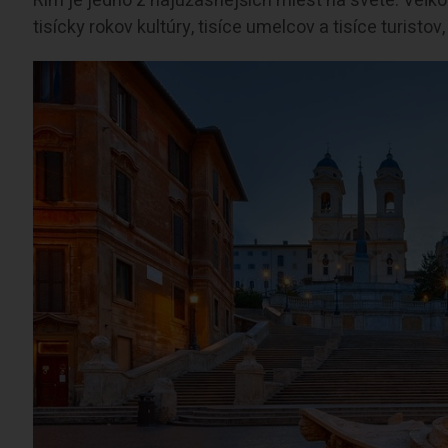
Rím je jedno z najúžasnejších miest na svete. Veľk
tisícky rokov kultúry, tisíce umelcov a tisíce turisto