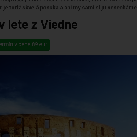
r je totiž skvelá ponuka a ani my sami si ju nenecháme 
 lete z Viedne
ermín v cene 89 eur