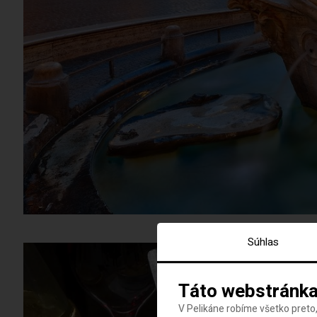
Súhlas
Táto webstránka
V Pelikáne robíme všetko preto,