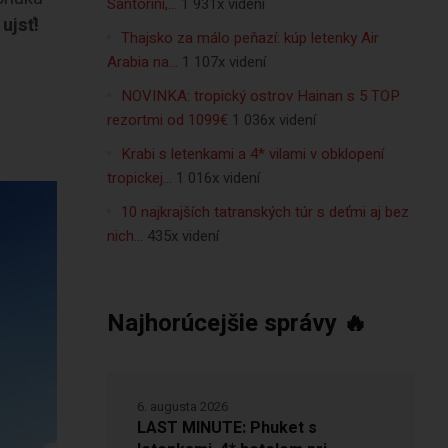
Santorini,…
1 931x videní
ujsť!
Thajsko za málo peňazí: kúp letenky Air
Arabia na…
1 107x videní
NOVINKA: tropický ostrov Hainan s 5 TOP
rezortmi od 1099€
1 036x videní
Krabi s letenkami a 4* vilami v obklopení
tropickej…
1 016x videní
10 najkrajších tatranských túr s deťmi aj bez
nich…
435x videní
Najhorúcejšie správy 🔥
6. augusta 2026
LAST MINUTE: Phuket s