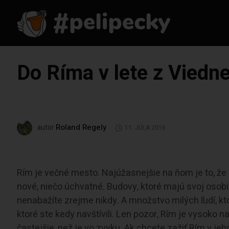
Do Ríma v lete z Viedne
Roland Regely
autor
11. JÚLA 2016
Rím je večné mesto. Najúžasnejšie na ňom je to, že h
nové, niečo úchvatné. Budovy, ktoré majú svoj osobit
nenabažíte zrejme nikdy. A množstvo milých ľudí, kt
ktoré ste kedy navštívili. Len pozor, Rím je vysoko
častejšie, než je vo zvyku. Ak chcete zažiť Rím v jeh