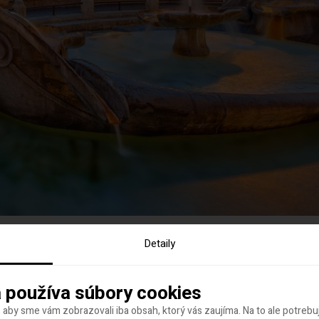
Detaily
 používa súbory cookies
 aby sme vám zobrazovali iba obsah, ktorý vás zaujíma. Na to ale potreb