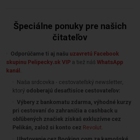
Špeciálne ponuky pre našich
čitateľov
Odporúčame ti aj našu
uzavretú Facebook
skupinu Pelipecky.sk VIP
a tiež náš
WhatsApp
kanál
.
Naša srdcovka - cestovateľský newsletter,
ktorý
odoberajú desaťtisíce cestovateľov:
Výbery z bankomatu zdarma, výhodné kurzy
pri cestovaní do zahraničia a cashback u
obľúbených značiek získaš exkluzívne cez
Pelikán, založ si konto cez
Revolut
.
Ubytovanie cez Booking.com za kamošské