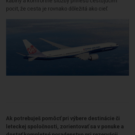
kabíny a komfortné služby prinesú cestujúcim
pocit, že cesta je rovnako dôležitá ako cieľ.
Ak potrebuješ pomôcť pri výbere destinácie či
leteckej spoločnosti, zorientovať sa v ponuke a
dostať kompletné poradenstvo pri rezervácii