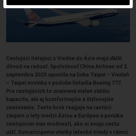
Cestujúci lietajúci z Viedne do Ázie majú ďalší
dôvod na radosť. Spoločnosť China Airlines od 2.
septembra 2025 spustila na linke Taipei – Viedeň
– Taipei novinku v podobe lietadla Boeing 777.
Pre cestujúcich to znamená nielen väčšiu
kapacitu, ale aj komfortnejšie a štýlovejšie
cestovanie. Tento krok reaguje na rastúci
záujem o lety medzi Áziou a Európou a ponúka
cestujúcim viac možností, ako si svoju cestu
užiť. Sumarizujeme všetky letecké triedy v rámci