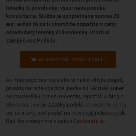
letenky či dovolenky, využi našu ponuku
konzultácie. Služba je spoplatnená sumou 20
eur, avšak tá sa ti okamžite odpočíta z ceny
objednávky letenky či dovolenky, ktorú si
zakúpiš cez Pelikán.
REZERVOVAŤ KONZULTÁCIU
Ak máš pripomienku alebo si našiel chybu, napíš,
prosím, na redakcia@pelipecky.sk. Ak máš super
cestovateľský príbeh, recenziu, reportáž či blog a
chceš sa o svoje zážitky podeliť so svetom, neboj
sa nám svoj text poslať na novinky@pelipecky.sk.
Radi ho zverejníme v sekcii
Cestovatelia.