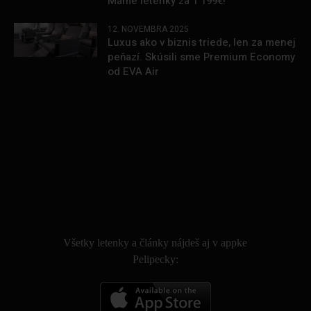
Máme letenky za 1 199€!
12. NOVEMBRA 2025
Luxus ako v biznis triede, len za menej
peňazí. Skúsili sme Premium Economy
od EVA Air
.
Všetky letenky a články nájdeš aj v appke
Pelipecky: