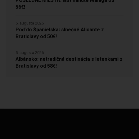
POSLEDNÉ MIESTA: last minute Malaga od
56€!
5. augusta 2026
Poď do Španielska: slnečné Alicante z
Bratislavy od 50€!
5. augusta 2026
Albánsko: netradičná destinácia s letenkami z
Bratislavy od 58€!