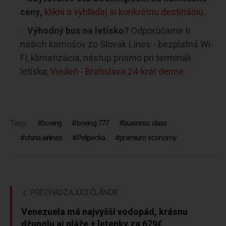
ceny,
klikni a vyhľadaj si konkrétnu destináciu.
Výhodný bus na letisko?
Odporúčame ti
našich kamošov zo Slovak Lines - bezplatná Wi-
Fi, klimatizácia, nástup priamo pri termináli
letiska,
Viedeň - Bratislava 24-krát denne.
Tagy:
boeing
boeing 777
business class
china airlines
Pelipecka
premium economy
PRECHÁDZAJÚCI ČLÁNOK
Venezuela má najvyšší vodopád, krásnu
džunglu aj pláže + letenky za 679€