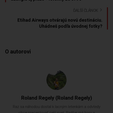
ĎALŠÍ ČLÁNOK
Etihad Airways otvárajú novú destináciu.
Uhádneš podľa úvodnej fotky?
O autorovi
Roland Regely (Roland Regely)
Raz sa náhodou dostal k lacným letenkám a odvtedy
chce precestovať celý svet. Radšej má hory a