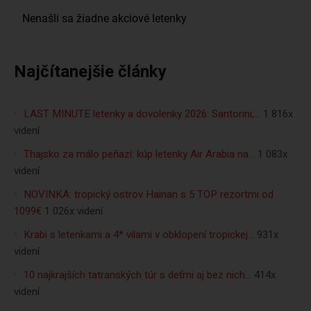
Najčítanejšie články
LAST MINUTE letenky a dovolenky 2026: Santorini,…
1 816x
videní
Thajsko za málo peňazí: kúp letenky Air Arabia na…
1 083x
videní
NOVINKA: tropický ostrov Hainan s 5 TOP rezortmi od
1099€
1 026x videní
Krabi s letenkami a 4* vilami v obklopení tropickej…
931x
videní
10 najkrajších tatranských túr s deťmi aj bez nich…
414x
videní