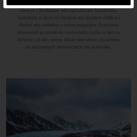
Hana je z Bratislavy, kde vyštudovala žurnalistiku.
Vyskúšala si život vo Varšave ako študent médií a v
Berlíne ako redaktor v online magazíne. Pracovné
skúsenosti ju zaviali do cestovného ruchu a tam sa
doteraz cíti ako doma. Miluje víkendové city breaky
po európskych destináciách, ale aj exotiku.