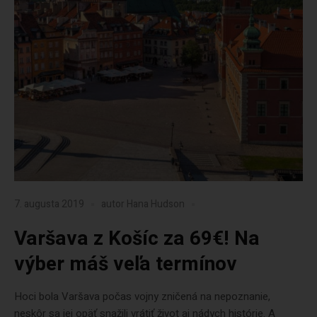
7. augusta 2019
autor
Hana Hudson
Varšava z Košíc za 69€! Na
výber máš veľa termínov
Hoci bola Varšava počas vojny zničená na nepoznanie,
neskôr sa jej opäť snažili vrátiť život aj nádych histórie. A