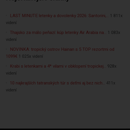
LAST MINUTE letenky a dovolenky 2026: Santorini,…
1 811x
videní
Thajsko za málo peňazí: kúp letenky Air Arabia na…
1 083x
videní
NOVINKA: tropický ostrov Hainan s 5 TOP rezortmi od
1099€
1 025x videní
Krabi s letenkami a 4* vilami v obklopení tropickej…
928x
videní
10 najkrajších tatranských túr s deťmi aj bez nich…
411x
videní