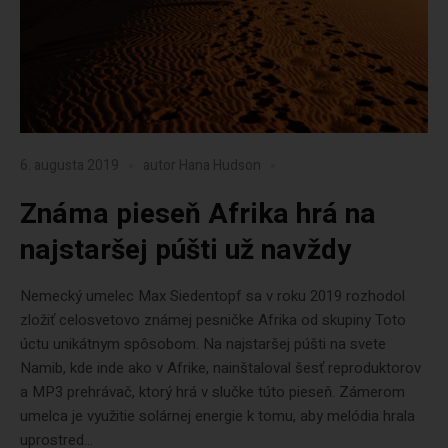
6. augusta 2019
autor
Hana Hudson
Známa pieseň Afrika hrá na
najstaršej púšti už navždy
Nemecký umelec Max Siedentopf sa v roku 2019 rozhodol
zložiť celosvetovo známej pesničke Afrika od skupiny Toto
úctu unikátnym spôsobom. Na najstaršej púšti na svete
Namib, kde inde ako v Afrike, nainštaloval šesť reproduktorov
a MP3 prehrávač, ktorý hrá v slučke túto pieseň. Zámerom
umelca je využitie solárnej energie k tomu, aby melódia hrala
uprostred...