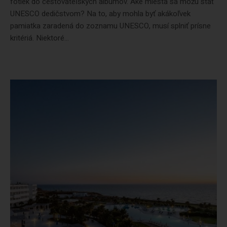
fotiek do cestovateľských albumov. Aké miesta sa môžu stať
UNESCO dedičstvom? Na to, aby mohla byť akákoľvek
pamiatka zaradená do zoznamu UNESCO, musí splniť prísne
kritériá. Niektoré...