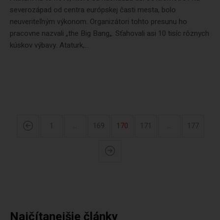
severozápad od centra európskej časti mesta, bolo
neuveriteľným výkonom. Organizátori tohto presunu ho
pracovne nazvali „the Big Bang„. Sťahovali asi 10 tisíc rôznych
kúskov výbavy. Ataturk,...
1
…
169
170
171
…
177
Najčítanejšie články