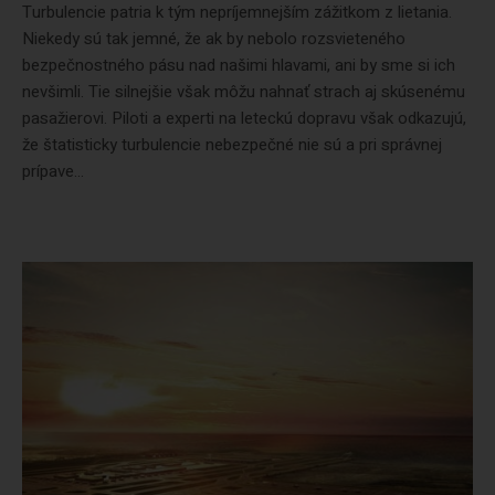
Turbulencie patria k tým nepríjemnejším zážitkom z lietania.
Niekedy sú tak jemné, že ak by nebolo rozsvieteného
bezpečnostného pásu nad našimi hlavami, ani by sme si ich
nevšimli. Tie silnejšie však môžu nahnať strach aj skúsenému
pasažierovi. Piloti a experti na leteckú dopravu však odkazujú,
že štatisticky turbulencie nebezpečné nie sú a pri správnej
prípave...