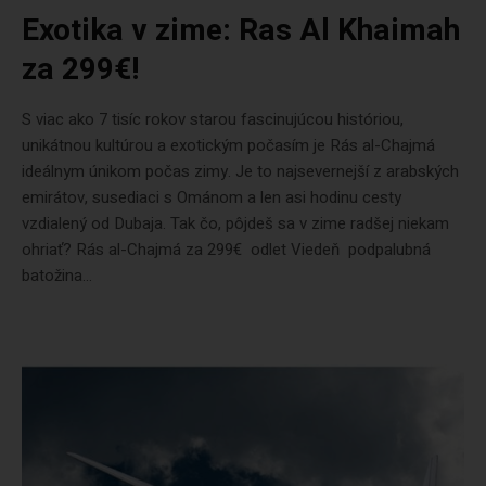
Exotika v zime: Ras Al Khaimah
za 299€!
S viac ako 7 tisíc rokov starou fascinujúcou históriou,
unikátnou kultúrou a exotickým počasím je Rás al-Chajmá
ideálnym únikom počas zimy. Je to najsevernejší z arabských
emirátov, susediaci s Ománom a len asi hodinu cesty
vzdialený od Dubaja. Tak čo, pôjdeš sa v zime radšej niekam
ohriať? Rás al-Chajmá za 299€ odlet Viedeň podpalubná
batožina...