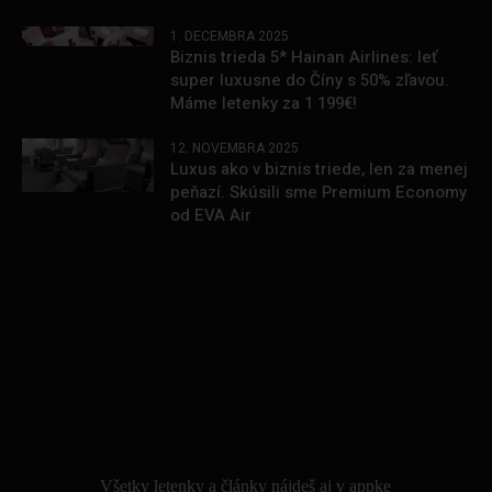
1. DECEMBRA 2025
Biznis trieda 5* Hainan Airlines: leť
super luxusne do Číny s 50% zľavou.
Máme letenky za 1 199€!
12. NOVEMBRA 2025
Luxus ako v biznis triede, len za menej
peňazí. Skúsili sme Premium Economy
od EVA Air
.
Všetky letenky a články nájdeš aj v appke