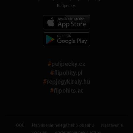
Pelipecky:
#
pelipecky.cz
#
flipohity.pl
#
repjegykiraly.hu
#
flipohits.at
OOÚ
Nahlásenie nelegálneho obsahu
Nastavenie
cookies
Preferencie newslettrov