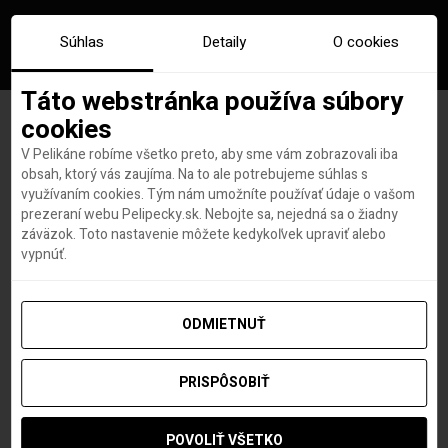
Súhlas
Detaily
O cookies
Táto webstránka používa súbory
cookies
V Pelikáne robíme všetko preto, aby sme vám zobrazovali iba
Author:
Hana Hudson
(Hana
obsah, ktorý vás zaujíma. Na to ale potrebujeme súhlas s
využívaním cookies. Tým nám umožníte používať údaje o vašom
Hudson)
prezeraní webu Pelipecky.sk. Nebojte sa, nejedná sa o žiadny
záväzok. Toto nastavenie môžete kedykoľvek upraviť alebo
vypnúť.
ODMIETNUŤ
PRISPÔSOBIŤ
POVOLIŤ VŠETKO
Hana Hudson (Hana Hudson)