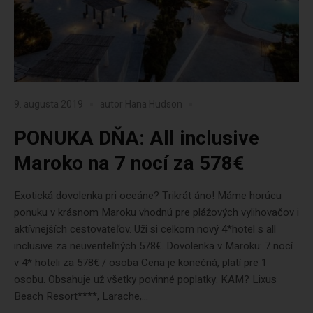
9. augusta 2019
autor
Hana Hudson
PONUKA DŇA: All inclusive
Maroko na 7 nocí za 578€
Exotická dovolenka pri oceáne? Trikrát áno! Máme horúcu
ponuku v krásnom Maroku vhodnú pre plážových vylihovačov i
aktívnejších cestovateľov. Uži si celkom nový 4*hotel s all
inclusive za neuveriteľných 578€. Dovolenka v Maroku: 7 nocí
v 4* hoteli za 578€ / osoba Cena je konečná, platí pre 1
osobu. Obsahuje už všetky povinné poplatky. KAM? Lixus
Beach Resort****, Larache,...