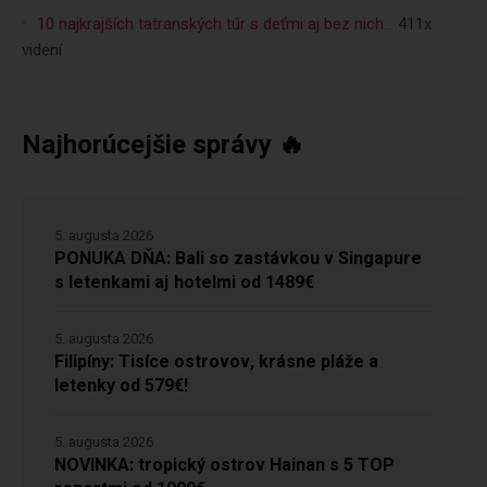
10 najkrajších tatranských túr s deťmi aj bez nich…
411x
videní
Najhorúcejšie správy 🔥
5. augusta 2026
PONUKA DŇA: Bali so zastávkou v Singapure
s letenkami aj hotelmi od 1489€
5. augusta 2026
Filipíny: Tisíce ostrovov, krásne pláže a
letenky od 579€!
5. augusta 2026
NOVINKA: tropický ostrov Hainan s 5 TOP