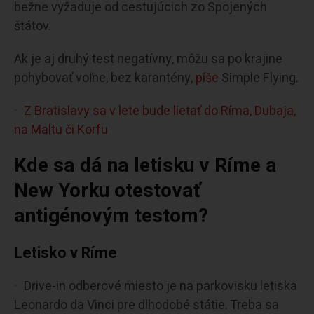
bežne vyžaduje od cestujúcich zo Spojených
štátov.
Ak je aj druhý test negatívny, môžu sa po krajine
pohybovať voľne, bez karantény,
píše
Simple Flying.
Z Bratislavy sa v lete bude lietať do Ríma, Dubaja,
na Maltu či Korfu
Kde sa dá na letisku v Ríme a
New Yorku otestovať
antigénovým testom?
Letisko v Ríme
Drive-in odberové miesto je na parkovisku letiska
Leonardo da Vinci pre dlhodobé státie. Treba sa