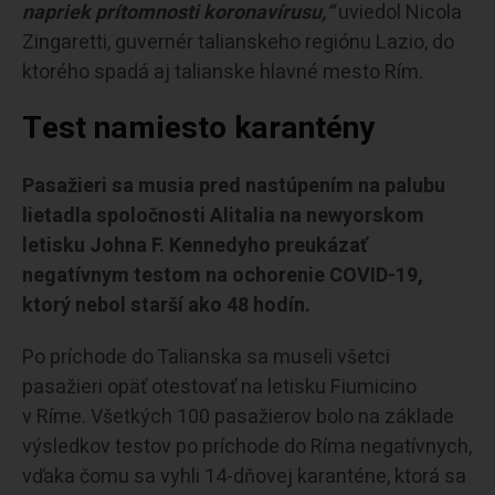
napriek prítomnosti koronavírusu,“
uviedol Nicola
Zingaretti, guvernér talianskeho regiónu Lazio, do
ktorého spadá aj talianske hlavné mesto Rím.
Test namiesto karantény
Pasažieri sa musia pred nastúpením na palubu
lietadla spoločnosti Alitalia na newyorskom
letisku Johna F. Kennedyho preukázať
negatívnym testom na ochorenie COVID-19,
ktorý nebol starší ako 48 hodín.
Po príchode do Talianska sa museli všetci
pasažieri opäť otestovať na letisku Fiumicino
v Ríme. Všetkých 100 pasažierov bolo na základe
výsledkov testov po príchode do Ríma negatívnych,
vďaka čomu sa vyhli 14-dňovej karanténe, ktorá sa