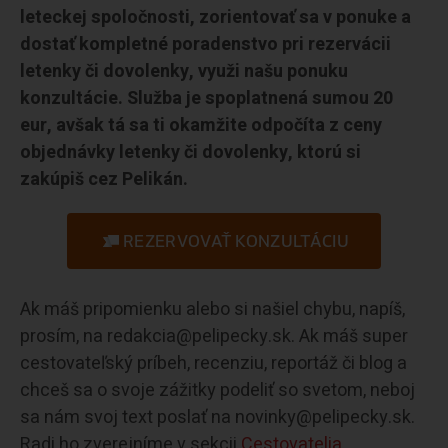
leteckej spoločnosti, zorientovať sa v ponuke a
dostať kompletné poradenstvo pri rezervácii
letenky či dovolenky, využi našu ponuku
konzultácie. Služba je spoplatnená sumou 20
eur, avšak tá sa ti okamžite odpočíta z ceny
objednávky letenky či dovolenky, ktorú si
zakúpiš cez Pelikán.
REZERVOVAŤ KONZULTÁCIU
Ak máš pripomienku alebo si našiel chybu, napíš,
prosím, na redakcia@pelipecky.sk. Ak máš super
cestovateľský príbeh, recenziu, reportáž či blog a
chceš sa o svoje zážitky podeliť so svetom, neboj
sa nám svoj text poslať na novinky@pelipecky.sk.
Radi ho zverejníme v sekcii
Cestovatelia.