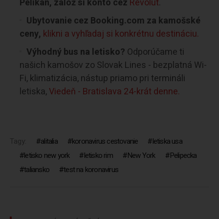
Pelikán, založ si konto cez
Revolut
.
Ubytovanie cez Booking.com za kamošské
ceny,
klikni a vyhľadaj si konkrétnu destináciu.
Výhodný bus na letisko?
Odporúčame ti
našich kamošov zo Slovak Lines - bezplatná Wi-
Fi, klimatizácia, nástup priamo pri termináli
letiska,
Viedeň - Bratislava 24-krát denne.
Tagy:
alitalia
koronavirus cestovanie
letiska usa
letisko new york
letisko rim
New York
Pelipecka
taliansko
test na koronavirus