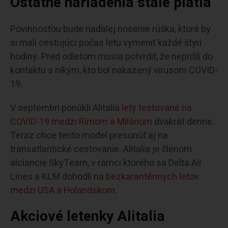
Ostatné nariadenia stále platia
Povinnosťou bude naďalej nosenie rúška, ktoré by
si mali cestujúci počas letu vymeniť každé štyri
hodiny. Pred odletom musia potvrdiť, že neprišli do
kontaktu s nikým, kto bol nakazený vírusom COVID-
19.
V septembri ponúkli Alitalia
lety testované na
COVID-19 medzi Rímom a Milánom
dvakrát denne.
Teraz chce tento model presunúť aj na
transatlantické cestovanie. Alitalia je členom
alciancie SkyTeam, v rámci ktorého sa Delta Air
Lines a KLM dohodli na
bezkaranténnych letov
medzi USA a Holandskom
.
Akciové letenky Alitalia