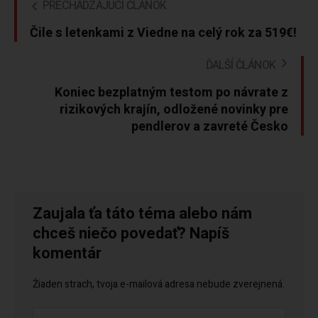
PRECHÁDZAJÚCI ČLÁNOK
Čile s letenkami z Viedne na celý rok za 519€!
ĎALŠÍ ČLÁNOK
Koniec bezplatným testom po návrate z
rizikových krajín, odložené novinky pre
pendlerov a zavreté Česko
Zaujala ťa táto téma alebo nám
chceš niečo povedať? Napíš
komentár
Žiaden strach, tvoja e-mailová adresa nebude zverejnená.