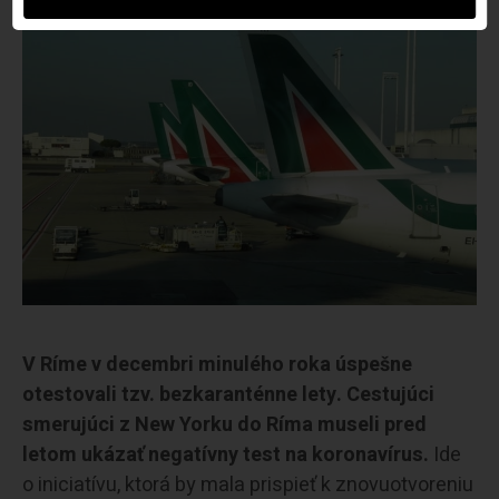
V Ríme v decembri minulého roka úspešne
otestovali tzv. bezkaranténne lety. Cestujúci
smerujúci z New Yorku do Ríma museli pred
letom ukázať negatívny test na koronavírus.
Ide
o iniciatívu, ktorá by mala prispieť k znovuotvoreniu