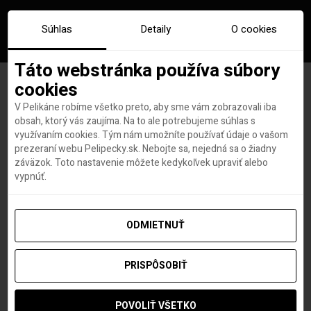
Súhlas
Detaily
O cookies
Táto webstránka používa súbory
cookies
V Pelikáne robíme všetko preto, aby sme vám zobrazovali iba
COVID-FREE lety alebo
obsah, ktorý vás zaujíma. Na to ale potrebujeme súhlas s
využívaním cookies. Tým nám umožníte používať údaje o vašom
bezkaranténne lietanie medzi
prezeraní webu Pelipecky.sk. Nebojte sa, nejedná sa o žiadny
záväzok. Toto nastavenie môžete kedykoľvek upraviť alebo
USA a Európou bude pribúdať
vypnúť.
ODMIETNUŤ
Lovci leteniek a dovoleniek
autor
PRISPÔSOBIŤ
3. FEBRUÁRA 2021
POVOLIŤ VŠETKO