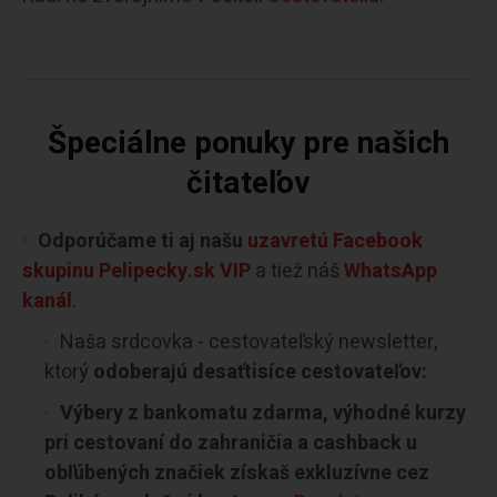
Špeciálne ponuky pre našich
čitateľov
Odporúčame ti aj našu
uzavretú Facebook
skupinu Pelipecky.sk VIP
a tiež náš
WhatsApp
kanál
.
Naša srdcovka - cestovateľský newsletter,
ktorý
odoberajú desaťtisíce cestovateľov:
Výbery z bankomatu zdarma, výhodné kurzy
pri cestovaní do zahraničia a cashback u
obľúbených značiek získaš exkluzívne cez