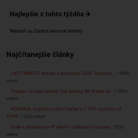
Najlepšie z tohto týždňa ✈️
Najčítanejšie články
LAST MINUTE letenky a dovolenky 2026: Santorini,…
1 806x
videní
Thajsko za málo peňazí: kúp letenky Air Arabia na…
1 083x
videní
NOVINKA: tropický ostrov Hainan s 5 TOP rezortmi od
1099€
1 025x videní
Krabi s letenkami a 4* vilami v obklopení tropickej…
922x
videní