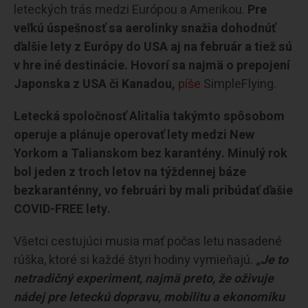
leteckých trás medzi Európou a Amerikou.
Pre
veľkú úspešnosť sa aerolinky snažia dohodnúť
ďalšie lety z Európy do USA aj na február a tiež sú
v hre iné destinácie. Hovorí sa najmä o prepojení
Japonska z USA či Kanadou,
píše
SimpleFlying.
Letecká spoločnosť Alitalia takýmto spôsobom
operuje a plánuje operovať lety medzi New
Yorkom a Talianskom bez karantény. Minulý rok
bol jeden z troch letov na týždennej báze
bezkaranténny, vo februári by mali pribúdať ďašie
COVID-FREE lety.
Všetci cestujúci musia mať počas letu nasadené
rúška, ktoré si každé štyri hodiny vymieňajú.
„Je to
netradičný experiment, najmä preto, že oživuje
nádej pre leteckú dopravu, mobilitu a ekonomiku