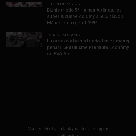
1. DECEMBRA 2025
Biznis trieda 5* Hainan Airlines: leť
super luxusne do Číny s 50% zľavou.
Máme letenky za 1 199€!
12. NOVEMBRA 2025
Luxus ako v biznis triede, len za menej
peňazí. Skúsili sme Premium Economy
od EVA Air
.
Všetky letenky a články nájdeš aj v appke
Pelipecky: