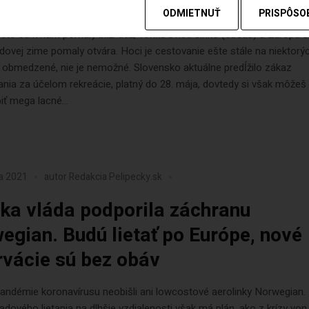
ODMIETNUŤ
PRISPÔSO
, leto sa k nám pomaly blíži tiež, vonku svieti slnko (občas) a Európa 
idovej zime pomaly otvára. Hoci je cestovanie ešte stále na niektorý
 obmedzené, nie je nemožné. Slovensko aktuálne predĺžilo zákaz
nia za účelom rekreácie, platný do 28. mája, dovtedy si však môžeš 
iť mega lacné...
ra 2021
autor
Redakcia Pelipecky.sk
ka vláda podporila záchranu
egian. Budú lietať po Európe, nové
rvácie sú bez obáv
andémie koronavírusu neobišli ani lowcostové aerolinky Norwegian
adového lietania na dlhšie vzdialenosti však má plán, ako z krízy von