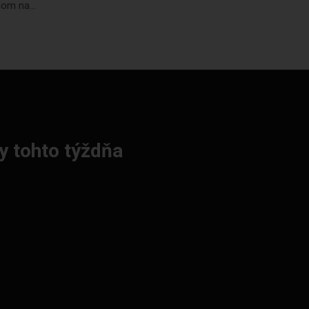
om na...
y tohto týždňa