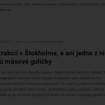
dokonca možno ešte staršie európske reštaurácie, o ktorých som číta
eží na...
ra 2021
autor
Lovci leteniek a dovoleniek
trakcií v Štokholme, a ani jedna z n
sú mäsové guličky
 sa často prezýva Benátky severu. Jednoznačne môžeme vyhlásiť, ž
najkrajších hlavných miest Európy, a základom jeho príťažlivosti je
ca panoráma 53 ostrovov prepojených 53 mostmi, príjemné podneb
u prúdu, pôvabné staré mesto, architektúra, parky a múzeá. Dobrou
édsko je na zozname bezpečných krajín v kontexte súčasnej pandémi