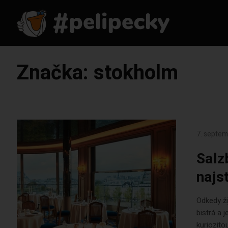
Značka:
stokholm
7. septe
Salz
najs
Odkedy ži
bistrá a 
kuriozito