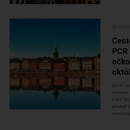
23. sept
Cest
PCR 
očko
októ
Do 31. ok
výsledok
starší ak
preukaz E
nevzťahuj