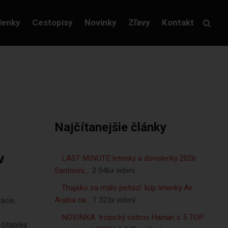
lenky
Cestopisy
Novinky
Zľavy
Kontakt
Najčítanejšie články
v
LAST MINUTE letenky a dovolenky 2026:
Santorini,…
2 046x videní
Thajsko za málo peňazí: kúp letenky Air
Arabia na…
1 323x videní
ácie,
NOVINKA: tropický ostrov Hainan s 5 TOP
čitatelia