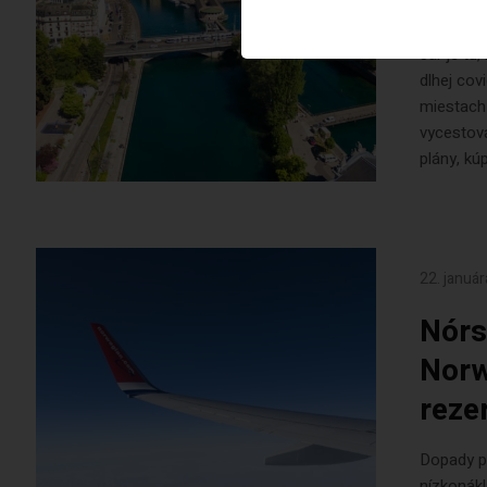
29€
Jar je tu
dlhej cov
miestach
vycestova
plány, kúp
22. januá
Nórs
Norw
reze
Dopady p
nízkonákl