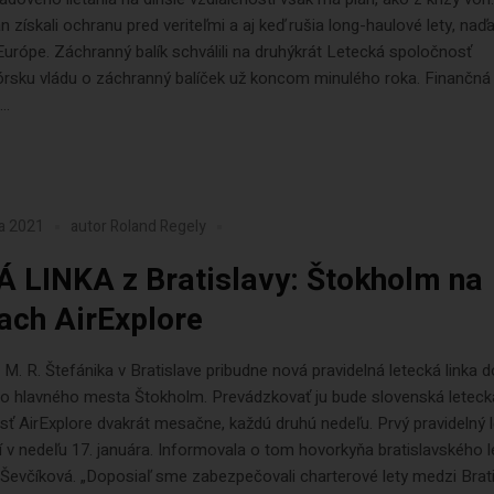
 získali ochranu pred veriteľmi a aj keď rušia long-haulové lety, naďa
 Európe. Záchranný balík schválili na druhýkrát Letecká spoločnosť
nórsku vládu o záchranný balíček už koncom minulého roka. Finančn
..
ra 2021
autor
Roland Regely
 LINKA z Bratislavy: Štokholm na
lach AirExplore
 M. R. Štefánika v Bratislave pribudne nová pravidelná letecká linka d
o hlavného mesta Štokholm. Prevádzkovať ju bude slovenská leteck
ť AirExplore dvakrát mesačne, každú druhú nedeľu. Prvý pravidelný l
 v nedeľu 17. januára. Informovala o tom hovorkyňa bratislavského l
Ševčíková. „Doposiaľ sme zabezpečovali charterové lety medzi Brat