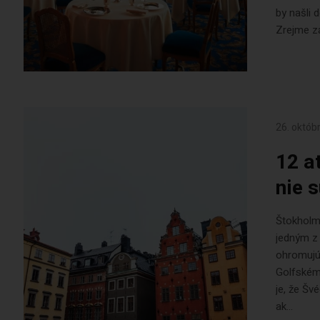
by našli 
Zrejme zál
26. októb
12 a
nie 
Štokholm
jedným z 
ohromujú
Golfském
je, že Šv
ak...