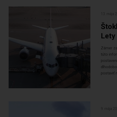
13. mája 
Štok
Lety
Zámer za
túto info
postaven
dlhodobou
postaviť 
9. mája 2