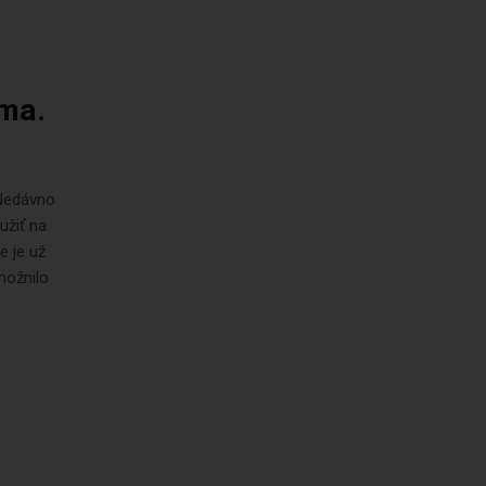
mma.
 Nedávno
užiť na
e je už
možnilo