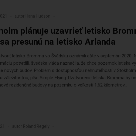
2021
autor
Hana Hudson
holm plánuje uzavrieť letisko Bro
 sa presunú na letisko Arlanda
tvoriť letisko Bromma vo Švédsku oznámili ešte v septembri 2020.
rmáciu potvrdili, švédska vláda naznačila, že chce pozemok letiska vy
ie nových budov. Problém s dostupnosťou nehnuteľností v Štokholm
 záležitosťou, píše Simple Flying. Uzatvorenie letiska Bromma by u
nové rezidenčné budovy na pozemku o veľkosti 1,62 kilometrov...
021
autor
Roland Regely