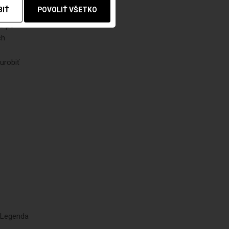
BIŤ
POVOLIŤ VŠETKO
sa po
ch
urobiť
. Legenda
.