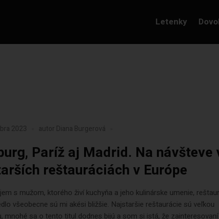
Letenky
Dovo
mbra 2023
autor
Diana Burgerová
burg, Paríž aj Madrid. Na návšteve 
tarších reštauráciách v Európe
jem s mužom, ktorého živí kuchyňa a jeho kulinárske umenie, reštaur
jedlo všeobecne sú mi akési bližšie. Najstaršie reštaurácie sú veľkou
u, mnohé sa o tento titul dodnes bijú a som si istá, že zainteresovaní 