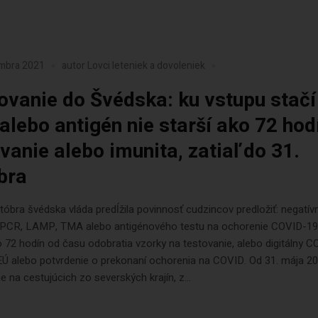
embra 2021
autor
Lovci leteniek a dovoleniek
ovanie do Švédska: ku vstupu stačí
alebo antigén nie starší ako 72 hod
vanie alebo imunita, zatiaľ do 31.
bra
tóbra švédska vláda predĺžila povinnosť cudzincov predložiť: negatív
 PCR, LAMP, TMA alebo antigénového testu na ochorenie COVID-19,
o 72 hodín od času odobratia vzorky na testovanie, alebo digitálny 
Ú alebo potvrdenie o prekonaní ochorenia na COVID. Od 31. mája 20
e na cestujúcich zo severských krajín, z...