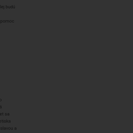
lej budú
á pomoc
o
á
et sa
etiska
islavou a