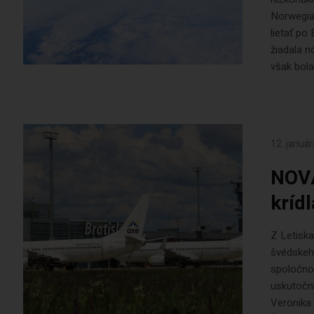
Norwegian
lietať po
žiadala 
však bola.
12. januá
NOVÁ
kríd
Z Letiska
švédskeh
spoločnos
uskutoční
Veronika 