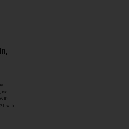
ín,
ny
 nie
COVID
21 sa to