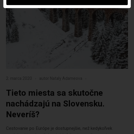
2. marca 2020
autor
Nataly Adameova
Tieto miesta sa skutočne
nachádzajú na Slovensku.
Neveríš?
Cestovanie po Európe je dostupnejšie, než kedykoľvek