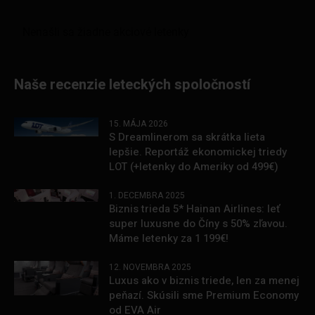
Naše recenzie leteckých spoločností
15. MÁJA 2026
S Dreamlinerom sa skrátka lieta
lepšie. Reportáž ekonomickej triedy
LOT (+letenky do Ameriky od 499€)
1. DECEMBRA 2025
Biznis trieda 5* Hainan Airlines: leť
super luxusne do Číny s 50% zľavou.
Máme letenky za 1 199€!
12. NOVEMBRA 2025
Luxus ako v biznis triede, len za menej
peňazí. Skúsili sme Premium Economy
od EVA Air