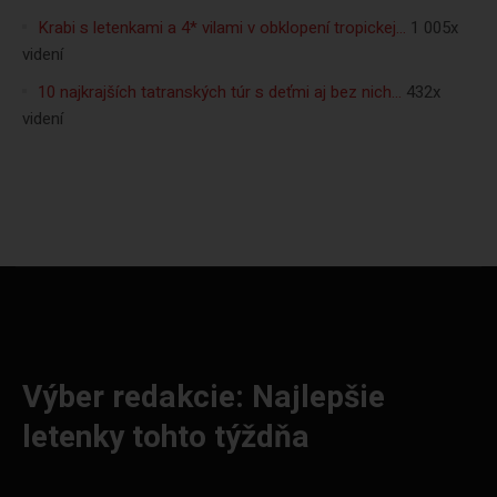
Krabi s letenkami a 4* vilami v obklopení tropickej…
1 005x
videní
10 najkrajších tatranských túr s deťmi aj bez nich…
432x
videní
Výber redakcie: Najlepšie
letenky tohto týždňa