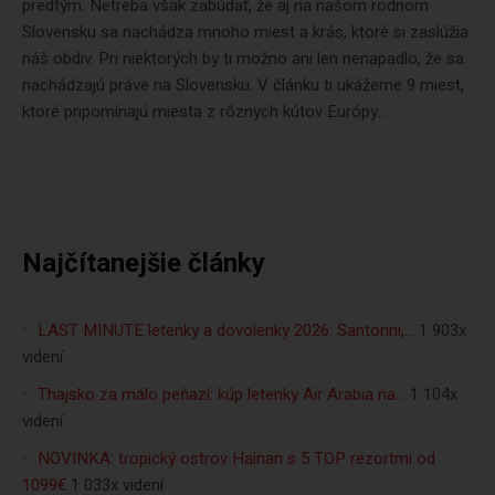
predtým. Netreba však zabúdať, že aj na našom rodnom
Slovensku sa nachádza mnoho miest a krás, ktoré si zaslúžia
náš obdiv. Pri niektorých by ti možno ani len nenapadlo, že sa
nachádzajú práve na Slovensku. V článku ti ukážeme 9 miest,
ktoré pripomínajú miesta z rôznych kútov Európy....
Najčítanejšie články
LAST MINUTE letenky a dovolenky 2026: Santorini,…
1 903x
videní
Thajsko za málo peňazí: kúp letenky Air Arabia na…
1 104x
videní
NOVINKA: tropický ostrov Hainan s 5 TOP rezortmi od
1099€
1 033x videní