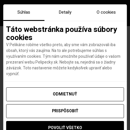
Súhlas
Detaily
O cookies
Táto webstránka používa súbory
cookies
V Pelikáne robíme všetko preto, aby sme vám zobrazovali iba
Značka:
slovenská sahara
obsah, ktorý vás zaujíma. Na to ale potrebujeme súhlas s
využívaním cookies. Tým nám umožníte používať údaje o vašom
prezeraní webu Pelipecky.sk. Nebojte sa, nejedná sa o žiadny
záväzok. Toto nastavenie môžete kedykoľvek upraviť alebo
vypnúť.
ODMIETNUŤ
PRISPÔSOBIŤ
POVOLIŤ VŠETKO