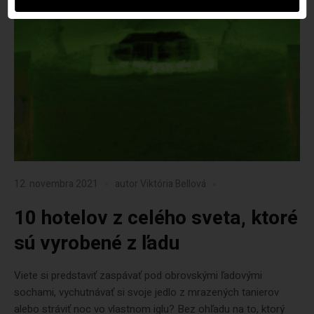
12. novembra 2021
autor
Viktória Bellová
10 hotelov z celého sveta, ktoré
sú vyrobené z ľadu
Viete si predstaviť zaspávať pod obrovskými ľadovými
sochami, vychutnávať si svoje jedlo z mrazených tanierov
alebo stráviť noc vo vlastnom iglu? Bez ohľadu na to, ktorý