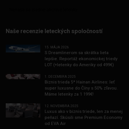
Naše recenzie leteckých spoločností
15. MÁJA 2026
S Dreamlinerom sa skrátka lieta
lepšie. Reportáž ekonomickej triedy
LOT (+letenky do Ameriky od 499€)
1. DECEMBRA 2025
Biznis trieda 5* Hainan Airlines: leť
super luxusne do Číny s 50% zľavou.
Máme letenky za 1 199€!
12. NOVEMBRA 2025
Luxus ako v biznis triede, len za menej
peňazí. Skúsili sme Premium Economy
od EVA Air