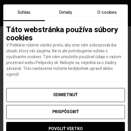
Súhlas
Detaily
O cookies
Táto webstránka používa súbory
cookies
V Pelikáne robíme všetko preto, aby sme vám zobrazovali iba
Značka:
skandinavia hotely
obsah, ktorý vás zaujíma. Na to ale potrebujeme súhlas s
využívaním cookies. Tým nám umožníte používať údaje o vašom
prezeraní webu Pelipecky.sk. Nebojte sa, nejedná sa o žiadny
záväzok. Toto nastavenie môžete kedykoľvek upraviť alebo
vypnúť.
ODMIETNUŤ
PRISPÔSOBIŤ
POVOLIŤ VŠETKO