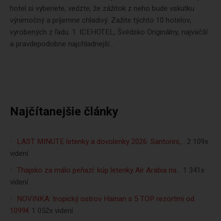
hotel si vyberiete, vedzte, že zážitok z neho bude vskutku
výnimočný a príjemne chladivý. Zažite týchto 10 hotelov,
vyrobených z ľadu. 1. ICEHOTEL, Švédsko Originálny, najväčší
a pravdepodobne najchladnejší...
Najčítanejšie články
LAST MINUTE letenky a dovolenky 2026: Santorini,…
2 109x
videní
Thajsko za málo peňazí: kúp letenky Air Arabia na…
1 341x
videní
NOVINKA: tropický ostrov Hainan s 5 TOP rezortmi od
1099€
1 052x videní