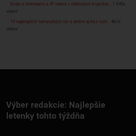
Krabi s letenkami a 4* vilami v obklopení tropickej…
1 040x
videní
10 najkrajších tatranských túr s deťmi aj bez nich…
461x
videní
Výber redakcie: Najlepšie
letenky tohto týždňa