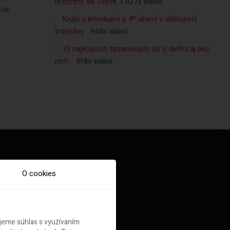
rezortmi od 1099€
1 027x videní
tne
Krabi s letenkami a 4* vilami v obklopení
tropickej…
944x videní
10 najkrajších tatranských túr s deťmi aj bez
nich…
418x videní
O cookies
ujeme súhlas s využívaním