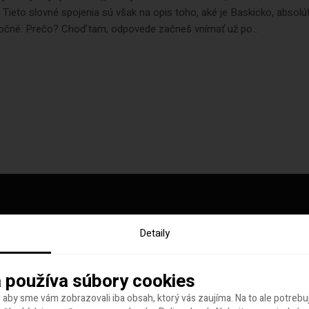
“. Tieto slovné spojenia sú však na opis toho, aké je Baskicko, absolú
očné. Prečo? Choď tam, odpovede začneš vnímať už po...
Detaily
y tohto týždňa
 používa súbory cookies
 aby sme vám zobrazovali iba obsah, ktorý vás zaujíma. Na to ale potreb