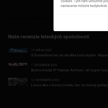
cookies. Tým nám umožníte použ
nastavenie môžete kedykoľvek u
Naše recenzie leteckých spoločností
15. MÁJA 2026
S Dreamlinerom sa skrátka lieta lepšie. Repo
1. DECEMBRA 2025
Biznis trieda 5* Hainan Airlines: leť super l
12. NOVEMBRA 2025
Luxus ako v biznis triede, len za menej peňa