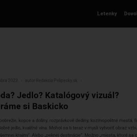
Letenky
Dovo
mbra 2023
autor
Redakcia Pelipecky.sk
oda? Jedlo? Katalógový vizuál?
ráme si Baskicko
pobrežie, kopce a doliny, rozprávkové dediny, kozmopolitné mestá, f
 dobré jedlo, kvalitné vína. Mohol sa ti teraz v mysli vytvoriť obraz vzb
íjemnej krajiny“. Alebo „peknej destinácie“. Možno „miesta, ktoré sa o