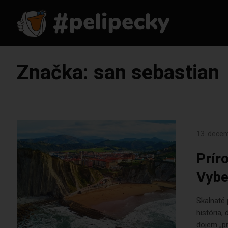
Značka:
san sebastian
13. dece
Prír
Vybe
Skalnaté 
história,
dojem „pr