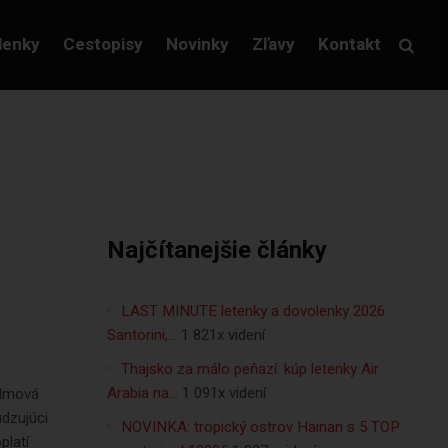
lenky
Cestopisy
Novinky
Zľavy
Kontakt
Najčítanejšie články
LAST MINUTE letenky a dovolenky 2026:
Santorini,…
1 821x videní
Thajsko za málo peňazí: kúp letenky Air
Arabia na…
1 091x videní
ilmová
udzujúci
NOVINKA: tropický ostrov Hainan s 5 TOP
platí