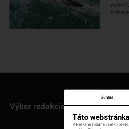
navštíviť
nedostat
Súhlas
Výber redakcie: Najlepšie letenk
Táto webstránka
V Pelikáne robíme všetko preto,