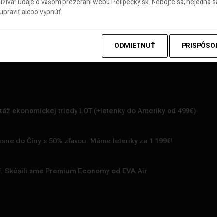
ívať údaje o vašom prezeraní webu Pelipecky.sk. Nebojte sa, nejedná sa
praviť alebo vypnúť.
ODMIETNUŤ
PRISPÔSO
rtáž ekonomickej triedy LOT (+letenky do Ameriky od 499€)
uxusne do Číny s 50% zľavou. Máme letenky za 1 199€!
zí. Skúsili sme Premium Economy od EVA Air