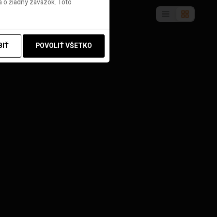
 o žiadny záväzok. Toto
BIŤ
POVOLIŤ VŠETKO