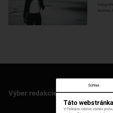
fotograf
dvornou 
Súhlas
Výber redakcie: Najlepšie letenk
Táto webstránka
V Pelikáne robíme všetko preto,