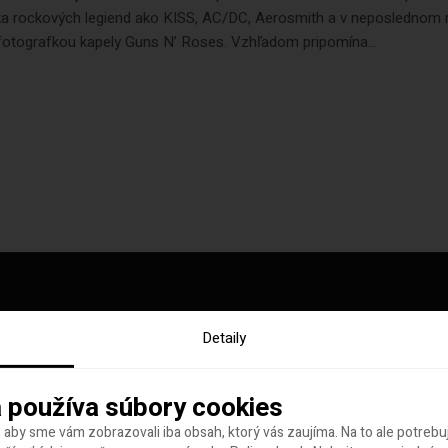
ka rockových legiend ako KISS, AC/DC, Aerosmith a v neposlednom r
fotografkou kapely Guns N’ Roses. Vzhľadom pripomína...
Detaily
y tohto týždňa
 používa súbory cookies
 aby sme vám zobrazovali iba obsah, ktorý vás zaujíma. Na to ale potreb