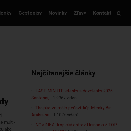
lenky
Cestopisy
Novinky
Zľavy
Kontakt
Najčítanejšie články
LAST MINUTE letenky a dovolenky 2026:
Santorini,…
1 936x videní
zdy
Thajsko za málo peňazí: kúp letenky Air
Arabia na…
1 107x videní
mi
e multi-
NOVINKA: tropický ostrov Hainan s 5 TOP
cu ako