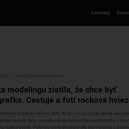
Letenky
Dovo
 2020
autor
Daniela Moncmanová
a modelingu zistila, že chce byť
grafka. Cestuje a fotí rockové hvie
Benzová je jedným slovom živel. Ak by som ju chcela opísať viacerý
ybrala by som tieto: modelka, Dj-ka, fotografka, cestovateľka a hlavn
ná ľudská bytosť. Polovicu sveta precestovala ako modelka a polovi