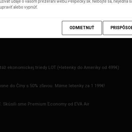
ívať údaje o vašom prezeraní webu Pelipecky.sk. Nebojte sa, nejedná sa
praviť alebo vypnúť.
ODMIETNUŤ
PRISPÔSO
rtáž ekonomickej triedy LOT (+letenky do Ameriky od 499€)
uxusne do Číny s 50% zľavou. Máme letenky za 1 199€!
zí. Skúsili sme Premium Economy od EVA Air