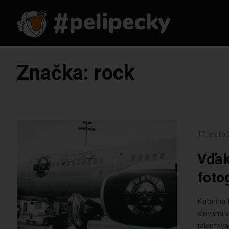
Značka:
rock
17. apríla
Vďak
foto
Katarína 
slovami v
talentova