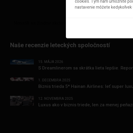
cookies. Tým nám umožníte použ
nastavenie môžete kedykoľvek u
Naše recenzie leteckých spoločností
15. MÁJA 2026
S Dreamlinerom sa skrátka lieta lepšie. Repo
1. DECEMBRA 2025
Biznis trieda 5* Hainan Airlines: leť super l
12. NOVEMBRA 2025
Luxus ako v biznis triede, len za menej peňa