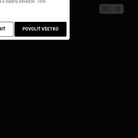
 o žiadny záväzok. Toto
BIŤ
POVOLIŤ VŠETKO