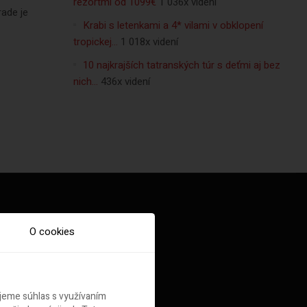
rezortmi od 1099€
1 036x videní
ade je
Krabi s letenkami a 4* vilami v obklopení
tropickej…
1 018x videní
10 najkrajších tatranských túr s deťmi aj bez
nich…
436x videní
O cookies
ujeme súhlas s využívaním