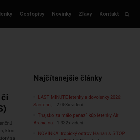
lenky
Cestopisy
Novinky
Zľavy
Kontakt
Najčítanejšie články
 či
LAST MINUTE letenky a dovolenky 2026:
Santorini,…
2 058x videní
S)
Thajsko za málo peňazí: kúp letenky Air
Arabia na…
1 332x videní
nančnú
m, ktorí
NOVINKA: tropický ostrov Hainan s 5 TOP
ktorý sa