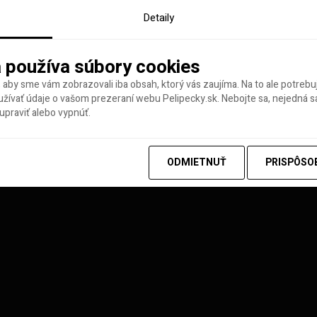
Detaily
 používa súbory cookies
 aby sme vám zobrazovali iba obsah, ktorý vás zaujíma. Na to ale potreb
ívať údaje o vašom prezeraní webu Pelipecky.sk. Nebojte sa, nejedná sa
praviť alebo vypnúť.
y tohto týždňa
ODMIETNUŤ
PRISPÔSO