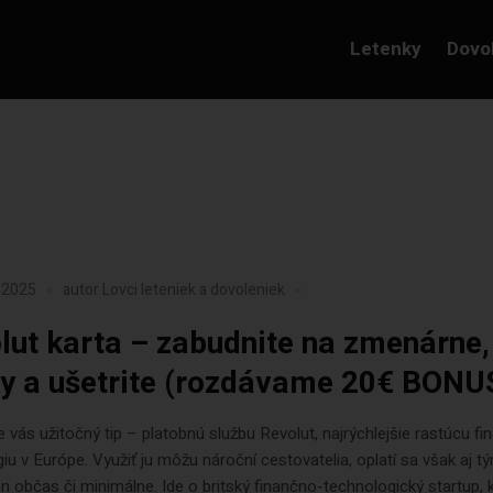
Letenky
Dovo
 2025
autor
Lovci leteniek a dovoleniek
lut karta – zabudnite na zmenárne,
y a ušetrite (rozdávame 20€ BONU
vás užitočný tip – platobnú službu Revolut, najrýchlejšie rastúcu fi
iu v Európe. Využiť ju môžu nároční cestovatelia, oplatí sa však aj tý
en občas či minimálne. Ide o britský finančno-technologický startup, 