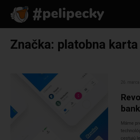
Značka:
platobna karta
26. marca
Revo
bank
Máme pre 
technológ
cestujú l