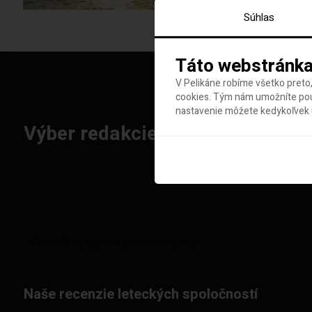
Súhlas
Táto webstránka
V Pelikáne robíme všetko preto,
cookies. Tým nám umožníte použ
nastavenie môžete kedykoľvek u
Výber redakcie: Najlepšie letenk
Naše recenzie leteckých spoločností