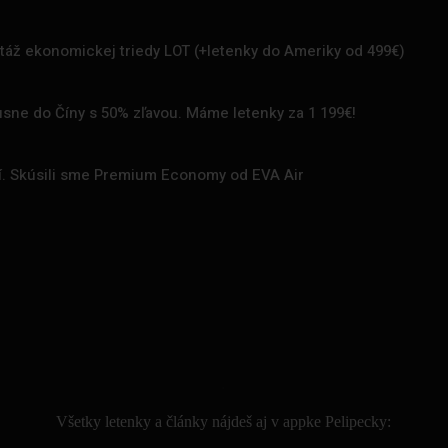
rtáž ekonomickej triedy LOT (+letenky do Ameriky od 499€)
uxusne do Číny s 50% zľavou. Máme letenky za 1 199€!
zí. Skúsili sme Premium Economy od EVA Air
.
Všetky letenky a články nájdeš aj v appke Pelipecky: