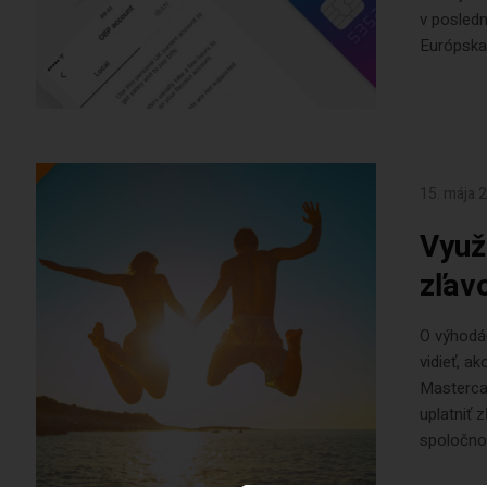
v posledn
Európska 
15. mája 
Využ
zľav
O výhodác
vidieť, a
Mastercar
uplatniť 
spoločnos