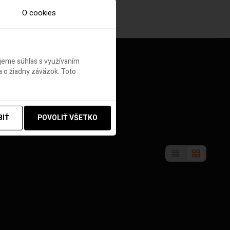
O cookies
ujeme súhlas s využívaním
 o žiadny záväzok. Toto
BIŤ
POVOLIŤ VŠETKO