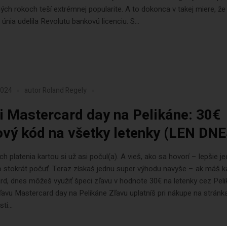
ých rokoch teší extrémnej popularite. A to dokonca v takej miere, že
únia udelila Revolutu bankovú licenciu. S...
2024
autor
Roland Regely
i Mastercard day na Pelikáne: 30€
ový kód na všetky letenky (LEN DNE
h platenia kartou si už asi počul(a). A vieš, ako sa hovorí – lepšie j
ko stokrát počuť. Teraz získaš jednu super výhodu navyše – ak máš k
d, dnes môžeš využiť špeci zľavu v hodnote 30€ na letenky cez Peli
zľavu Mastercard day na Pelikáne Zľavu uplatníš pri nákupe na stránk
ti...