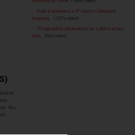
rezortmi od 1099€
1 049x videní
Krabi s letenkami a 4* vilami v obklopení
tropickej…
1 037x videní
10 najkrajších tatranských túr s deťmi aj bez
nich…
455x videní
S)
edenkrát
artu
kán. Ako
ach