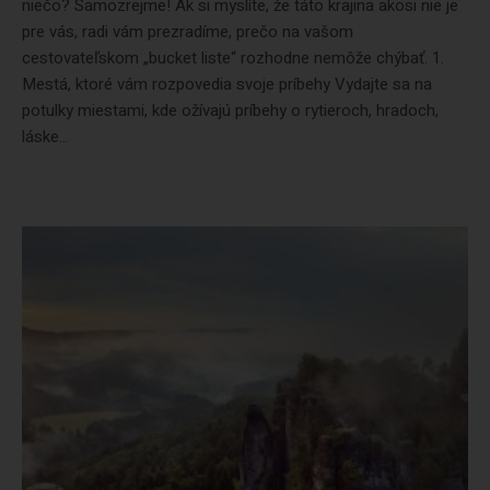
niečo? Samozrejme! Ak si myslíte, že táto krajina akosi nie je
pre vás, radi vám prezradíme, prečo na vašom
cestovateľskom „bucket liste“ rozhodne nemôže chýbať. 1.
Mestá, ktoré vám rozpovedia svoje príbehy Vydajte sa na
potulky miestami, kde ožívajú príbehy o rytieroch, hradoch,
láske...