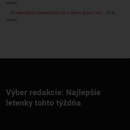
videní
10 najkrajších tatranských túr s deťmi aj bez nich…
414x
videní
Výber redakcie: Najlepšie
letenky tohto týždňa