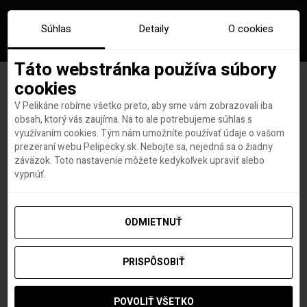
Súhlas
Detaily
O cookies
Táto webstránka používa súbory
cookies
V Pelikáne robíme všetko preto, aby sme vám zobrazovali iba
Značka:
nemecko ubytovanie
obsah, ktorý vás zaujíma. Na to ale potrebujeme súhlas s
využívaním cookies. Tým nám umožníte používať údaje o vašom
prezeraní webu Pelipecky.sk. Nebojte sa, nejedná sa o žiadny
záväzok. Toto nastavenie môžete kedykoľvek upraviť alebo
vypnúť.
ODMIETNUŤ
PRISPÔSOBIŤ
POVOLIŤ VŠETKO