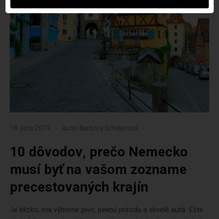
18. júna 2019
autor
Barbora Schillerová
10 dôvodov, prečo Nemecko
musí byť na vašom zozname
precestovaných krajín
Je blízko, má výborné pivo, peknú prírodu a skvelé autá. Ešte