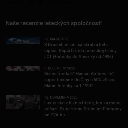
Naše recenzie leteckých spoločností
15. MÁJA 2026
S Dreamlinerom sa skrátka lieta
lepšie. Reportáž ekonomickej triedy
LOT (+letenky do Ameriky od 499€)
1. DECEMBRA 2025
Biznis trieda 5* Hainan Airlines: leť
super luxusne do Číny s 50% zľavou.
Máme letenky za 1 199€!
12. NOVEMBRA 2025
Luxus ako v biznis triede, len za menej
peňazí. Skúsili sme Premium Economy
od EVA Air