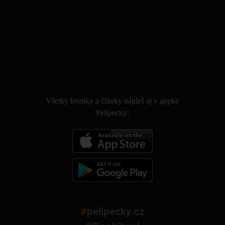
.
Všetky letenky a články nájdeš aj v appke
Pelipecky:
#
pelipecky.cz