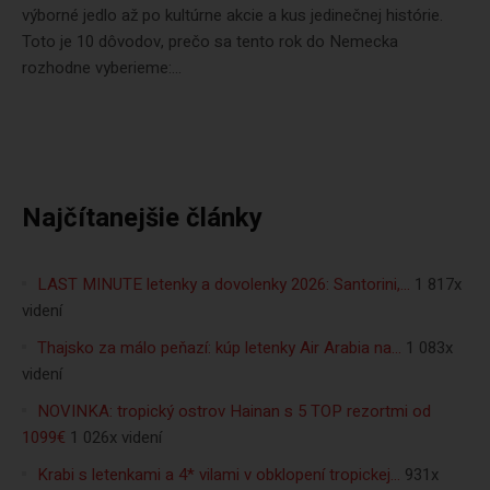
výborné jedlo až po kultúrne akcie a kus jedinečnej histórie.
Toto je 10 dôvodov, prečo sa tento rok do Nemecka
rozhodne vyberieme:...
Najčítanejšie články
LAST MINUTE letenky a dovolenky 2026: Santorini,…
1 817x
videní
Thajsko za málo peňazí: kúp letenky Air Arabia na…
1 083x
videní
NOVINKA: tropický ostrov Hainan s 5 TOP rezortmi od
1099€
1 026x videní
Krabi s letenkami a 4* vilami v obklopení tropickej…
931x