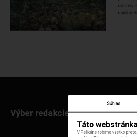
ostrovy –
unikátneh
Súhlas
Výber redakcie: Najlepšie letenk
Táto webstránka
V Pelikáne robíme všetko preto,