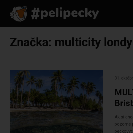
Značka:
multicity lond
31. októb
MULT
Bris
Ak si chc
pozorne 
peckovýc