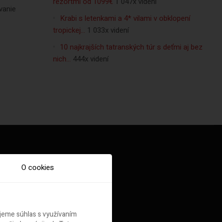
rezortmi od 1099€
1 047x videní
vanie
Krabi s letenkami a 4* vilami v obklopení
tropickej…
1 033x videní
10 najkrajších tatranských túr s deťmi aj bez
nich…
444x videní
O cookies
ujeme súhlas s využívaním