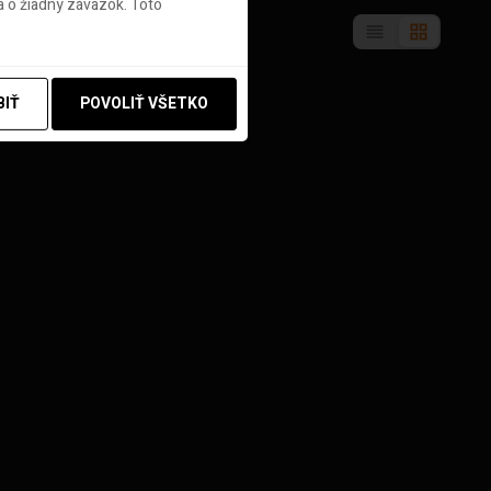
 o žiadny záväzok. Toto
BIŤ
POVOLIŤ VŠETKO