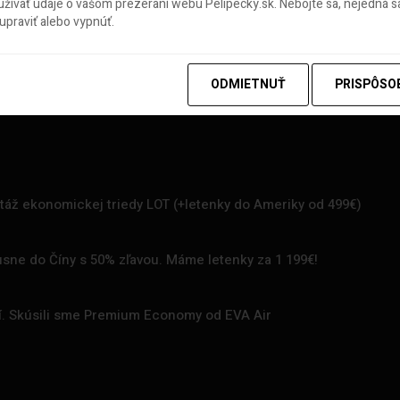
ívať údaje o vašom prezeraní webu Pelipecky.sk. Nebojte sa, nejedná sa
praviť alebo vypnúť.
ODMIETNUŤ
PRISPÔSO
rtáž ekonomickej triedy LOT (+letenky do Ameriky od 499€)
uxusne do Číny s 50% zľavou. Máme letenky za 1 199€!
zí. Skúsili sme Premium Economy od EVA Air