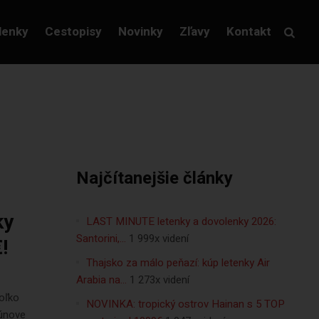
lenky
Cestopisy
Novinky
Zľavy
Kontakt
Najčítanejšie články
ky
LAST MINUTE letenky a dovolenky 2026:
Santorini,…
1 999x videní
!
Thajsko za málo peňazí: kúp letenky Air
Arabia na…
1 273x videní
oľko
NOVINKA: tropický ostrov Hainan s 5 TOP
múnove