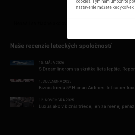
cookies. Tým nám umožníte použ
nastavenie môžete kedykoľvek u
Naše recenzie leteckých spoločností
15. MÁJA 2026
S Dreamlinerom sa skrátka lieta lepšie. Repo
1. DECEMBRA 2025
Biznis trieda 5* Hainan Airlines: leť super l
12. NOVEMBRA 2025
Luxus ako v biznis triede, len za menej peňa