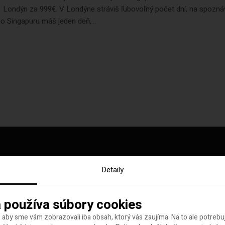
 Londýn za 999€. V Londýne stráviš ľubovoľný počet dní, na spozná
o Singapuru máš jeden deň,...
Detaily
y tohto týždňa
 používa súbory cookies
 aby sme vám zobrazovali iba obsah, ktorý vás zaujíma. Na to ale potreb