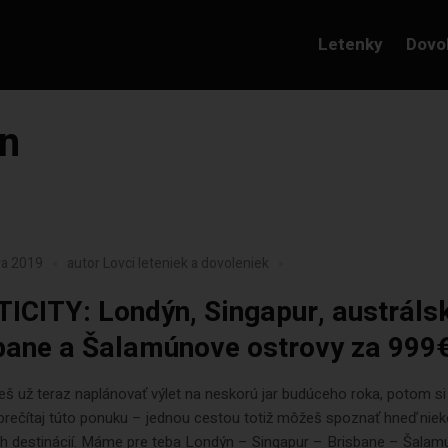
Letenky
Dovo
yn
ra 2019
autor
Lovci leteniek a dovoleniek
ICITY: Londýn, Singapur, austráls
bane a Šalamúnove ostrovy za 999€
eš už teraz naplánovať výlet na neskorú jar budúceho roka, potom si
prečítaj túto ponuku – jednou cestou totiž môžeš spoznať hneď niek
h destinácií. Máme pre teba Londýn – Singapur – Brisbane – Šala