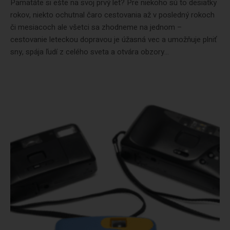
Pamätáte si ešte na svoj prvý let? Pre niekoho sú to desiatky
rokov, niekto ochutnal čaro cestovania až v posledný rokoch
či mesiacoch ale všetci sa zhodneme na jednom –
cestovanie leteckou dopravou je úžasná vec a umožňuje plniť
sny, spája ľudí z celého sveta a otvára obzory...