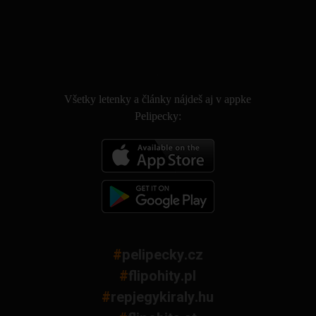
.
Všetky letenky a články nájdeš aj v appke
Pelipecky:
#
pelipecky.cz
#
flipohity.pl
#
repjegykiraly.hu