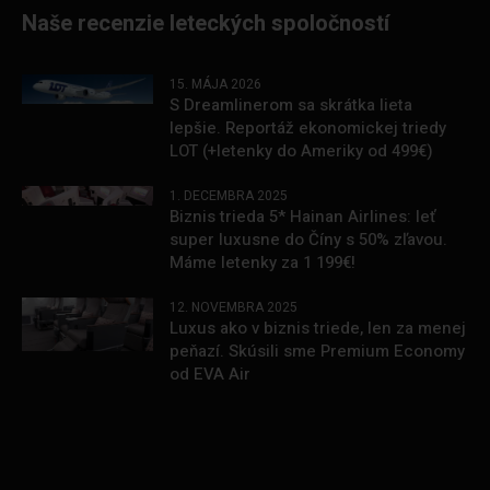
Naše recenzie leteckých spoločností
15. MÁJA 2026
S Dreamlinerom sa skrátka lieta
lepšie. Reportáž ekonomickej triedy
LOT (+letenky do Ameriky od 499€)
1. DECEMBRA 2025
Biznis trieda 5* Hainan Airlines: leť
super luxusne do Číny s 50% zľavou.
Máme letenky za 1 199€!
12. NOVEMBRA 2025
Luxus ako v biznis triede, len za menej
peňazí. Skúsili sme Premium Economy
od EVA Air