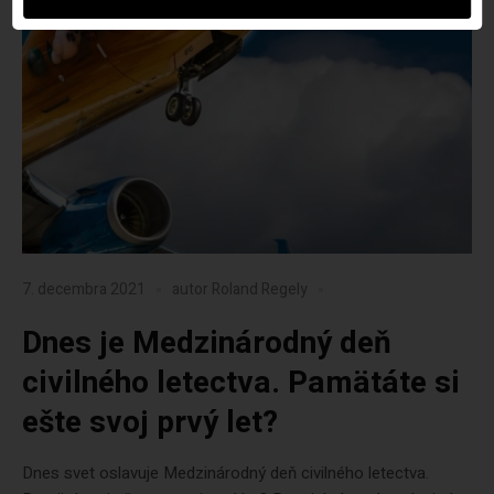
7. decembra 2021
autor
Roland Regely
Dnes je Medzinárodný deň
civilného letectva. Pamätáte si
ešte svoj prvý let?
Dnes svet oslavuje Medzinárodný deň civilného letectva.