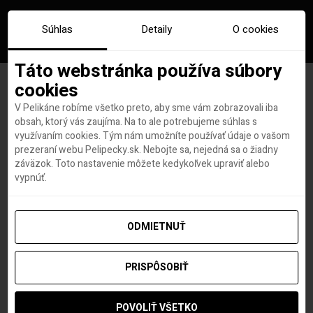
Súhlas
Detaily
O cookies
Táto webstránka používa súbory
cookies
V Pelikáne robíme všetko preto, aby sme vám zobrazovali iba
Značka:
lietanie v minulosti
obsah, ktorý vás zaujíma. Na to ale potrebujeme súhlas s
využívaním cookies. Tým nám umožníte používať údaje o vašom
prezeraní webu Pelipecky.sk. Nebojte sa, nejedná sa o žiadny
záväzok. Toto nastavenie môžete kedykoľvek upraviť alebo
vypnúť.
ODMIETNUŤ
PRISPÔSOBIŤ
POVOLIŤ VŠETKO