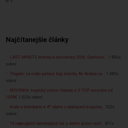
je 9...
Najčítanejšie články
LAST MINUTE letenky a dovolenky 2026: Santorini,…
1 806x
videní
Thajsko za málo peňazí: kúp letenky Air Arabia na…
1 083x
videní
NOVINKA: tropický ostrov Hainan s 5 TOP rezortmi od
1099€
1 025x videní
Krabi s letenkami a 4* vilami v obklopení tropickej…
922x
videní
10 najkrajších tatranských túr s deťmi aj bez nich…
411x