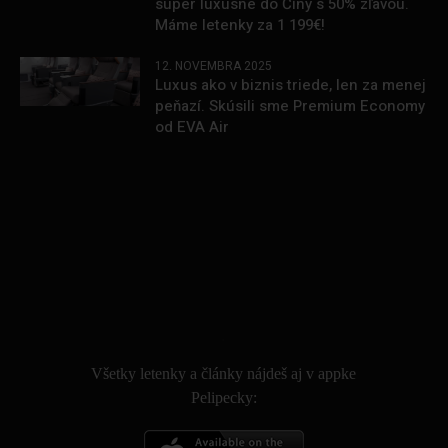
super luxusne do Číny s 50% zľavou.
Máme letenky za 1 199€!
12. NOVEMBRA 2025
Luxus ako v biznis triede, len za menej
peňazí. Skúsili sme Premium Economy
od EVA Air
.
Všetky letenky a články nájdeš aj v appke
Pelipecky: