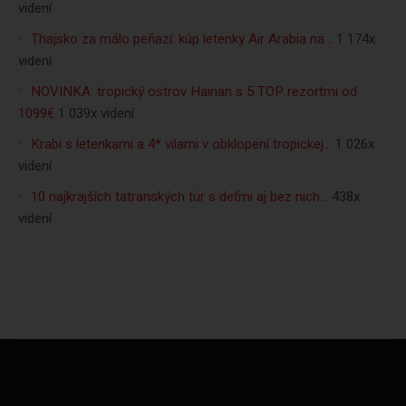
videní
Thajsko za málo peňazí: kúp letenky Air Arabia na…
1 174x
videní
NOVINKA: tropický ostrov Hainan s 5 TOP rezortmi od
1099€
1 039x videní
Krabi s letenkami a 4* vilami v obklopení tropickej…
1 026x
videní
10 najkrajších tatranských túr s deťmi aj bez nich…
438x
videní