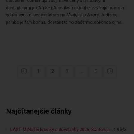
obľúbené. Kombinujú zaujímavé ceny s príťažlivými
destináciami po Afrike i Amerike a aktuálne zažívajú boom aj
vďaka svojim lacným letom na Madeiru a Azory. Jedlo na
palube je fajn bonus, dostanete ho zadarmo dokonca aj na...
1
2
3
…
5
Najčítanejšie články
LAST MINUTE letenky a dovolenky 2026: Santorini,…
1 954x