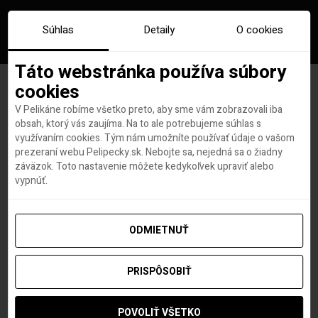
Súhlas
Detaily
O cookies
Táto webstránka používa súbory
cookies
V Pelikáne robíme všetko preto, aby sme vám zobrazovali iba
Značka:
lacne letenky
obsah, ktorý vás zaujíma. Na to ale potrebujeme súhlas s
využívaním cookies. Tým nám umožníte používať údaje o vašom
amerika
prezeraní webu Pelipecky.sk. Nebojte sa, nejedná sa o žiadny
záväzok. Toto nastavenie môžete kedykoľvek upraviť alebo
vypnúť.
ODMIETNUŤ
PRISPÔSOBIŤ
POVOLIŤ VŠETKO