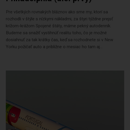
Pre všetkých rovnakých bláznov ako sme my, ktorí sa
rozhodli v štýle s nízkymi nákladmi, za štyri týždne prejsť
krížom-krážom Spojené štáty, máme pekný autodenník.
Budeme sa snažiť vystihnúť realitu toho, čo je možné
dosiahnuť za tak krátky čas, keď sa rozhodnete si v New
Yorku požičať auto a približne o mesiac ho tam aj...