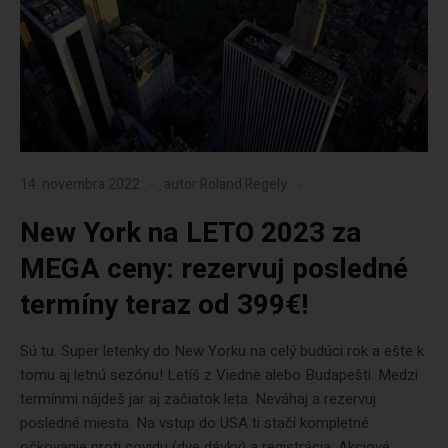
14. novembra 2022
autor
Roland Regely
New York na LETO 2023 za
MEGA ceny: rezervuj posledné
termíny teraz od 399€!
Sú tu. Super letenky do New Yorku na celý budúci rok a ešte k
tomu aj letnú sezónu! Letíš z Viedne alebo Budapešti. Medzi
termínmi nájdeš jar aj začiatok leta. Neváhaj a rezervuj
posledné miesta. Na vstup do USA ti stačí kompletné
očkovanie proti covidu (dve dávky) a registrácia. Akciové