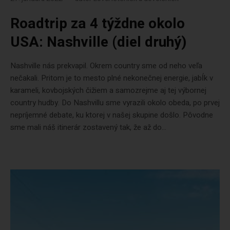
Roadtrip za 4 týždne okolo
USA: Nashville (diel druhý)
Nashville nás prekvapil. Okrem country sme od neho veľa
nečakali. Pritom je to mesto plné nekonečnej energie, jabĺk v
karameli, kovbojských čižiem a samozrejme aj tej výbornej
country hudby. Do Nashvillu sme vyrazili okolo obeda, po prvej
nepríjemné debate, ku ktorej v našej skupine došlo. Pôvodne
sme mali náš itinerár zostavený tak, že až do...