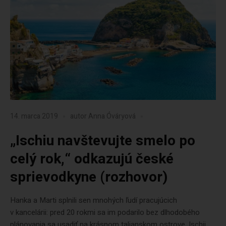
14. marca 2019
autor
Anna Óváryová
„Ischiu navštevujte smelo po
celý rok,“ odkazujú české
sprievodkyne (rozhovor)
Hanka a Marti splnili sen mnohých ľudí pracujúcich
v kancelárii: pred 20 rokmi sa im podarilo bez dlhodobého
plánovania sa usadiť na krásnom talianskom ostrove, Ischii.