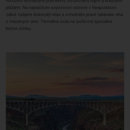
horúcimi termálnymi prameňmi, citrusovými hájmi a krásnymi
plážami. Na najväčšom sopečnom ostrove v Neapolskom
zálive zažijete dokonalý relax a ochutnáte pravé talianske vína
z miestnych viníc. Termálna voda na Ischii má špeciálne
liečivé účinky,...