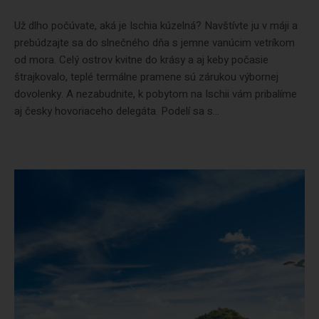
Už dlho počúvate, aká je Ischia kúzelná? Navštívte ju v máji a
prebúdzajte sa do slnečného dňa s jemne vanúcim vetríkom
od mora. Celý ostrov kvitne do krásy a aj keby počasie
štrajkovalo, teplé termálne pramene sú zárukou výbornej
dovolenky. A nezabudnite, k pobytom na Ischii vám pribalíme
aj česky hovoriaceho delegáta. Podelí sa s...