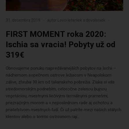
31. decembra 2019
autor
Lovci leteniek a dovoleniek
FIRST MOMENT roka 2020:
Ischia sa vracia! Pobyty už od
319€
Obnovujeme ponuku najpredávanejších pobytov na Ischii –
nádhernom sopečnom ostrove ležiacom v Neapolskom
zálive, zhruba 30 km od talianskeho pobrežia. Získa si vás
stredomorským podnebím, celoročne zelenou bujnou
vegetáciou, miestnymi liečivými termálnymi prameňmi,
priezračným morom a v neposlednom rade aj ochotou a
priateľstvom miestnych ľudí. Či už patríte mezi našich stálych
klientov alebo o tomto ostrovnom raji...