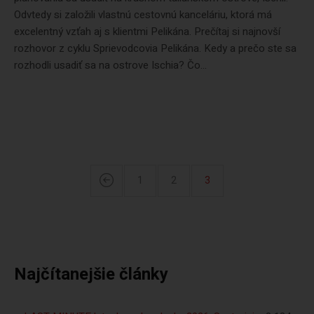
Odvtedy si založili vlastnú cestovnú kanceláriu, ktorá má
excelentný vzťah aj s klientmi Pelikána. Prečítaj si najnovší
rozhovor z cyklu Sprievodcovia Pelikána. Kedy a prečo ste sa
rozhodli usadiť sa na ostrove Ischia? Čo...
1
2
3
Najčítanejšie články