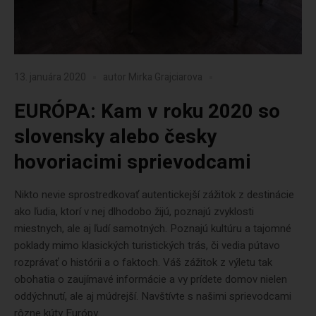
13. januára 2020
autor
Mirka Grajciarova
EURÓPA: Kam v roku 2020 so
slovensky alebo česky
hovoriacimi sprievodcami
Nikto nevie sprostredkovať autentickejší zážitok z destinácie
ako ľudia, ktorí v nej dlhodobo žijú, poznajú zvyklosti
miestnych, ale aj ľudí samotných. Poznajú kultúru a tajomné
poklady mimo klasických turistických trás, či vedia pútavo
rozprávať o histórii a o faktoch. Váš zážitok z výletu tak
obohatia o zaujímavé informácie a vy prídete domov nielen
oddýchnutí, ale aj múdrejší. Navštívte s našimi sprievodcami
rôzne kúty Európy...