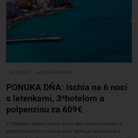
7. júna 2022
autor
Hana Hudson
PONUKA DŇA: Ischia na 6 nocí
s letenkami, 3*hotelom a
polpenziou za 609€
V Taliansku nájdete miesto, ktoré láka turistov miernym a
stálym podnebím v zime aj v lete. Ischia je oáza pokoja s