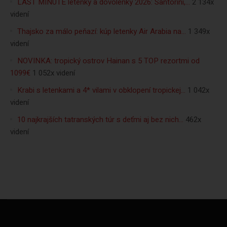
LAST MINUTE letenky a dovolenky 2026: Santorini,…
2 134x
videní
Thajsko za málo peňazí: kúp letenky Air Arabia na…
1 349x
videní
NOVINKA: tropický ostrov Hainan s 5 TOP rezortmi od
1099€
1 052x videní
Krabi s letenkami a 4* vilami v obklopení tropickej…
1 042x
videní
10 najkrajších tatranských túr s deťmi aj bez nich…
462x
videní