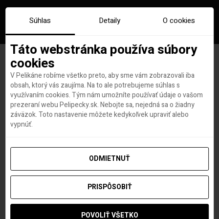
Súhlas
Detaily
O cookies
Táto webstránka používa súbory
cookies
V Pelikáne robíme všetko preto, aby sme vám zobrazovali iba
Značka:
ischia
obsah, ktorý vás zaujíma. Na to ale potrebujeme súhlas s
využívaním cookies. Tým nám umožníte používať údaje o vašom
prezeraní webu Pelipecky.sk. Nebojte sa, nejedná sa o žiadny
záväzok. Toto nastavenie môžete kedykoľvek upraviť alebo
vypnúť.
ODMIETNUŤ
PRISPÔSOBIŤ
POVOLIŤ VŠETKO