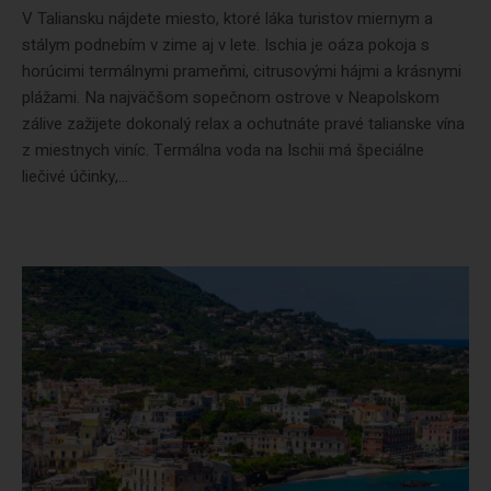
V Taliansku nájdete miesto, ktoré láka turistov miernym a
stálym podnebím v zime aj v lete. Ischia je oáza pokoja s
horúcimi termálnymi prameňmi, citrusovými hájmi a krásnymi
plážami. Na najväčšom sopečnom ostrove v Neapolskom
zálive zažijete dokonalý relax a ochutnáte pravé talianske vína
z miestnych viníc. Termálna voda na Ischii má špeciálne
liečivé účinky,...