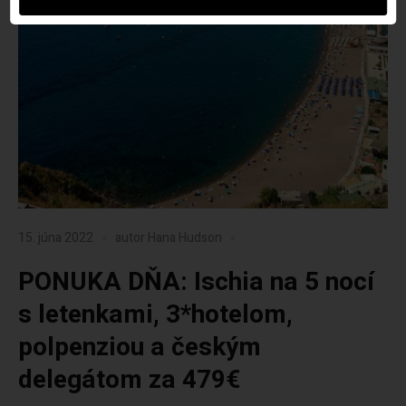
15. júna 2022
autor
Hana Hudson
PONUKA DŇA: Ischia na 5 nocí
s letenkami, 3*hotelom,
polpenziou a českým
delegátom za 479€