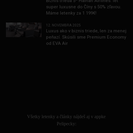
Biznis trieda 5* Hainan Airlines: leť
super luxusne do Číny s 50% zľavou.
Máme letenky za 1 199€!
12. NOVEMBRA 2025
Luxus ako v biznis triede, len za menej
peňazí. Skúsili sme Premium Economy
od EVA Air
.
Všetky letenky a články nájdeš aj v appke
Pelipecky: