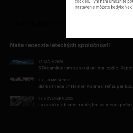
cookies. Tým nám umožníte použ
nastavenie môžete kedykoľvek u
Naše recenzie leteckých spoločností
15. MÁJA 2026
S Dreamlinerom sa skrátka lieta lepšie. Repo
1. DECEMBRA 2025
Biznis trieda 5* Hainan Airlines: leť super l
12. NOVEMBRA 2025
Luxus ako v biznis triede, len za menej peňa