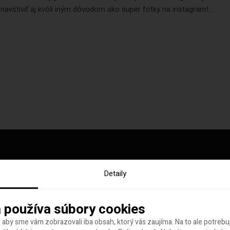
í navštíviť aj kvôli iným dôvodom ako super fotky na instagram!...
Detaily
y tohto týždňa
 používa súbory cookies
 aby sme vám zobrazovali iba obsah, ktorý vás zaujíma. Na to ale potreb