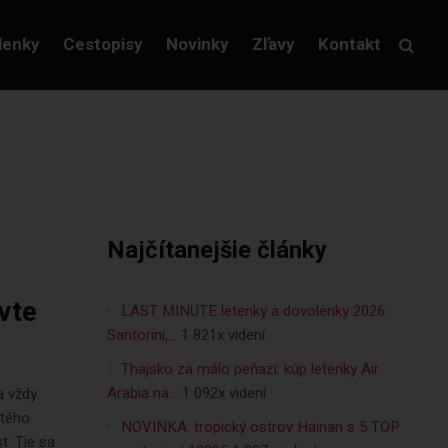
lenky
Cestopisy
Novinky
Zľavy
Kontakt
Najčítanejšie články
vte
LAST MINUTE letenky a dovolenky 2026:
Santorini,…
1 821x videní
Thajsko za málo peňazí: kúp letenky Air
Arabia na…
1 092x videní
a vždy
atého
NOVINKA: tropický ostrov Hainan s 5 TOP
t. Tie sa