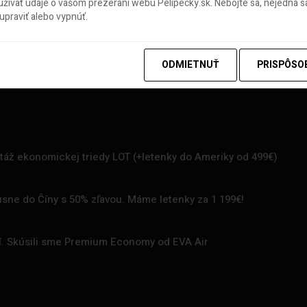
ívať údaje o vašom prezeraní webu Pelipecky.sk. Nebojte sa, nejedná sa
praviť alebo vypnúť.
ODMIETNUŤ
PRISPÔSO
rtáž ekonomickej triedy LOT (+letenky do Ameriky od 499€)
uxusne do Číny s 50% zľavou. Máme letenky za 1 199€!
zí. Skúsili sme Premium Economy od EVA Air