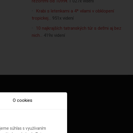
rezortmi od 1099€
1 027x videní
Krabi s letenkami a 4* vilami v obklopení
tropickej…
951x videní
10 najkrajších tatranských túr s deťmi aj bez
nich…
419x videní
O cookies
ujeme súhlas s využívaním