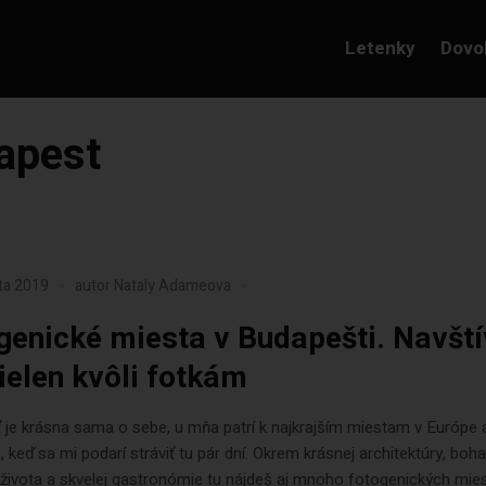
Letenky
Dovo
apest
ta 2019
autor
Nataly Adameova
genické miesta v Budapešti. Navští
nielen kvôli fotkám
je krásna sama o sebe, u mňa patrí k najkrajším miestam v Európe 
 keď sa mi podarí stráviť tu pár dní. Okrem krásnej architektúry, boh
ivota a skvelej gastronómie tu nájdeš aj mnoho fotogenických mies