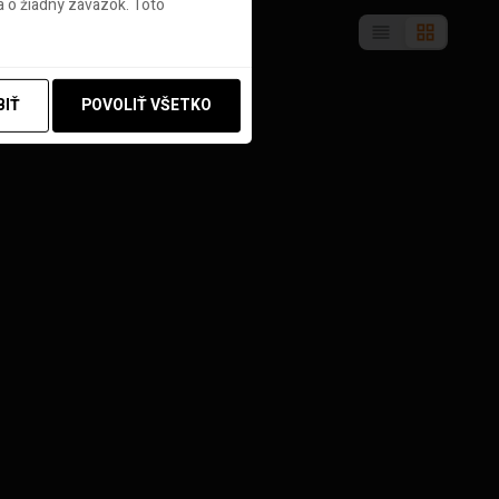
 o žiadny záväzok. Toto
BIŤ
POVOLIŤ VŠETKO