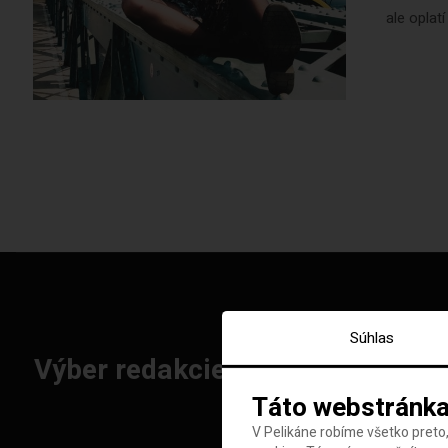
ale oplat
Súhlas
Výber redakcie: Najlepšie letenk
Táto webstránka
V Pelikáne robíme všetko preto,