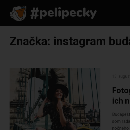
Značka:
instagram bud
13. augus
Foto
ich 
Budapešť 
som rada,
nočného ž