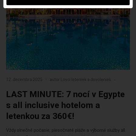
12. decembra 2025
autor
Lovci leteniek a dovoleniek
LAST MINUTE: 7 nocí v Egypte
s all inclusive hotelom a
letenkou za 360€!
Vždy slnečné počasie, piesočnaté pláže a výborné služby all