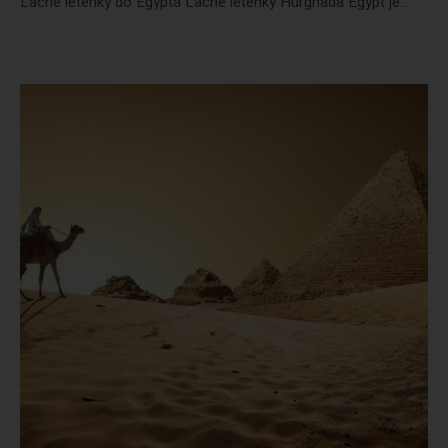
Lacné letenky do Egypta Lacné letenky Hurghada Egypt je...