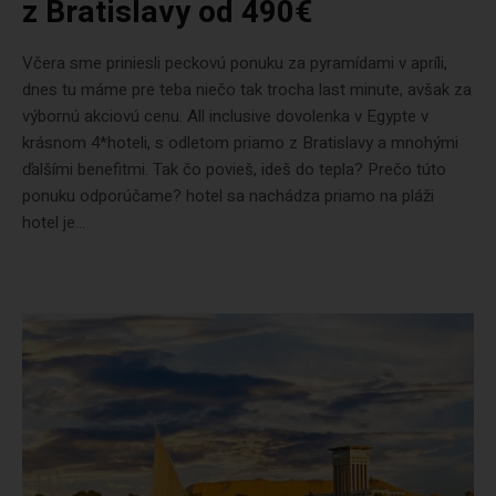
z Bratislavy od 490€
Včera sme priniesli peckovú ponuku za pyramídami v apríli,
dnes tu máme pre teba niečo tak trocha last minute, avšak za
výbornú akciovú cenu. All inclusive dovolenka v Egypte v
krásnom 4*hoteli, s odletom priamo z Bratislavy a mnohými
ďalšími benefitmi. Tak čo povieš, ideš do tepla? Prečo túto
ponuku odporúčame? hotel sa nachádza priamo na pláži
hotel je...