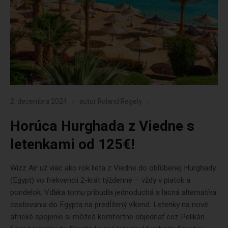
2. decembra 2024
autor
Roland Regely
Horúca Hurghada z Viedne s
letenkami od 125€!
Wizz Air už viac ako rok lieta z Viedne do obľúbenej Hurghady
(Egypt) vo frekvencii 2-krát týždenne – vždy v piatok a
pondelok. Vďaka tomu pribudla jednoduchá a lacná alternatíva
cestovania do Egypta na predĺžený víkend. Letenky na nové
africké spojenie si môžeš komfortne objednať cez Pelikán.