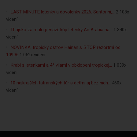
LAST MINUTE letenky a dovolenky 2026: Santorini,…
2 108x
videní
Thajsko za málo peňazí: kúp letenky Air Arabia na…
1 340x
videní
NOVINKA: tropický ostrov Hainan s 5 TOP rezortmi od
1099€
1 052x videní
Krabi s letenkami a 4* vilami v obklopení tropickej…
1 039x
videní
10 najkrajších tatranských túr s deťmi aj bez nich…
460x
videní