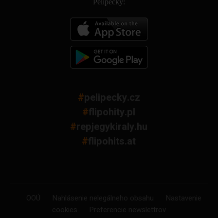
Pelipecky:
#
pelipecky.cz
#
flipohity.pl
#
repjegykiraly.hu
#
flipohits.at
OOÚ
Nahlásenie nelegálneho obsahu
Nastavenie
cookies
Preferencie newslettrov