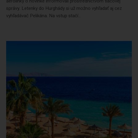
aerolinky o novinke informovali prostredníctvom tlačovej
správy. Letenky do Hurghády si už možno vyhľadať aj cez
vyhľadávač Pelikána. Na vstup stačí...