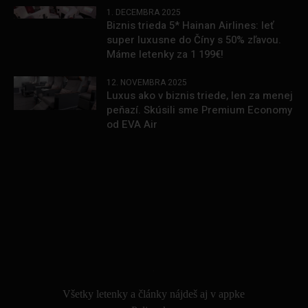
1. DECEMBRA 2025
Biznis trieda 5* Hainan Airlines: leť
super luxusne do Číny s 50% zľavou.
Máme letenky za 1 199€!
12. NOVEMBRA 2025
Luxus ako v biznis triede, len za menej
peňazí. Skúsili sme Premium Economy
od EVA Air
.
Všetky letenky a články nájdeš aj v appke