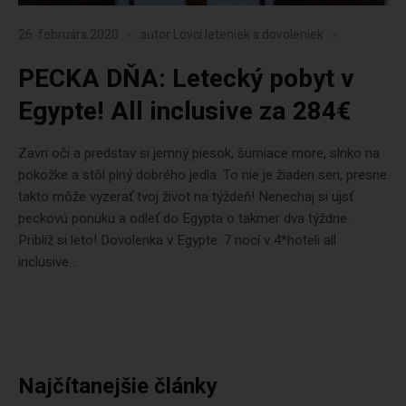
26. februára 2020
autor
Lovci leteniek a dovoleniek
PECKA DŇA: Letecký pobyt v
Egypte! All inclusive za 284€
Zavri oči a predstav si jemný piesok, šumiace more, slnko na
pokožke a stôl plný dobrého jedla. To nie je žiaden sen, presne
takto môže vyzerať tvoj život na týždeň! Nenechaj si ujsť
peckovú ponuku a odleť do Egypta o takmer dva týždne.
Priblíž si leto! Dovolenka v Egypte: 7 nocí v 4*hoteli all
inclusive...
Najčítanejšie články