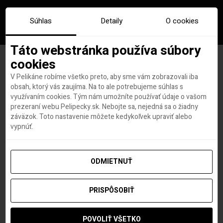
Súhlas
Detaily
O cookies
Táto webstránka používa súbory
cookies
V Pelikáne robíme všetko preto, aby sme vám zobrazovali iba
Značka:
hurghada
obsah, ktorý vás zaujíma. Na to ale potrebujeme súhlas s
využívaním cookies. Tým nám umožníte používať údaje o vašom
prezeraní webu Pelipecky.sk. Nebojte sa, nejedná sa o žiadny
záväzok. Toto nastavenie môžete kedykoľvek upraviť alebo
vypnúť.
ODMIETNUŤ
PRISPÔSOBIŤ
POVOLIŤ VŠETKO