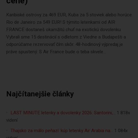
cene)
Karibiské ostrovy za 469 EUR, Kuba za 5 stoviek alebo horúce
Rio de Janeiro za 549 EUR! S týmito letenkami od AIR
FRANCE dostaneš okamžitú chuť na exotickú dovolenku.
Vybrali sme 15 destinácií s odletom z Viedne a Budapešti a
odporúčame rezervovať čím skôr. 48-hodinový výpredaj je
práve spustený. S Air France bude o teba skvele...
Najčítanejšie články
LAST MINUTE letenky a dovolenky 2026: Santorini,…
1 818x
videní
Thajsko za málo peňazí: kúp letenky Air Arabia na…
1 084x