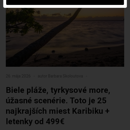
26. mája 2026
autor
Barbara Skoloutova
Biele pláže, tyrkysové more,
úžasné scenérie. Toto je 25
najkrajších miest Karibiku +
letenky od 499€