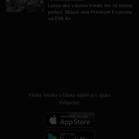
Luxus ako v biznis triede, len za menej
peňazí. Skúsili sme Premium Economy
od EVA Air
.
Všetky letenky a články nájdeš aj v appke
Pelipecky: