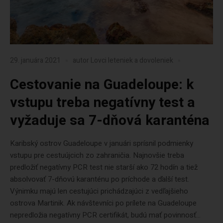
29. januára 2021
autor
Lovci leteniek a dovoleniek
Cestovanie na Guadeloupe: k
vstupu treba negatívny test a
vyžaduje sa 7-dňová karanténa
Karibský ostrov Guadeloupe v januári sprísnil podmienky
vstupu pre cestuújcich zo zahraničia. Najnovšie treba
predložiť negatívny PCR test nie starší ako 72 hodín a tiež
absolvovať 7-dňovú karanténu po príchode a ďalší test.
Výnimku majú len cestujúci prichádzajúci z vedľajšieho
ostrova Martinik. Ak návštevníci po prílete na Guadeloupe
nepredložia negatívny PCR certifikát, budú mať povinnosť...