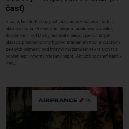
časť)
V čase, keď do Európy prichádza zima, v Karibiku štartuje
hlavná sezóna. Pre väčšinu ľudí je to predstava o ideálnej
dovolenke – veď kto by nesníval o bielych piesočnatých
plážach, priezračnom tyrkysovo sfarbenom mori a vysokých
zelených palmách, pod ktorými môžeme len tak relaxovať a
popíjať napr. výborný miešaný nápoj. Ak túžiš spoznať Karibik
viac,...