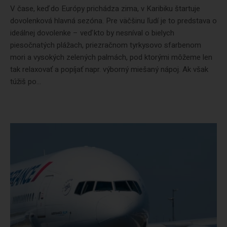
V čase, keď do Európy prichádza zima, v Karibiku štartuje
dovolenková hlavná sezóna. Pre väčšinu ľudí je to predstava o
ideálnej dovolenke – veď kto by nesníval o bielych
piesočnatých plážach, priezračnom tyrkysovo sfarbenom
mori a vysokých zelených palmách, pod ktorými môžeme len
tak relaxovať a popíjať napr. výborný miešaný nápoj. Ak však
túžiš po...