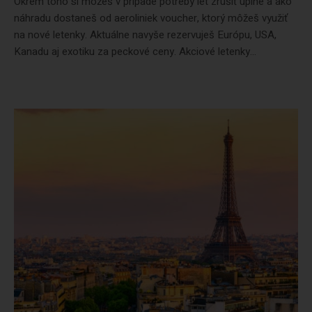
Okrem toho si môžeš v prípade potreby let zrušiť úplne a ako
náhradu dostaneš od aeroliniek voucher, ktorý môžeš využiť
na nové letenky. Aktuálne navyše rezervuješ Európu, USA,
Kanadu aj exotiku za peckové ceny. Akciové letenky...