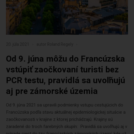
20. júla 2021
autor
Roland Regely
Od 9. júna môžu do Francúzska
vstúpiť zaočkovaní turisti bez
PCR testu, pravidlá sa uvoľňujú
aj pre zámorské územia
Od 9. júna 2021 sa upravili podmienky vstupu cestujúcich do
Francúzska podľa stavu aktuálnej epidemiologickej situácie a
zaočkovanosti v krajine z ktorej prichádzajú. Krajiny sú
zaradené do troch farebných skupín: Pravidlá sa uvoľňujú aj v
prípade ciest do tzv. francúzských zámorských území, kde už