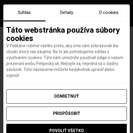
Súhlas
Detaily
O cookies
Táto webstránka používa súbory
cookies
V Pelikáne robíme všetko preto, aby sme vám zobrazovali iba
Značka:
guadeloupe
obsah, ktorý vás zaujíma. Na to ale potrebujeme súhlas s
využívaním cookies. Tým nám umožníte používať údaje o vašom
prezeraní webu Pelipecky.sk. Nebojte sa, nejedná sa o žiadny
záväzok. Toto nastavenie môžete kedykoľvek upraviť alebo
vypnúť.
ODMIETNUŤ
PRISPÔSOBIŤ
POVOLIŤ VŠETKO