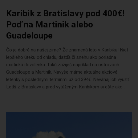
Karibik z Bratislavy pod 400€!
Poď na Martinik alebo
Guadeloupe
Čo je dobré na našej zime? Že znamená leto v Karibiku! Niet
lepšieho úteku od chladu, dažďa či snehu ako poriadna
exotická dovolenka. Takú zažiješ napríklad na ostrovoch
Guadeloupe a Martinik. Navyše máme aktuálne akciové
letenky s poslednými termínmi už od 394€. Neváhaj ich využiť.
Letíš z Bratislavy a pred vytúženým Karibikom si ešte ako...