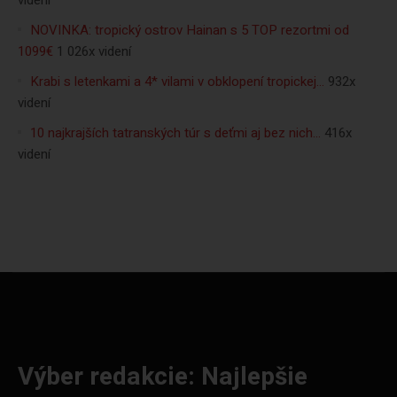
videní
NOVINKA: tropický ostrov Hainan s 5 TOP rezortmi od
1099€
1 026x videní
Krabi s letenkami a 4* vilami v obklopení tropickej…
932x
videní
10 najkrajších tatranských túr s deťmi aj bez nich…
416x
videní
Výber redakcie: Najlepšie