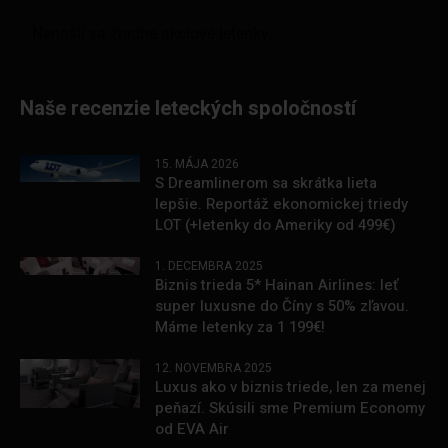
Naše recenzie leteckých spoločností
15. MÁJA 2026
S Dreamlinerom sa skrátka lieta
lepšie. Reportáž ekonomickej triedy
LOT (+letenky do Ameriky od 499€)
1. DECEMBRA 2025
Biznis trieda 5* Hainan Airlines: leť
super luxusne do Číny s 50% zľavou.
Máme letenky za 1 199€!
12. NOVEMBRA 2025
Luxus ako v biznis triede, len za menej
peňazí. Skúsili sme Premium Economy
od EVA Air