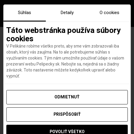
Súhlas
Detaily
O cookies
Táto webstránka používa súbory
cookies
V Pelikáne robíme všetko preto, aby sme vám zobrazovali iba
Značka:
filmy o tokiu
obsah, ktorý vás zaujíma. Na to ale potrebujeme súhlas s
využívaním cookies. Tým nám umožníte používať údaje o vašom
prezeraní webu Pelipecky.sk. Nebojte sa, nejedná sa o žiadny
záväzok. Toto nastavenie môžete kedykoľvek upraviť alebo
vypnúť.
ODMIETNUŤ
PRISPÔSOBIŤ
POVOLIŤ VŠETKO