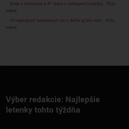
Krabi s letenkami a 4* vilami v obklopení tropickej…
932x
videní
10 najkrajších tatranských túr s deťmi aj bez nich…
416x
videní
Výber redakcie: Najlepšie
letenky tohto týždňa