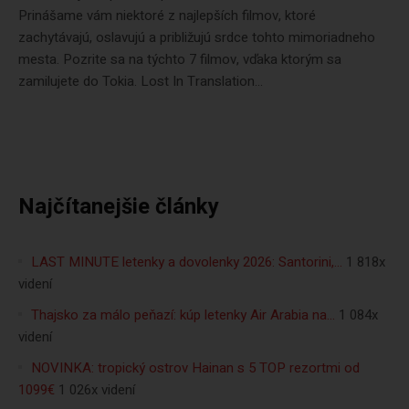
Prinášame vám niektoré z najlepších filmov, ktoré
zachytávajú, oslavujú a približujú srdce tohto mimoriadneho
mesta. Pozrite sa na týchto 7 filmov, vďaka ktorým sa
zamilujete do Tokia. Lost In Translation...
Najčítanejšie články
LAST MINUTE letenky a dovolenky 2026: Santorini,…
1 818x
videní
Thajsko za málo peňazí: kúp letenky Air Arabia na…
1 084x
videní
NOVINKA: tropický ostrov Hainan s 5 TOP rezortmi od
1099€
1 026x videní