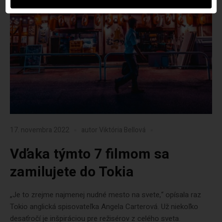
17. novembra 2022
autor
Viktória Bellová
Vďaka týmto 7 filmom sa
zamilujete do Tokia
„Je to zrejme najmenej nudné mesto na svete,“ opísala raz
Tokio anglická spisovateľka Angela Carterová. Už niekoľko
desaťročí je inšpiráciou pre režisérov z celého sveta.