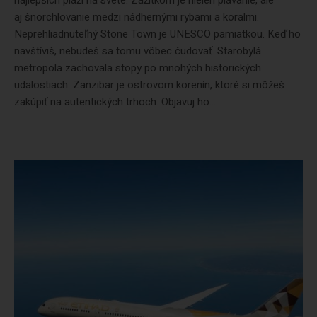
najlepších pláží na svete. Zážitkom je nielen plávanie, ale
aj šnorchlovanie medzi nádhernými rybami a koralmi.
Neprehliadnuteľný Stone Town je UNESCO pamiatkou. Keď ho
navštíviš, nebudeš sa tomu vôbec čudovať. Starobylá
metropola zachovala stopy po mnohých historických
udalostiach. Zanzibar je ostrovom korenín, ktoré si môžeš
zakúpiť na autentických trhoch. Objavuj ho...