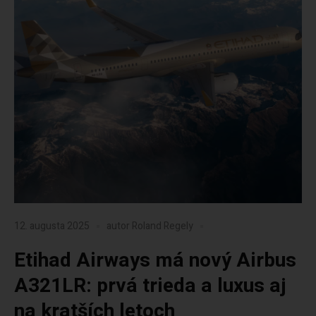
12. augusta 2025
autor
Roland Regely
Etihad Airways má nový Airbus
A321LR: prvá trieda a luxus aj
na kratších letoch