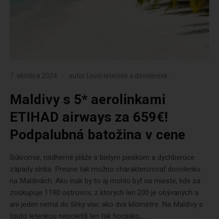
7. októbra 2024
autor
Lovci leteniek a dovoleniek
Maldivy s 5* aerolinkami
ETIHAD airways za 659€!
Podpalubná batožina v cene
Súkromie, nádherné pláže s bielym pieskom a dychberúce
západy slnka. Presne tak možno charakterizovať dovolenku
na Maldivách. Ako inak by to aj mohlo byť na mieste, kde sa
zoskupuje 1190 ostrovov, z ktorých len 200 je obývaných a
ani jeden nemá do šírky viac ako dva kilometre. Na Maldivy s
touto letenkou nepoletíš len tak hocijako,...