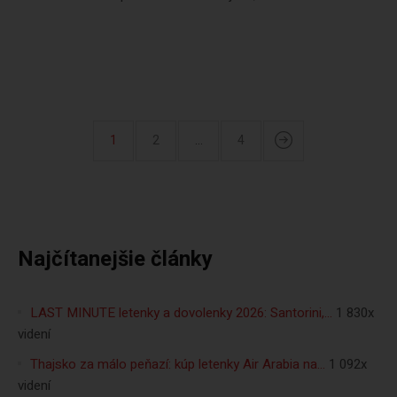
1
2
…
4
Najčítanejšie články
LAST MINUTE letenky a dovolenky 2026: Santorini,…
1 830x
videní
Thajsko za málo peňazí: kúp letenky Air Arabia na…
1 092x
videní