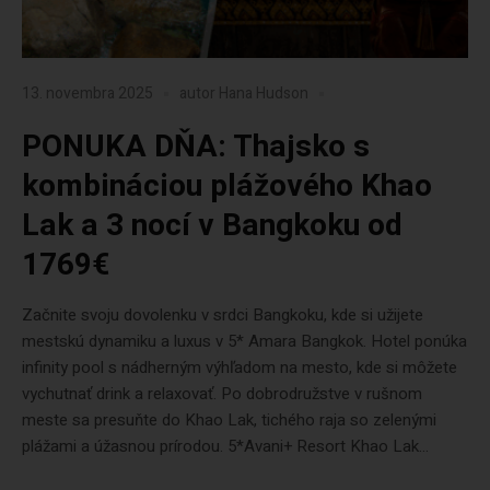
13. novembra 2025
autor
Hana Hudson
PONUKA DŇA: Thajsko s
kombináciou plážového Khao
Lak a 3 nocí v Bangkoku od
1769€
Začnite svoju dovolenku v srdci Bangkoku, kde si užijete
mestskú dynamiku a luxus v 5* Amara Bangkok. Hotel ponúka
infinity pool s nádherným výhľadom na mesto, kde si môžete
vychutnať drink a relaxovať. Po dobrodružstve v rušnom
meste sa presuňte do Khao Lak, tichého raja so zelenými
plážami a úžasnou prírodou. 5*Avani+ Resort Khao Lak...