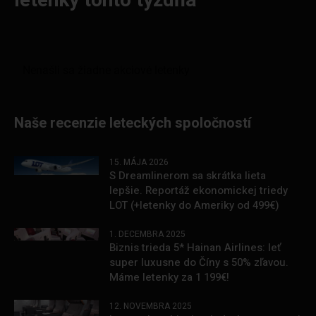
letenky tohto týždňa
Naše recenzie leteckých spoločností
15. MÁJA 2026
S Dreamlinerom sa skrátka lieta
lepšie. Reportáž ekonomickej triedy
LOT (+letenky do Ameriky od 499€)
1. DECEMBRA 2025
Biznis trieda 5* Hainan Airlines: leť
super luxusne do Číny s 50% zľavou.
Máme letenky za 1 199€!
12. NOVEMBRA 2025