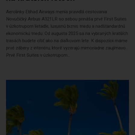
Aerolinky Etihad Airways menia pravidlá cestovania.
Novučičký Airbus A321LR so sebou prináša prvé First Suites
v úzkotrupom lietadle, luxusnú biznis triedu a nadštandardnú
ekonomickú triedu. Od augusta 2025 sa na vybraných kratších
trasách budete cítiť ako na diaľkovom lete. K dispozícii máme
prvé zábery z interiéru, ktoré vyzerajú mimoriadne zaujímavo.
Prvé First Suites v úzkotrupom...