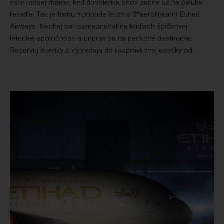
ešte radšej máme, keď dovolenka snov začne už na palube
lietadla. Tak je tomu v prípade letov s 5*aerolinkami Etihad
Airways. Nechaj sa rozmaznávať na krídlach špičkovej
leteckej spoločnosti a priprav sa na peckové destinácie.
Rezervuj letenky z výpredaja do rozprávkovej exotiky od...