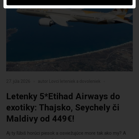
27. júla 2026
autor
Lovci leteniek a dovoleniek
Letenky 5*Etihad Airways do
exotiky: Thajsko, Seychely či
Maldivy od 449€!
Aj ty ľúbiš horúci piesok a osviežujúce more tak ako my? A