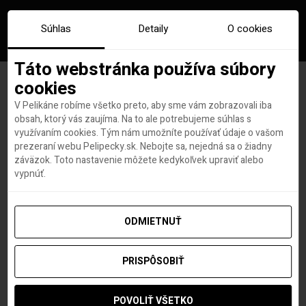
Súhlas
Detaily
O cookies
Táto webstránka používa súbory
cookies
V Pelikáne robíme všetko preto, aby sme vám zobrazovali iba
Značka:
etihad airways
obsah, ktorý vás zaujíma. Na to ale potrebujeme súhlas s
využívaním cookies. Tým nám umožníte používať údaje o vašom
prezeraní webu Pelipecky.sk. Nebojte sa, nejedná sa o žiadny
záväzok. Toto nastavenie môžete kedykoľvek upraviť alebo
vypnúť.
ODMIETNUŤ
PRISPÔSOBIŤ
POVOLIŤ VŠETKO