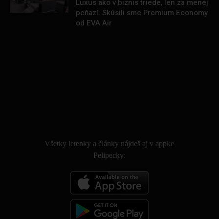
Luxus ako v biznis triede, len za menej
peňazí. Skúsili sme Premium Economy
od EVA Air
.
Všetky letenky a články nájdeš aj v appke
Pelipecky: