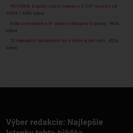
NOVINKA: tropický ostrov Hainan s 5 TOP rezortmi od
1099€
1 028x videní
Krabi s letenkami a 4* vilami v obklopení tropickej…
963x
videní
10 najkrajších tatranských túr s deťmi aj bez nich…
422x
videní
Výber redakcie: Najlepšie