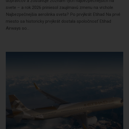
dopravcov a zostavuje zoznam tých najbezpečnejších na
svete – a rok 2026 priniesol zaujímavú zmenu na vrchole.
Najbezpečnejšia aerolinka sveta? Po prvýkrát Etihad Na prvé
miesto sa historicky prvýkrát dostala spoločnosť Etihad
Airways so...