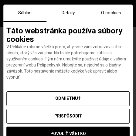
Súhlas
Detaily
O cookies
Táto webstránka používa súbory
cookies
V Pelikáne robíme všetko preto, aby sme vám zobrazovali iba
Značka:
dreamliner
obsah, ktorý vás zaujíma. Na to ale potrebujeme súhlas s
využívaním cookies. Tým nám umožníte používať údaje o vašom
prezeraní webu Pelipecky.sk. Nebojte sa, nejedná sa o žiadny
záväzok. Toto nastavenie môžete kedykoľvek upraviť alebo
vypnúť.
ODMIETNUŤ
PRISPÔSOBIŤ
POVOLIŤ VŠETKO