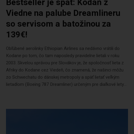
Bestseller je späť: Kodaň z
Viedne na palube Dreamlineru
so servisom a batožinou za
139€!
Obľúbené aerolinky Ethiopian Airlines sa nedávno vrátili do
Kodane po tom, čo tam naposledy pravidelne lietali v roku
2003. Skvelou správou pre Slovákov je, že spoločnosť lieta z
Afriky do Kodane cez Viedeň, čo znamená, že našinci môžu
zo Schwechatu do dánskej metropoly a späť lietať veľkým
lietadlom (Boeing 787 Dreamliner) určeným pre diaľkové lety...