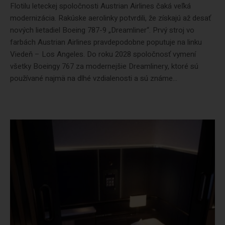
Flotilu leteckej spoločnosti Austrian Airlines čaká veľká
modernizácia. Rakúske aerolinky potvrdili, že získajú až desať
nových lietadiel Boeing 787-9 „Dreamliner“. Prvý stroj vo
farbách Austrian Airlines pravdepodobne poputuje na linku
Viedeň – Los Angeles. Do roku 2028 spoločnosť vymení
všetky Boeingy 767 za modernejšie Dreamlinery, ktoré sú
používané najmä na dlhé vzdialenosti a sú známe...