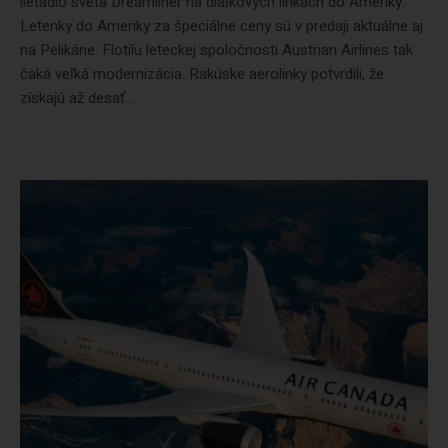
lietadlo sveta Dreamliner na diaľkových linkách do Ameriky.
Letenky do Ameriky za špeciálne ceny sú v predaji aktuálne aj
na Pelikáne. Flotilu leteckej spoločnosti Austrian Airlines tak
čaká veľká modernizácia. Rakúske aerolinky potvrdili, že
získajú až desať...