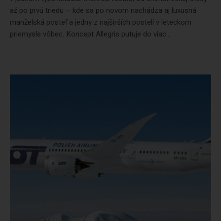
až po prvú triedu – kde sa po novom nachádza aj luxusná
manželská posteľ a jedny z najširších postelí v leteckom
priemysle vôbec. Koncept Allegris putuje do viac...