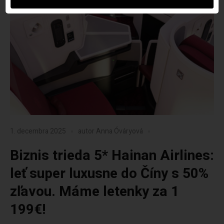
1. decembra 2025
autor
Anna Óváryová
Biznis trieda 5* Hainan Airlines:
leť super luxusne do Číny s 50%
zľavou. Máme letenky za 1
199€!