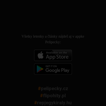
.
Všetky letenky a články nájdeš aj v appke
Pelipecky:
#
pelipecky.cz
#
flipohity.pl
#
repjegykiraly.hu