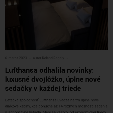
6. marca 2023
autor
Roland Regely
Lufthansa odhalila novinky:
luxusné dvojlôžko, úplne nové
sedačky v každej triede
Letecká spoločnosť Lufthansa uvádza na trh úplne nové
diaľkové kabíny, kde ponúkne až 14 rôznych možností sedenia
v jednom type lietadla. Mení sa všetko, od ekonomickej triedy