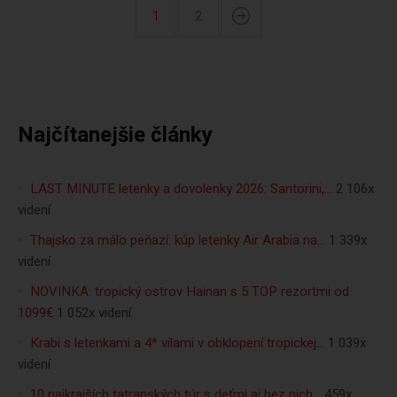
1
2
Najčítanejšie články
LAST MINUTE letenky a dovolenky 2026: Santorini,…
2 106x
videní
Thajsko za málo peňazí: kúp letenky Air Arabia na…
1 339x
videní
NOVINKA: tropický ostrov Hainan s 5 TOP rezortmi od
1099€
1 052x videní
Krabi s letenkami a 4* vilami v obklopení tropickej…
1 039x
videní
10 najkrajších tatranských túr s deťmi aj bez nich…
459x