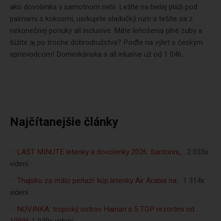
ako dovolenka v samotnom nebi. Ležíte na bielej pláži pod
palmami s kokosmi, usrkujete sladučký rum a tešíte sa z
nekonečnej ponuky all inclusive. Máte leňošenia plné zuby a
túžite aj po troche dobrodružstva? Poďte na výlet s českým
sprievodcom! Dominikánska s all inlusive už od 1 046...
Najčítanejšie články
LAST MINUTE letenky a dovolenky 2026: Santorini,…
2 033x
videní
Thajsko za málo peňazí: kúp letenky Air Arabia na…
1 314x
videní
NOVINKA: tropický ostrov Hainan s 5 TOP rezortmi od