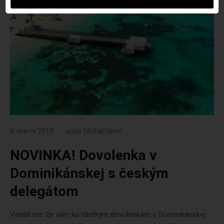
4. marca 2019
autor
Michal Havel
NOVINKA! Dovolenka v
Dominikánskej s českým
delegátom
Vedeli ste, že vám ku všetkým dovolenkám v Dominikánskej