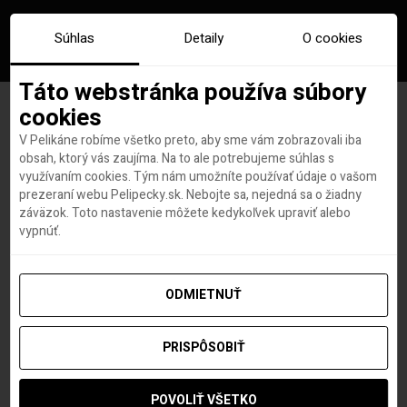
Súhlas
Detaily
O cookies
Táto webstránka používa súbory
cookies
V Pelikáne robíme všetko preto, aby sme vám zobrazovali iba
Značka:
delegat
obsah, ktorý vás zaujíma. Na to ale potrebujeme súhlas s
využívaním cookies. Tým nám umožníte používať údaje o vašom
prezeraní webu Pelipecky.sk. Nebojte sa, nejedná sa o žiadny
záväzok. Toto nastavenie môžete kedykoľvek upraviť alebo
vypnúť.
ODMIETNUŤ
PRISPÔSOBIŤ
POVOLIŤ VŠETKO