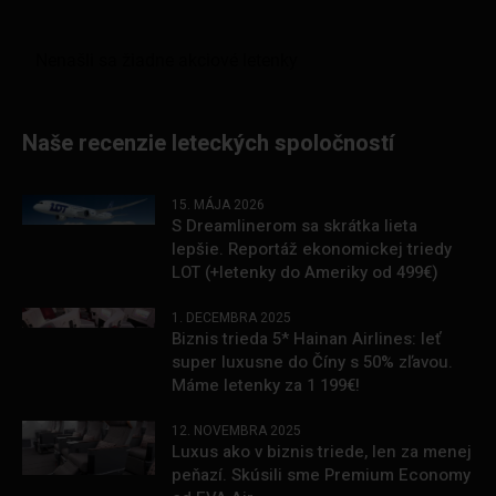
Naše recenzie leteckých spoločností
15. MÁJA 2026
S Dreamlinerom sa skrátka lieta
lepšie. Reportáž ekonomickej triedy
LOT (+letenky do Ameriky od 499€)
1. DECEMBRA 2025
Biznis trieda 5* Hainan Airlines: leť
super luxusne do Číny s 50% zľavou.
Máme letenky za 1 199€!
12. NOVEMBRA 2025
Luxus ako v biznis triede, len za menej
peňazí. Skúsili sme Premium Economy