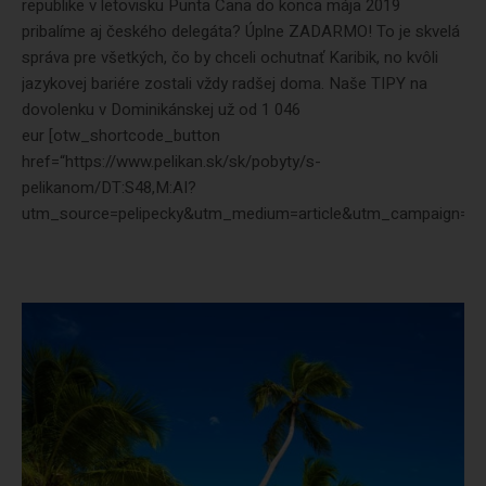
republike v letovisku Punta Cana do konca mája 2019
pribalíme aj českého delegáta? Úplne ZADARMO! To je skvelá
správa pre všetkých, čo by chceli ochutnať Karibik, no kvôli
jazykovej bariére zostali vždy radšej doma. Naše TIPY na
dovolenku v Dominikánskej už od 1 046
eur [otw_shortcode_button
href=“https://www.pelikan.sk/sk/pobyty/s-
pelikanom/DT:S48,M:AI?
utm_source=pelipecky&utm_medium=article&utm_campaign=butto