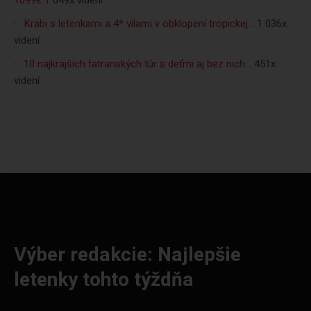
1099€
1 049x videní
Krabi s letenkami a 4* vilami v obklopení tropickej…
1 036x
videní
10 najkrajších tatranských túr s deťmi aj bez nich…
451x
videní
Výber redakcie: Najlepšie
letenky tohto týždňa