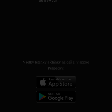
od EVA Air
.
Všetky letenky a články nájdeš aj v appke
Pelipecky: