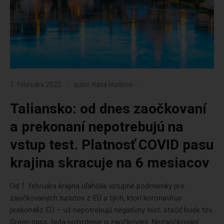
1. februára 2022
autor
Hana Hudson
Taliansko: od dnes zaočkovaní
a prekonaní nepotrebujú na
vstup test. Platnosť COVID pasu
krajina skracuje na 6 mesiacov
Od 1. februára krajina uľahčila vstupné podmienky pre
zaočkovaných turistov z EÚ a tých, ktorí koronavírus
prekonaliz EÚ – už nepotrebujú negatívny test, stačiť bude tzv.
Green pass, teda potvrdenie o zaočkovaní. Nezaočkovaní