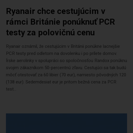
Ryanair chce cestujúcim v
rámci Británie ponúknuť PCR
testy za polovičnú cenu
Ryanair oznámil, že cestujúcim v Británii ponúkne lacnejšie
PCR testy pred odletom na dovolenku i po prílete domov.
Írske aerolinky v spolupráci so spoločnosťou Randox ponúknu
svojim zákazníkom 50-percentnú zľavu. Cestujúci sa tak budú
môcť otestovať za 60 libier (70 eur), namiesto pôvodných 120
(138 eur). Sedemdesiat eur je pritom bežná cena za PCR
test...