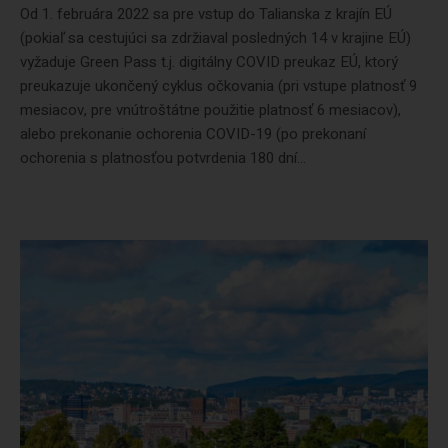
Od 1. februára 2022 sa pre vstup do Talianska z krajín EÚ
(pokiaľ sa cestujúci sa zdržiaval posledných 14 v krajine EÚ)
vyžaduje Green Pass t.j. digitálny COVID preukaz EÚ, ktorý
preukazuje ukončený cyklus očkovania (pri vstupe platnosť 9
mesiacov, pre vnútroštátne použitie platnosť 6 mesiacov),
alebo prekonanie ochorenia COVID-19 (po prekonaní
ochorenia s platnosťou potvrdenia 180 dní...