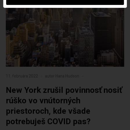
11. februára 2022
autor
Hana Hudson
New York zrušil povinnosť nosiť
rúško vo vnútorných
priestoroch, kde všade
potrebuješ COVID pas?