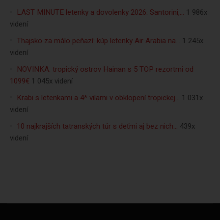
LAST MINUTE letenky a dovolenky 2026: Santorini,…
1 986x
videní
Thajsko za málo peňazí: kúp letenky Air Arabia na…
1 245x
videní
NOVINKA: tropický ostrov Hainan s 5 TOP rezortmi od
1099€
1 045x videní
Krabi s letenkami a 4* vilami v obklopení tropickej…
1 031x
videní
10 najkrajších tatranských túr s deťmi aj bez nich…
439x
videní