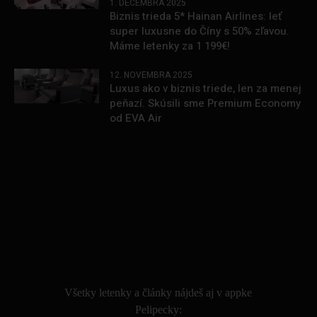
1. DECEMBRA 2025
Biznis trieda 5* Hainan Airlines: leť
super luxusne do Číny s 50% zľavou.
Máme letenky za 1 199€!
12. NOVEMBRA 2025
Luxus ako v biznis triede, len za menej
peňazí. Skúsili sme Premium Economy
od EVA Air
.
Všetky letenky a články nájdeš aj v appke
Pelipecky: