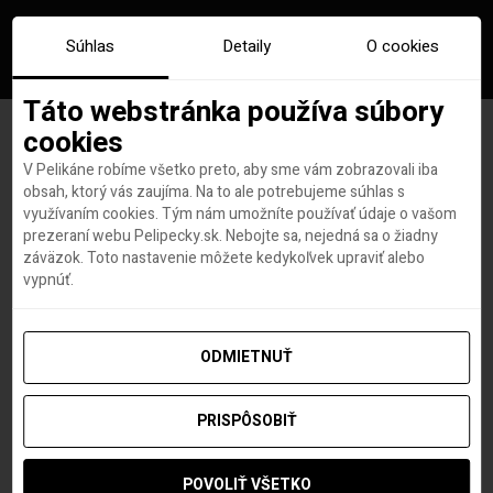
Súhlas
Detaily
O cookies
Táto webstránka používa súbory
cookies
V Pelikáne robíme všetko preto, aby sme vám zobrazovali iba
Značka:
covid pass
obsah, ktorý vás zaujíma. Na to ale potrebujeme súhlas s
využívaním cookies. Tým nám umožníte používať údaje o vašom
prezeraní webu Pelipecky.sk. Nebojte sa, nejedná sa o žiadny
záväzok. Toto nastavenie môžete kedykoľvek upraviť alebo
vypnúť.
ODMIETNUŤ
PRISPÔSOBIŤ
POVOLIŤ VŠETKO