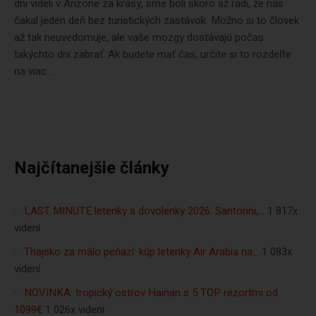
dni videli v Arizone za krásy, sme boli skoro až radi, že nás
čakal jeden deň bez turistických zastávok. Možno si to človek
až tak neuvedomuje, ale vaše mozgy dostávajú počas
takýchto dní zabrať. Ak budete mať čas, určite si to rozdeľte
na viac...
Najčítanejšie články
LAST MINUTE letenky a dovolenky 2026: Santorini,…
1 817x
videní
Thajsko za málo peňazí: kúp letenky Air Arabia na…
1 083x
videní
NOVINKA: tropický ostrov Hainan s 5 TOP rezortmi od
1099€
1 026x videní