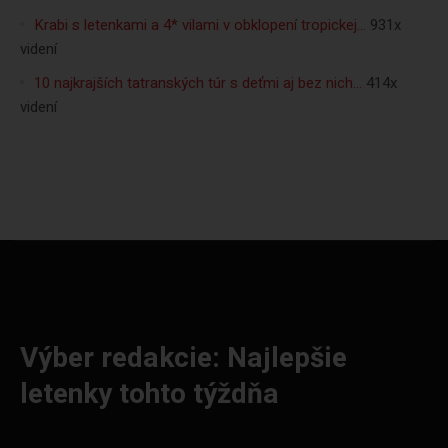
Krabi s letenkami a 4* vilami v obklopení tropickej…
931x
videní
10 najkrajších tatranských túr s deťmi aj bez nich…
414x
videní
Výber redakcie: Najlepšie
letenky tohto týždňa