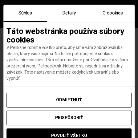
Súhlas
Detaily
O cookies
Táto webstránka používa súbory
cookies
V Pelikáne robíme všetko preto, aby sme vám zobrazovali iba
Značka:
coronado
obsah, ktorý vás zaujíma. Na to ale potrebujeme súhlas s
využívaním cookies. Tým nám umožníte používať údaje o vašom
prezeraní webu Pelipecky.sk. Nebojte sa, nejedná sa o žiadny
záväzok. Toto nastavenie môžete kedykoľvek upraviť alebo
vypnúť.
ODMIETNUŤ
PRISPÔSOBIŤ
POVOLIŤ VŠETKO