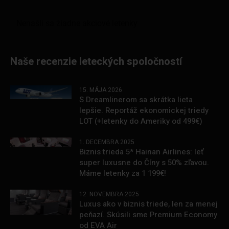
Naše recenzie leteckých spoločností
15. MÁJA 2026
S Dreamlinerom sa skrátka lieta
lepšie. Reportáž ekonomickej triedy
LOT (+letenky do Ameriky od 499€)
1. DECEMBRA 2025
Biznis trieda 5* Hainan Airlines: leť
super luxusne do Číny s 50% zľavou.
Máme letenky za 1 199€!
12. NOVEMBRA 2025
Luxus ako v biznis triede, len za menej
peňazí. Skúsili sme Premium Economy
od EVA Air