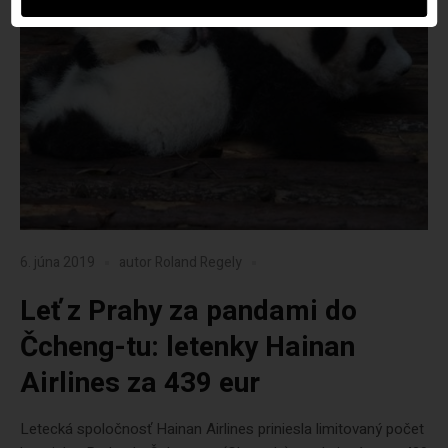
6. júna 2019
autor
Roland Regely
Leť z Prahy za pandami do
Čcheng-tu: letenky Hainan
Airlines za 439 eur
Letecká spoločnosť Hainan Airlines priniesla limitovaný počet