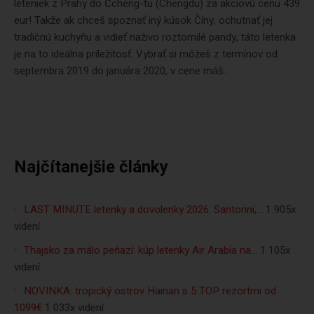
leteniek z Prahy do Čcheng-tu (Chengdu) za akciovú cenu 439
eur! Takže ak chceš spoznať iný kúsok Číny, ochutnať jej
tradičnú kuchyňu a vidieť naživo roztomilé pandy, táto letenka
je na to ideálna príležitosť. Vybrať si môžeš z termínov od
septembra 2019 do januára 2020, v cene máš...
Najčítanejšie články
LAST MINUTE letenky a dovolenky 2026: Santorini,…
1 905x
videní
Thajsko za málo peňazí: kúp letenky Air Arabia na…
1 105x
videní
NOVINKA: tropický ostrov Hainan s 5 TOP rezortmi od
1099€
1 033x videní