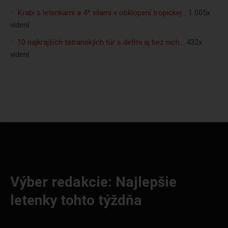
Krabi s letenkami a 4* vilami v obklopení tropickej…
1 005x
videní
10 najkrajších tatranských túr s deťmi aj bez nich…
432x
videní
Výber redakcie: Najlepšie
letenky tohto týždňa