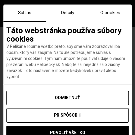
Súhlas
Detaily
O cookies
Táto webstránka používa súbory
cookies
V Pelikáne robíme všetko preto, aby sme vám zobrazovali iba
Značka:
čcheng-tu
obsah, ktorý vás zaujíma. Na to ale potrebujeme súhlas s
využívaním cookies. Tým nám umožníte používať údaje o vašom
prezeraní webu Pelipecky.sk. Nebojte sa, nejedná sa o žiadny
záväzok. Toto nastavenie môžete kedykoľvek upraviť alebo
vypnúť.
ODMIETNUŤ
PRISPÔSOBIŤ
POVOLIŤ VŠETKO