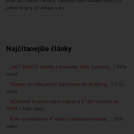
bude tiež celkom farebný. Taliansko patrí naďalej medzi tzv.
zelené krajiny, pri vstupe a ani...
Najčítanejšie články
LAST MINUTE letenky a dovolenky 2026: Santorini,…
1 997x
videní
Thajsko za málo peňazí: kúp letenky Air Arabia na…
1 271x
videní
NOVINKA: tropický ostrov Hainan s 5 TOP rezortmi od
1099€
1 046x videní
Krabi s letenkami a 4* vilami v obklopení tropickej…
1 033x
videní