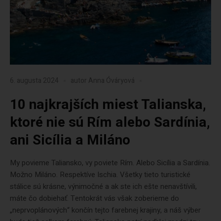
6. augusta 2024
autor
Anna Óváryová
10 najkrajších miest Talianska,
ktoré nie sú Rím alebo Sardínia,
ani Sicília a Miláno
My povieme Taliansko, vy poviete Rím. Alebo Sicília a Sardínia.
Možno Miláno. Respektíve Ischia. Všetky tieto turistické
stálice sú krásne, výnimočné a ak ste ich ešte nenavštívili,
máte čo dobiehať. Tentokrát vás však zoberieme do
„neprvoplánových“ končín tejto farebnej krajiny, a náš výber