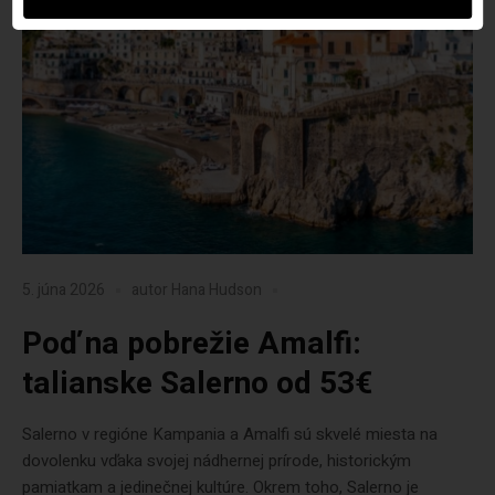
5. júna 2026
autor
Hana Hudson
Poď na pobrežie Amalfi:
talianske Salerno od 53€
Salerno v regióne Kampania a Amalfi sú skvelé miesta na
dovolenku vďaka svojej nádhernej prírode, historickým
pamiatkam a jedinečnej kultúre. Okrem toho, Salerno je