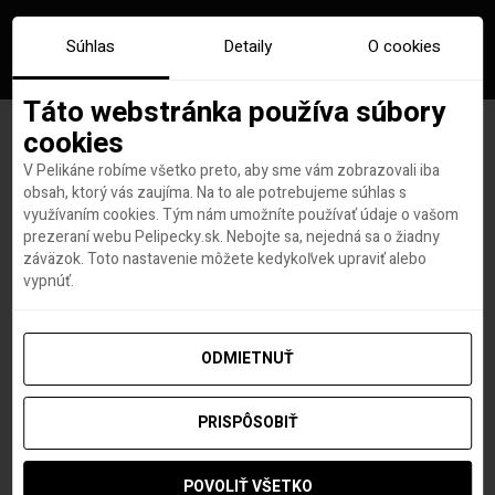
Súhlas
Detaily
O cookies
Táto webstránka používa súbory
cookies
V Pelikáne robíme všetko preto, aby sme vám zobrazovali iba
Značka:
amalfi
obsah, ktorý vás zaujíma. Na to ale potrebujeme súhlas s
využívaním cookies. Tým nám umožníte používať údaje o vašom
prezeraní webu Pelipecky.sk. Nebojte sa, nejedná sa o žiadny
záväzok. Toto nastavenie môžete kedykoľvek upraviť alebo
vypnúť.
ODMIETNUŤ
PRISPÔSOBIŤ
POVOLIŤ VŠETKO