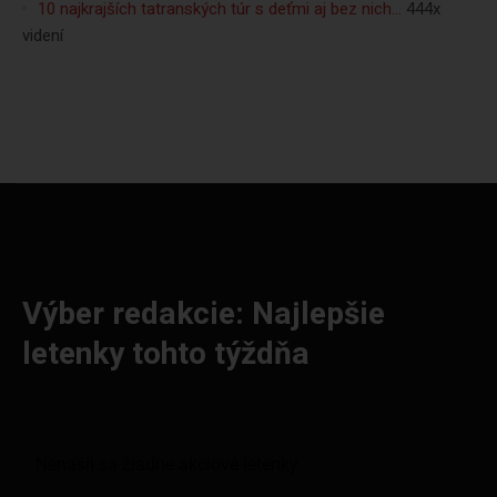
10 najkrajších tatranských túr s deťmi aj bez nich…
444x
videní
Výber redakcie: Najlepšie
letenky tohto týždňa