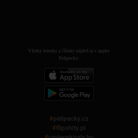
.
Všetky letenky a články nájdeš aj v appke
Pelipecky:
#
pelipecky.cz
#
flipohity.pl
#
repjegykiraly.hu