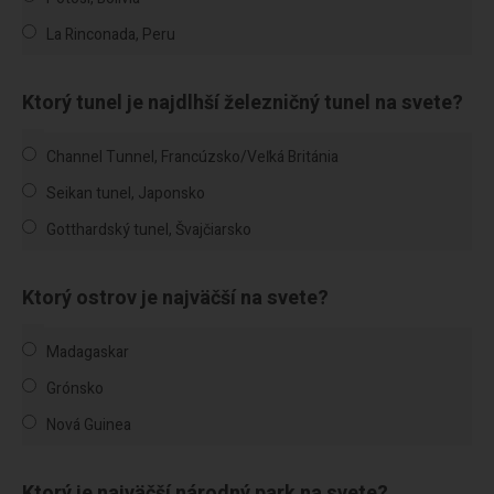
La Rinconada, Peru
Ktorý tunel je najdlhší železničný tunel na svete?
Channel Tunnel, Francúzsko/Veľká Británia
Seikan tunel, Japonsko
Gotthardský tunel, Švajčiarsko
Ktorý ostrov je najväčší na svete?
Madagaskar
Grónsko
Nová Guinea
Ktorý je najväčší národný park na svete?