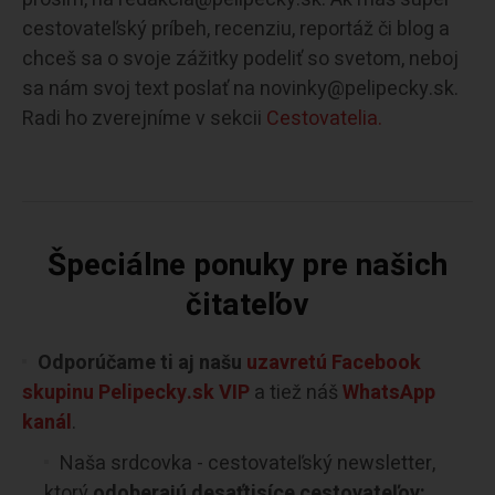
cestovateľský príbeh, recenziu, reportáž či blog a
chceš sa o svoje zážitky podeliť so svetom, neboj
sa nám svoj text poslať na novinky@pelipecky.sk.
Radi ho zverejníme v sekcii
Cestovatelia.
Špeciálne ponuky pre našich
čitateľov
Odporúčame ti aj našu
uzavretú Facebook
skupinu Pelipecky.sk VIP
a tiež náš
WhatsApp
kanál
.
Naša srdcovka - cestovateľský newsletter,
ktorý
odoberajú desaťtisíce cestovateľov: