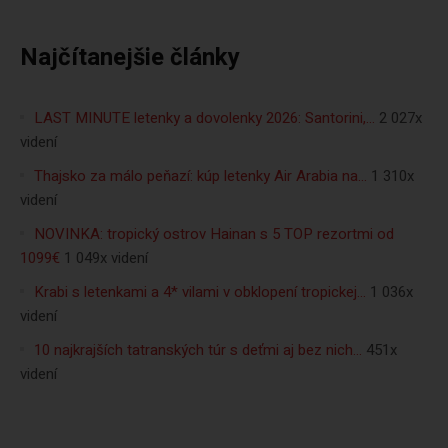
Najčítanejšie články
LAST MINUTE letenky a dovolenky 2026: Santorini,…
2 027x
videní
Thajsko za málo peňazí: kúp letenky Air Arabia na…
1 310x
videní
NOVINKA: tropický ostrov Hainan s 5 TOP rezortmi od
1099€
1 049x videní
Krabi s letenkami a 4* vilami v obklopení tropickej…
1 036x
videní
10 najkrajších tatranských túr s deťmi aj bez nich…
451x
videní