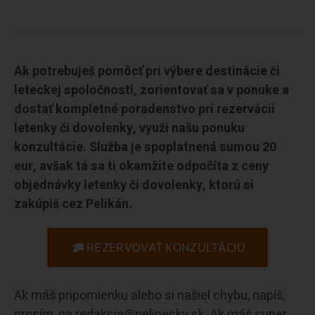
Ak potrebuješ pomôcť pri výbere destinácie či
leteckej spoločnosti, zorientovať sa v ponuke a
dostať kompletné poradenstvo pri rezervácii
letenky či dovolenky, využi našu ponuku
konzultácie. Služba je spoplatnená sumou 20
eur, avšak tá sa ti okamžite odpočíta z ceny
objednávky letenky či dovolenky, ktorú si
zakúpiš cez Pelikán.
REZERVOVAŤ KONZULTÁCIU
Ak máš pripomienku alebo si našiel chybu, napíš,
prosím, na redakcia@pelipecky.sk. Ak máš super