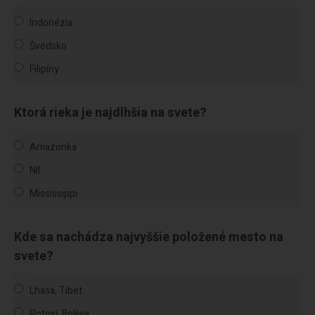
Indonézia
Švédsko
Filipíny
Ktorá rieka je najdlhšia na svete?
Amazonka
Níl
Mississippi
Kde sa nachádza najvyššie položené mesto na
svete?
Lhasa, Tibet
Potosí, Bolívia