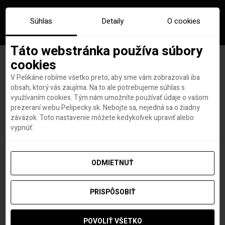
Súhlas
Detaily
O cookies
Táto webstránka používa súbory
cookies
V Pelikáne robíme všetko preto, aby sme vám zobrazovali iba
Rekordy zo sveta cestovania
obsah, ktorý vás zaujíma. Na to ale potrebujeme súhlas s
využívaním cookies. Tým nám umožníte používať údaje o vašom
prezeraní webu Pelipecky.sk. Nebojte sa, nejedná sa o žiadny
záväzok. Toto nastavenie môžete kedykoľvek upraviť alebo
vypnúť.
Hana Hudson
autor
13. AUGUSTA 2025
ODMIETNUŤ
Ktoré mesto má najviac mostov na svete?
PRISPÔSOBIŤ
Benátky, Taliansko
Hamburg, Nemecko
POVOLIŤ VŠETKO