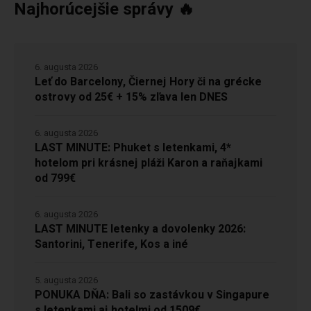
Najhorúcejšie správy 🔥
6. augusta 2026
Leť do Barcelony, Čiernej Hory či na grécke
ostrovy od 25€ + 15% zľava len DNES
6. augusta 2026
LAST MINUTE: Phuket s letenkami, 4*
hotelom pri krásnej pláži Karon a raňajkami
od 799€
6. augusta 2026
LAST MINUTE letenky a dovolenky 2026:
Santorini, Tenerife, Kos a iné
5. augusta 2026
PONUKA DŇA: Bali so zastávkou v Singapure
s letenkami aj hotelmi od 1509€