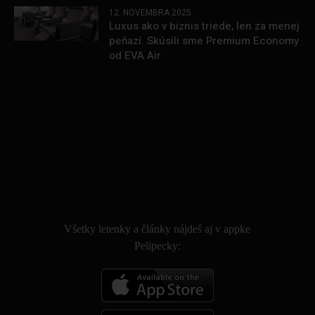
12. NOVEMBRA 2025
Luxus ako v biznis triede, len za menej
peňazí. Skúsili sme Premium Economy
od EVA Air
.
Všetky letenky a články nájdeš aj v appke
Pelipecky: