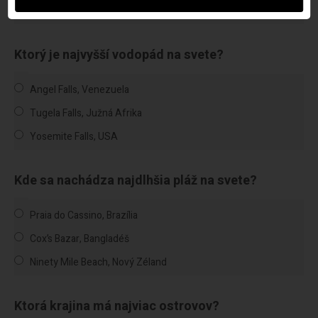
Amsterdam, Holandsko
Ktorý je najvyšší vodopád na svete?
Angel Falls, Venezuela
Tugela Falls, Južná Afrika
Yosemite Falls, USA
Kde sa nachádza najdlhšia pláž na svete?
Praia do Cassino, Brazília
Cox’s Bazar, Bangladéš
Ninety Mile Beach, Nový Zéland
Ktorá krajina má najviac ostrovov?