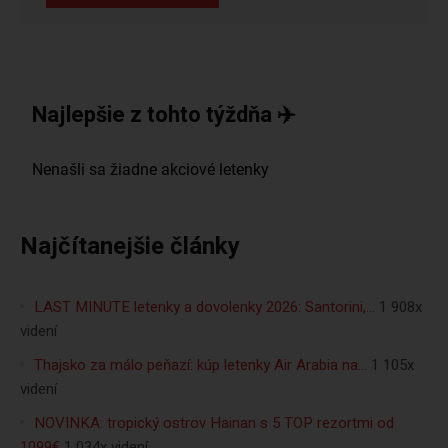
Najlepšie z tohto týždňa ✈️
Najčítanejšie články
LAST MINUTE letenky a dovolenky 2026: Santorini,…
1 908x
videní
Thajsko za málo peňazí: kúp letenky Air Arabia na…
1 105x
videní
NOVINKA: tropický ostrov Hainan s 5 TOP rezortmi od
1099€
1 034x videní