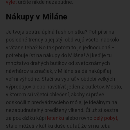
výlet
určite nikde nezabudne.
Nákupy v Miláne
Je tvoja sestra úplná fashionistka? Potrpí si na
posledné trendy a jej štýl obdivujú všetci naokolo
vrátane teba? No tak potom to je jednoduché –
potrebuje ísť na nákupy do Milána! Aj keď je tu
množstvo drahých butikov od svetoznámych
návrhárov a značiek, v Miláne sa dá nakúpiť aj
veľmi výhodne. Stačí sa vybrať v období veľkých
výpredajov alebo navštíviť jeden z outletov. Mesto,
v ktorom sú všetci oblečení, akoby si práve
odskočili z predvádzacieho móla, je ideálnym na
nezabudnuteľný predĺžený víkend. Či už si sestra
za poukážku kúpi
letenku
alebo rovno
celý pobyt,
stále môžeš v kútiku duše dúfať, že si na teba