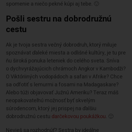
spomenie a niečo pekné kúpi aj tebe. 🙂
Pošli sestru na dobrodružnú
cestu
Ak je tvoja sestra večný dobrodruh, ktorý miluje
spoznávat ďaleké miesta a odlišné kultúry, je tu pre
ňu široká ponuka leteniek do celého sveta. Sníva
o dychvyrážajúcich chrámoch Angkor v Kambodži?
O Viktóriiných vodopádoch a safari v Afrike? Chce
sa odfotiť s lemurmi a fosami na Madagaskare?
Alebo túži objavovať Južnú Ameriku? Teraz máš
neopakovateľnú možnosť byť skvelým
súrodencom, ktorý jej prispej na ďalšiu
dobrodružnú cestu
darčekovou poukážkou
. 🙂
Nevieš sa rozhodnúť? Sestra by ideálne