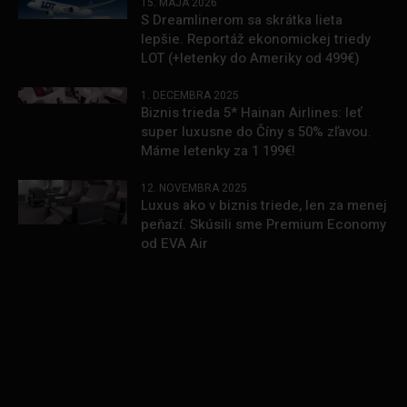
15. MÁJA 2026
S Dreamlinerom sa skrátka lieta
lepšie. Reportáž ekonomickej triedy
LOT (+letenky do Ameriky od 499€)
1. DECEMBRA 2025
Biznis trieda 5* Hainan Airlines: leť
super luxusne do Číny s 50% zľavou.
Máme letenky za 1 199€!
12. NOVEMBRA 2025
Luxus ako v biznis triede, len za menej
peňazí. Skúsili sme Premium Economy
od EVA Air