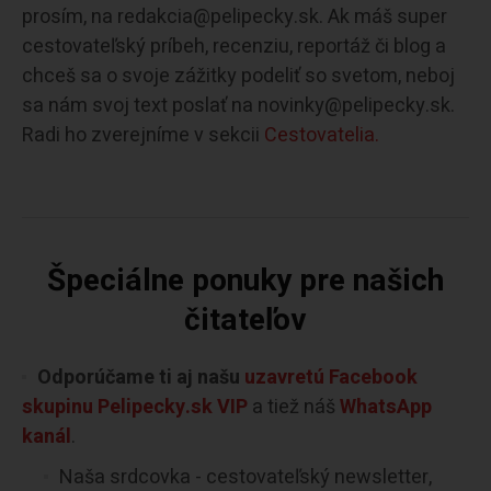
prosím, na redakcia@pelipecky.sk. Ak máš super
cestovateľský príbeh, recenziu, reportáž či blog a
chceš sa o svoje zážitky podeliť so svetom, neboj
sa nám svoj text poslať na novinky@pelipecky.sk.
Radi ho zverejníme v sekcii
Cestovatelia.
Špeciálne ponuky pre našich
čitateľov
Odporúčame ti aj našu
uzavretú Facebook
skupinu Pelipecky.sk VIP
a tiež náš
WhatsApp
kanál
.
Naša srdcovka - cestovateľský newsletter,