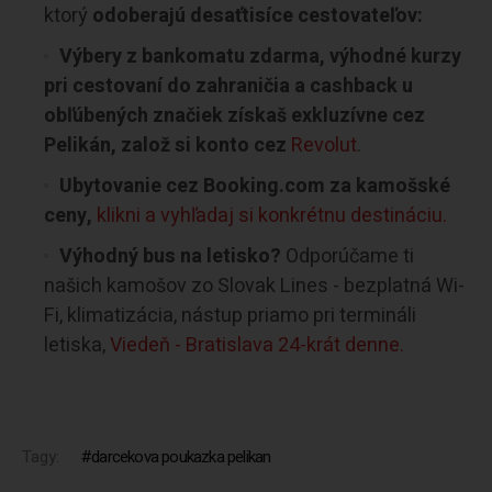
ktorý
odoberajú desaťtisíce cestovateľov:
Výbery z bankomatu zdarma, výhodné kurzy
pri cestovaní do zahraničia a cashback u
obľúbených značiek získaš exkluzívne cez
Pelikán, založ si konto cez
Revolut
.
Ubytovanie cez Booking.com za kamošské
ceny,
klikni a vyhľadaj si konkrétnu destináciu.
Výhodný bus na letisko?
Odporúčame ti
našich kamošov zo Slovak Lines - bezplatná Wi-
Fi, klimatizácia, nástup priamo pri termináli
letiska,
Viedeň - Bratislava 24-krát denne.
Tagy:
darcekova poukazka pelikan