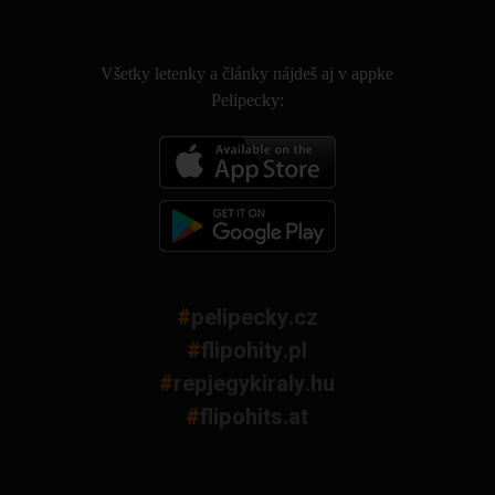
.
Všetky letenky a články nájdeš aj v appke
Pelipecky:
#
pelipecky.cz
#
flipohity.pl
#
repjegykiraly.hu
#
flipohits.at