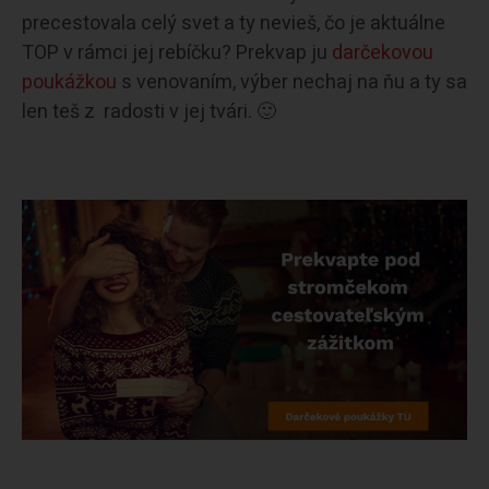
precestovala celý svet a ty nevieš, čo je aktuálne
TOP v rámci jej rebíčku? Prekvap ju
darčekovou
poukážkou
s venovaním, výber nechaj na ňu a ty sa
len teš z radosti v jej tvári. 🙂