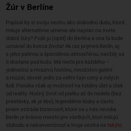
Žúr v Berlíne
Popísal by si svoju sestru ako slobodnú dušu, ktorá
miluje alternatívne umenie ale najviac na svete
dobré žúry? Pošli ju (opäť) do Berlína a ona ťa bude
uznávať do konca života! Ak raz prijmeš Berlín, aj
s jeho patinou a špeciálnou atmosférou, navždy sa
ti dostane pod kožu. Má niečo pre každého –
jedinečnú a mrazivú históriu, množstvo galérií
a múzeí, skvelé jedlo za veľmi fajn ceny a milých
ľudí. Ponúka však aj možnosť na totálny úlet a útek
od reality. Nočný život od piatku až do nedele (bez
prestávky, ak je libo), legendárne kluby a často
priam estráda bizarností, ktoré sa u nás nevidia.
Berlín je krásne miesto pre všetkých, ktorí milujú
slobodu a nekonvenčnosť a tvoja sestra na
takýto