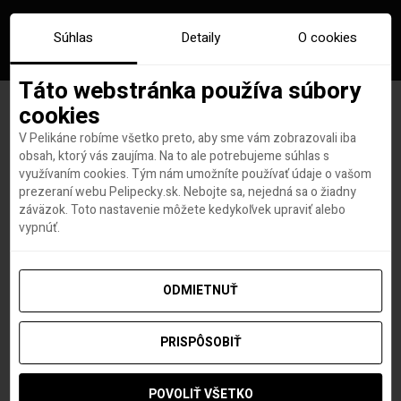
Súhlas
Detaily
O cookies
Táto webstránka používa súbory
cookies
V Pelikáne robíme všetko preto, aby sme vám zobrazovali iba
Prekvap svoju sestru
obsah, ktorý vás zaujíma. Na to ale potrebujeme súhlas s
využívaním cookies. Tým nám umožníte používať údaje o vašom
najlepším darčekom na svete!
prezeraní webu Pelipecky.sk. Nebojte sa, nejedná sa o žiadny
záväzok. Toto nastavenie môžete kedykoľvek upraviť alebo
vypnúť.
Barbora Schillerová
autor
12. DECEMBRA 2018
ODMIETNUŤ
PRISPÔSOBIŤ
POVOLIŤ VŠETKO