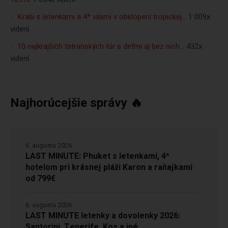
Krabi s letenkami a 4* vilami v obklopení tropickej…
1 009x
videní
10 najkrajších tatranských túr s deťmi aj bez nich…
432x
videní
Najhorúcejšie správy 🔥
6. augusta 2026
LAST MINUTE: Phuket s letenkami, 4*
hotelom pri krásnej pláži Karon a raňajkami
od 799€
6. augusta 2026
LAST MINUTE letenky a dovolenky 2026:
Santorini, Tenerife, Kos a iné