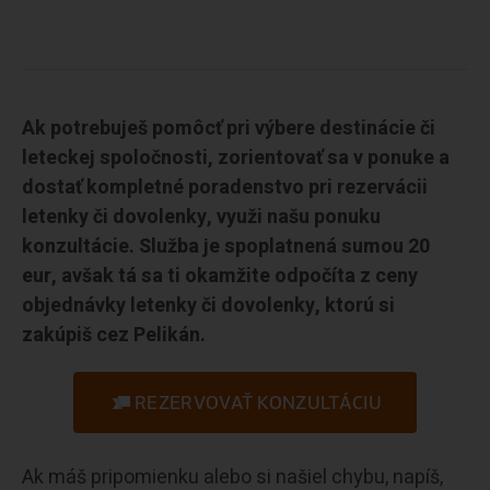
Ak potrebuješ pomôcť pri výbere destinácie či
leteckej spoločnosti, zorientovať sa v ponuke a
dostať kompletné poradenstvo pri rezervácii
letenky či dovolenky, využi našu ponuku
konzultácie. Služba je spoplatnená sumou 20
eur, avšak tá sa ti okamžite odpočíta z ceny
objednávky letenky či dovolenky, ktorú si
zakúpiš cez Pelikán.
REZERVOVAŤ KONZULTÁCIU
Ak máš pripomienku alebo si našiel chybu, napíš,