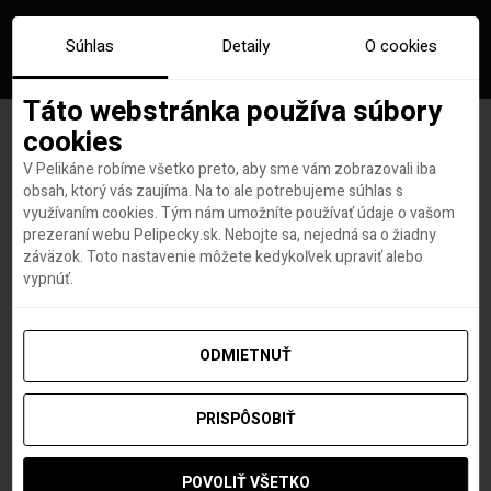
Súhlas
Detaily
O cookies
Táto webstránka používa súbory
cookies
V Pelikáne robíme všetko preto, aby sme vám zobrazovali iba
Značka:
zimbabwe
obsah, ktorý vás zaujíma. Na to ale potrebujeme súhlas s
využívaním cookies. Tým nám umožníte používať údaje o vašom
prezeraní webu Pelipecky.sk. Nebojte sa, nejedná sa o žiadny
záväzok. Toto nastavenie môžete kedykoľvek upraviť alebo
vypnúť.
ODMIETNUŤ
PRISPÔSOBIŤ
POVOLIŤ VŠETKO