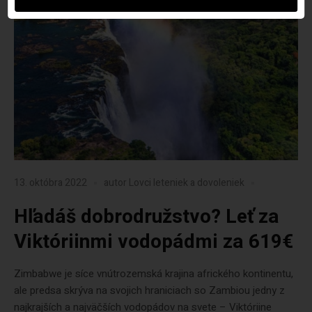
13. októbra 2022
autor
Lovci leteniek a dovoleniek
Hľadáš dobrodružstvo? Leť za
Viktóriinmi vodopádmi za 619€
Zimbabwe je síce vnútrozemská krajina afrického kontinentu,
ale predsa skrýva na svojich hraniciach so Zambiou jedny z
najkrajších a najväčších vodopádov na svete – Viktóriine