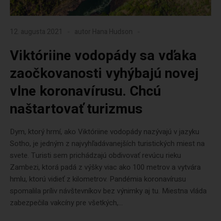
12. augusta 2021
autor
Hana Hudson
Viktóriine vodopády sa vďaka
zaočkovanosti vyhýbajú novej
vlne koronavírusu. Chcú
naštartovať turizmus
Dym, ktorý hrmí, ako Viktóriine vodopády nazývajú v jazyku
Sotho, je jedným z najvyhľadávanejších turistických miest na
svete. Turisti sem prichádzajú obdivovať revúcu rieku
Zambezi, ktorá padá z výšky viac ako 100 metrov a vytvára
hmlu, ktorú vidieť z kilometrov. Pandémia koronavírusu
spomalila príliv návštevníkov bez výnimky aj tu. Miestna vláda
zabezpečila vakcíny pre všetkých,...