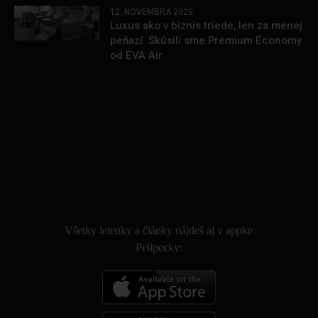
12. NOVEMBRA 2025
Luxus ako v biznis triede, len za menej
peňazí. Skúsili sme Premium Economy
od EVA Air
.
Všetky letenky a články nájdeš aj v appke
Pelipecky: