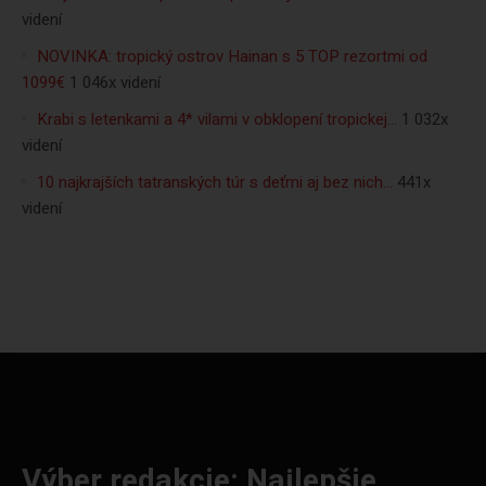
videní
NOVINKA: tropický ostrov Hainan s 5 TOP rezortmi od
1099€
1 046x videní
Krabi s letenkami a 4* vilami v obklopení tropickej…
1 032x
videní
10 najkrajších tatranských túr s deťmi aj bez nich…
441x
videní
Výber redakcie: Najlepšie