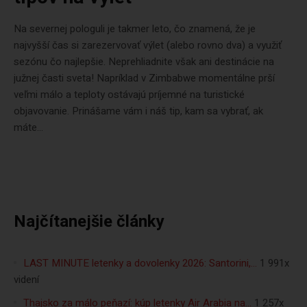
Na severnej pologuli je takmer leto, čo znamená, že je
najvyšší čas si zarezervovať výlet (alebo rovno dva) a využiť
sezónu čo najlepšie. Neprehliadnite však ani destinácie na
južnej časti sveta! Napríklad v Zimbabwe momentálne prší
veľmi málo a teploty ostávajú príjemné na turistické
objavovanie. Prinášame vám i náš tip, kam sa vybrať, ak
máte...
Najčítanejšie články
LAST MINUTE letenky a dovolenky 2026: Santorini,…
1 991x
videní
Thajsko za málo peňazí: kúp letenky Air Arabia na…
1 257x