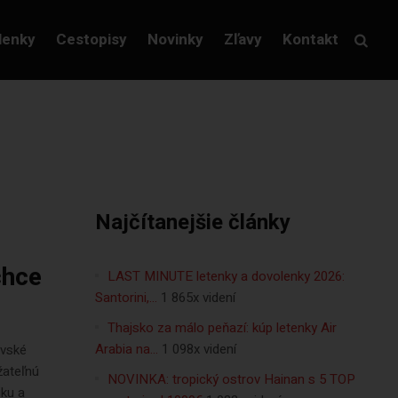
lenky
Cestopisy
Novinky
Zľavy
Kontakt
Najčítanejšie články
chce
LAST MINUTE letenky a dovolenky 2026:
Santorini,…
1 865x videní
Thajsko za málo peňazí: kúp letenky Air
Arabia na…
1 098x videní
ovské
žateľnú
NOVINKA: tropický ostrov Hainan s 5 TOP
iku a