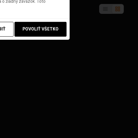
 o žiadny záväzok. Toto
BIŤ
POVOLIŤ VŠETKO