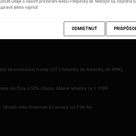
ívať údaje o vašom prezeraní webu Pelipecky.sk. Nebojte sa, nejedná sa
praviť alebo vypnúť.
ODMIETNUŤ
PRISPÔSO
rtáž ekonomickej triedy LOT (+letenky do Ameriky od 499€)
uxusne do Číny s 50% zľavou. Máme letenky za 1 199€!
zí. Skúsili sme Premium Economy od EVA Air