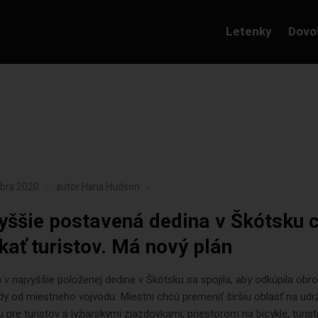
Letenky
Dovo
mbra 2020
autor
Hana Hudson
yššie postavená dedina v Škótsku 
ákať turistov. Má nový plán
v najvyššie položenej dedine v Škótsku sa spojila, aby odkúpila obr
y od miestneho vojvodu. Miestni chcú premeniť širšiu oblasť na udr
u pre turistov s lyžiarskymi zjazdovkami, priestorom na bicykle, turist