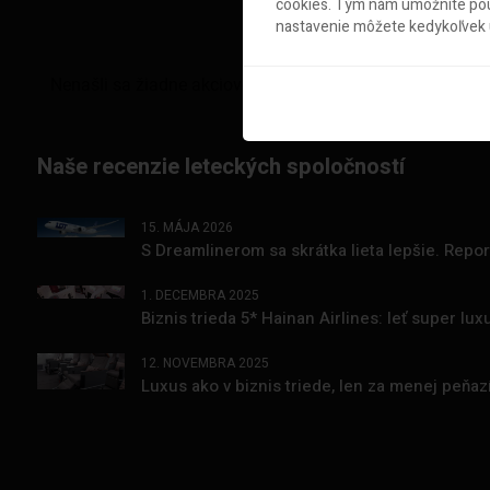
cookies. Tým nám umožníte použ
nastavenie môžete kedykoľvek u
Naše recenzie leteckých spoločností
15. MÁJA 2026
S Dreamlinerom sa skrátka lieta lepšie. Repo
1. DECEMBRA 2025
Biznis trieda 5* Hainan Airlines: leť super l
12. NOVEMBRA 2025
Luxus ako v biznis triede, len za menej peňa