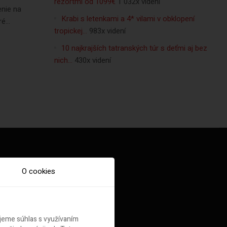
rezortmi od 1099€
1 032x videní
enie na
Krabi s letenkami a 4* vilami v obklopení
...
tropickej…
983x videní
10 najkrajších tatranských túr s deťmi aj bez
nich…
430x videní
O cookies
ujeme súhlas s využívaním