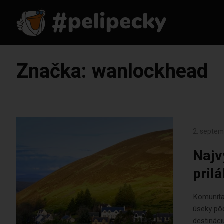
Značka:
wanlockhead
2. septe
Najv
pril
Komunita 
úseky pôd
destináci