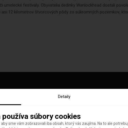
i umelecké festivaly. Obyvatelia dedinky Wanlockhead dostali povol
e asi 12 kilometrov štvorcových pôdy zo súkromných pozemkov, ktoré
Detaily
y tohto týždňa
 používa súbory cookies
 aby sme vám zobrazovali iba obsah, ktorý vás zaujíma. Na to ale potreb