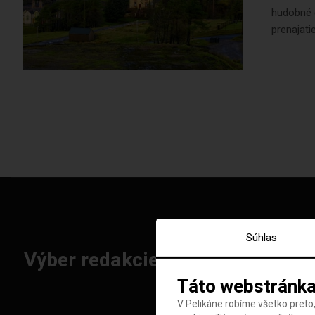
hudobné č
prenajati
Súhlas
Výber redakcie: Najlepšie letenk
Táto webstránka
V Pelikáne robíme všetko preto,