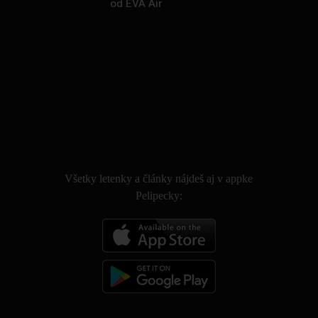
od EVA Air
.
Všetky letenky a články nájdeš aj v appke
Pelipecky: