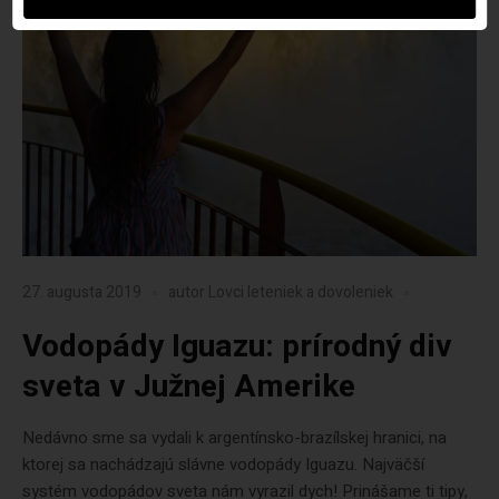
27. augusta 2019
autor
Lovci leteniek a dovoleniek
Vodopády Iguazu: prírodný div
sveta v Južnej Amerike
Nedávno sme sa vydali k argentínsko-brazílskej hranici, na
ktorej sa nachádzajú slávne vodopády Iguazu. Najväčší
systém vodopádov sveta nám vyrazil dych! Prinášame ti tipy,