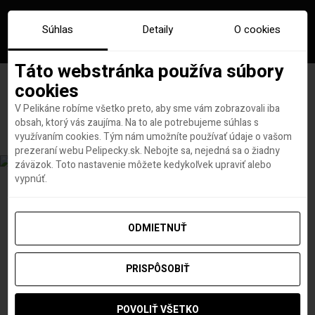
Súhlas
Detaily
O cookies
Táto webstránka používa súbory
cookies
V Pelikáne robíme všetko preto, aby sme vám zobrazovali iba
Značka:
vodopady iguazu
obsah, ktorý vás zaujíma. Na to ale potrebujeme súhlas s
využívaním cookies. Tým nám umožníte používať údaje o vašom
prezeraní webu Pelipecky.sk. Nebojte sa, nejedná sa o žiadny
záväzok. Toto nastavenie môžete kedykoľvek upraviť alebo
vypnúť.
ODMIETNUŤ
PRISPÔSOBIŤ
POVOLIŤ VŠETKO