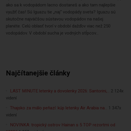
ako sa k vodopádom lacno dostaneš a ako tam najlepšie
využiť čas! Sú Iguazu tie „naj“ vodopády sveta? Iguazu sú
skutočne najväčšou sústavou vodopádov na našej
planéte. Celú oblasť tvorí v období dažďov viac než 250
vodopádov. V období sucha je vodných stĺpcov...
Najčítanejšie články
LAST MINUTE letenky a dovolenky 2026: Santorini,…
2 124x
videní
Thajsko za málo peňazí: kúp letenky Air Arabia na…
1 347x
videní
NOVINKA: tropický ostrov Hainan s 5 TOP rezortmi od