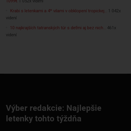
1099€
1 052x videní
Krabi s letenkami a 4* vilami v obklopení tropickej…
1 042x
videní
10 najkrajších tatranských túr s deťmi aj bez nich…
461x
videní
Výber redakcie: Najlepšie
letenky tohto týždňa