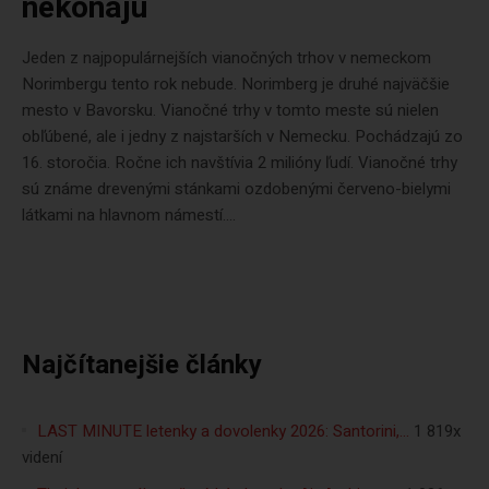
nekonajú
Jeden z najpopulárnejších vianočných trhov v nemeckom
Norimbergu tento rok nebude. Norimberg je druhé najväčšie
mesto v Bavorsku. Vianočné trhy v tomto meste sú nielen
obľúbené, ale i jedny z najstarších v Nemecku. Pochádzajú zo
16. storočia. Ročne ich navštívia 2 milióny ľudí. Vianočné trhy
sú známe drevenými stánkami ozdobenými červeno-bielymi
látkami na hlavnom námestí....
Najčítanejšie články
LAST MINUTE letenky a dovolenky 2026: Santorini,…
1 819x
videní