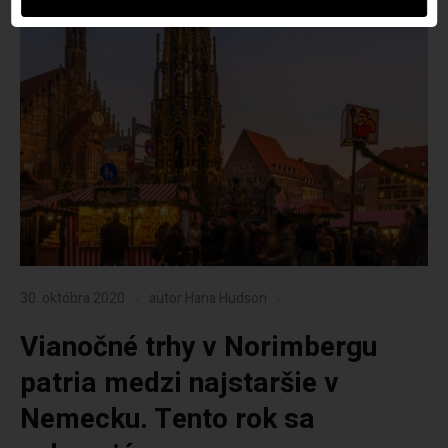
30. októbra 2020
autor
Hana Hudson
Vianočné trhy v Norimbergu
patria medzi najstaršie v
Nemecku. Tento rok sa