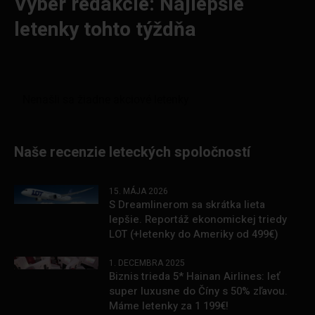
Výber redakcie: Najlepšie
letenky tohto týždňa
Naše recenzie leteckých spoločností
15. MÁJA 2026
S Dreamlinerom sa skrátka lieta
lepšie. Reportáž ekonomickej triedy
LOT (+letenky do Ameriky od 499€)
1. DECEMBRA 2025
Biznis trieda 5* Hainan Airlines: leť
super luxusne do Číny s 50% zľavou.
Máme letenky za 1 199€!