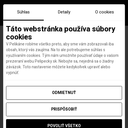
Súhlas
Detaily
O cookies
Táto webstránka používa súbory
cookies
V Pelikáne robíme všetko preto, aby sme vám zobrazovali iba
Značka:
vanocne trhy
obsah, ktorý vás zaujíma. Na to ale potrebujeme súhlas s
využívaním cookies. Tým nám umožníte používať údaje o vašom
nuremberg
prezeraní webu Pelipecky.sk. Nebojte sa, nejedná sa o žiadny
záväzok. Toto nastavenie môžete kedykoľvek upraviť alebo
vypnúť.
ODMIETNUŤ
PRISPÔSOBIŤ
POVOLIŤ VŠETKO