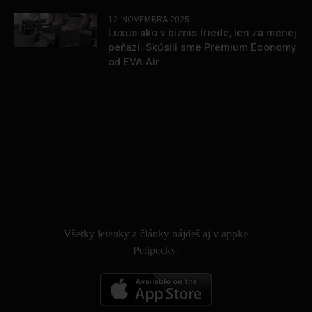
12. NOVEMBRA 2025
Luxus ako v biznis triede, len za menej
peňazí. Skúsili sme Premium Economy
od EVA Air
.
Všetky letenky a články nájdeš aj v appke
Pelipecky: