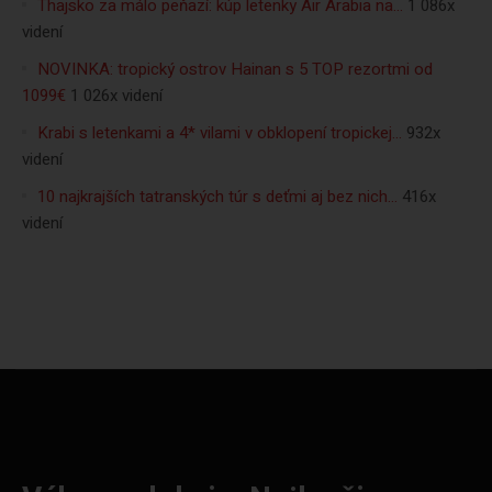
Thajsko za málo peňazí: kúp letenky Air Arabia na…
1 086x
videní
NOVINKA: tropický ostrov Hainan s 5 TOP rezortmi od
1099€
1 026x videní
Krabi s letenkami a 4* vilami v obklopení tropickej…
932x
videní
10 najkrajších tatranských túr s deťmi aj bez nich…
416x
videní