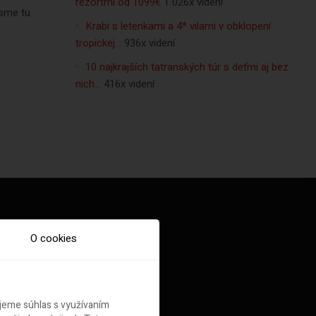
rezortmi od 1099€
1 026x videní
 sme tu
Krabi s letenkami a 4* vilami v obklopení
tropickej…
936x videní
10 najkrajších tatranských túr s deťmi aj bez
nich…
416x videní
O cookies
ujeme súhlas s využívaním