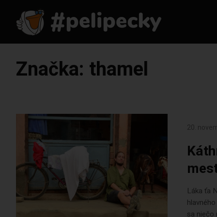
Značka:
thamel
20. nove
Káth
mest
Láka ťa N
hlavného 
sa niečo