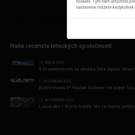
cookies. Tým nám umožníte použ
nastavenie môžete kedykoľvek u
Naše recenzie leteckých spoločností
15. MÁJA 2026
S Dreamlinerom sa skrátka lieta lepšie. Repo
1. DECEMBRA 2025
Biznis trieda 5* Hainan Airlines: leť super l
12. NOVEMBRA 2025
Luxus ako v biznis triede, len za menej peňa