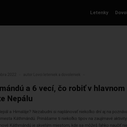
Letenky
Dovo
mbra 2022
autor
Lovci leteniek a dovoleniek
mándú a 6 vecí, čo robiť v hlavnom
e Nepálu
epál a Himaláje? Nezabudni si naplánovať niekoľko dní aj na poznáv
mesta Káthmándú. Prinášame ti niekoľko tipov na zaujímavé aktivit
 nové Káthmándú je skvelým miestom, kde sa môžeš ľahko naučiť ni