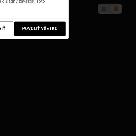
 o žiadny záväzok. Toto
BIŤ
POVOLIŤ VŠETKO