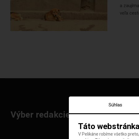
a zaujíma
veľa cest
Súhlas
Výber redakcie: Najlepšie letenk
Táto webstránka
V Pelikáne robíme všetko preto,