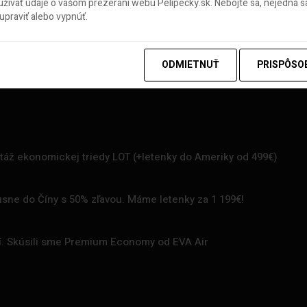
ívať údaje o vašom prezeraní webu Pelipecky.sk. Nebojte sa, nejedná sa
praviť alebo vypnúť.
ODMIETNUŤ
PRISPÔSO
rtáž ekonomickej triedy LOT (+letenky do Ameriky od 499€)
uxusne do Číny s 50% zľavou. Máme letenky za 1 199€!
zí. Skúsili sme Premium Economy od EVA Air