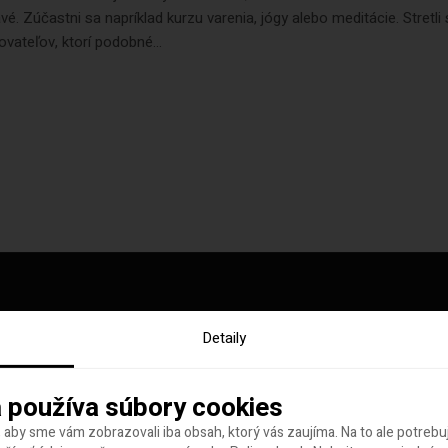
vé. Zúčastni sa napríklad kurzu varenia, jógy alebo meditácie. Stretli
ovateľov, ktorí podobné...
Detaily
y tohto týždňa
 používa súbory cookies
 aby sme vám zobrazovali iba obsah, ktorý vás zaujíma. Na to ale potreb