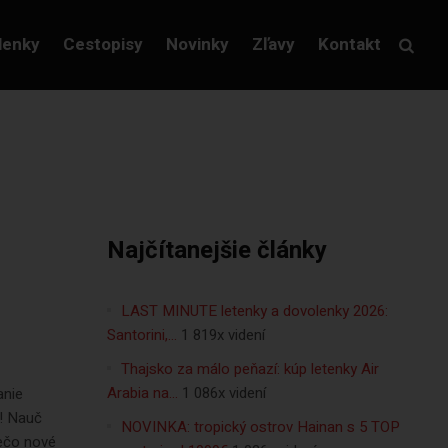
lenky
Cestopisy
Novinky
Zľavy
Kontakt
Najčítanejšie články
LAST MINUTE letenky a dovolenky 2026:
Santorini,…
1 819x videní
Thajsko za málo peňazí: kúp letenky Air
Arabia na…
1 086x videní
anie
y! Nauč
NOVINKA: tropický ostrov Hainan s 5 TOP
ečo nové