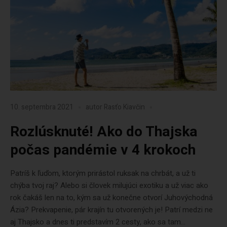
10. septembra 2021
autor
Rasťo Kiavčin
Rozlúsknuté! Ako do Thajska
počas pandémie v 4 krokoch
Patríš k ľuďom, ktorým prirástol ruksak na chrbát, a už ti
chýba tvoj raj? Alebo si človek milujúci exotiku a už viac ako
rok čakáš len na to, kým sa už konečne otvorí Juhovýchodná
Ázia? Prekvapenie, pár krajín tu otvorených je! Patrí medzi ne
aj Thajsko a dnes ti predstavím 2 cesty, ako sa tam...