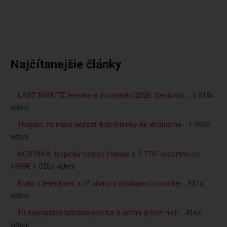
Najčítanejšie články
LAST MINUTE letenky a dovolenky 2026: Santorini,…
1 818x
videní
Thajsko za málo peňazí: kúp letenky Air Arabia na…
1 083x
videní
NOVINKA: tropický ostrov Hainan s 5 TOP rezortmi od
1099€
1 026x videní
Krabi s letenkami a 4* vilami v obklopení tropickej…
931x
videní
10 najkrajších tatranských túr s deťmi aj bez nich…
416x
videní