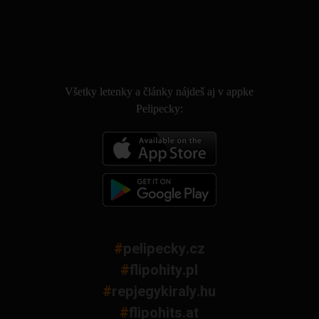
.
Všetky letenky a články nájdeš aj v appke
Pelipecky:
#
pelipecky.cz
#
flipohity.pl
#
repjegykiraly.hu
#
flipohits.at