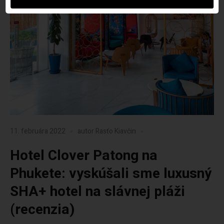
11. februára 2022
autor
Rasťo Kiavčin
Hotel Clover Patong na
Phukete: vyskúšali sme luxusný
SHA+ hotel na slávnej pláži
(recenzia)