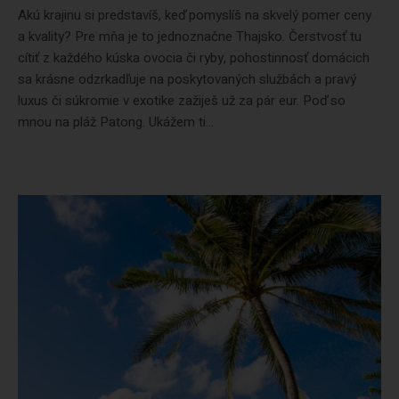
Akú krajinu si predstavíš, keď pomyslíš na skvelý pomer ceny
a kvality? Pre mňa je to jednoznačne Thajsko. Čerstvosť tu
cítiť z každého kúska ovocia či ryby, pohostinnosť domácich
sa krásne odzrkadľuje na poskytovaných službách a pravý
luxus či súkromie v exotike zažiješ už za pár eur. Poď so
mnou na pláž Patong. Ukážem ti...