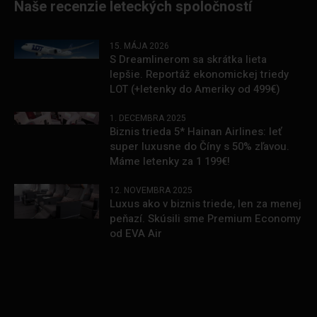
Naše recenzie leteckých spoločností
15. MÁJA 2026
S Dreamlinerom sa skrátka lieta
lepšie. Reportáž ekonomickej triedy
LOT (+letenky do Ameriky od 499€)
1. DECEMBRA 2025
Biznis trieda 5* Hainan Airlines: leť
super luxusne do Číny s 50% zľavou.
Máme letenky za 1 199€!
12. NOVEMBRA 2025
Luxus ako v biznis triede, len za menej
peňazí. Skúsili sme Premium Economy
od EVA Air