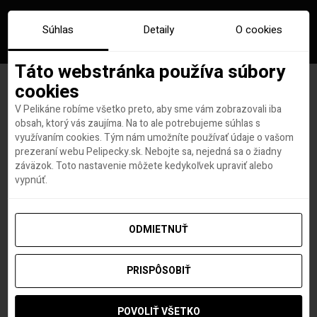
Súhlas
Detaily
O cookies
Táto webstránka používa súbory
cookies
V Pelikáne robíme všetko preto, aby sme vám zobrazovali iba
Značka:
thajsko COE
obsah, ktorý vás zaujíma. Na to ale potrebujeme súhlas s
využívaním cookies. Tým nám umožníte používať údaje o vašom
prezeraní webu Pelipecky.sk. Nebojte sa, nejedná sa o žiadny
záväzok. Toto nastavenie môžete kedykoľvek upraviť alebo
vypnúť.
ODMIETNUŤ
PRISPÔSOBIŤ
POVOLIŤ VŠETKO