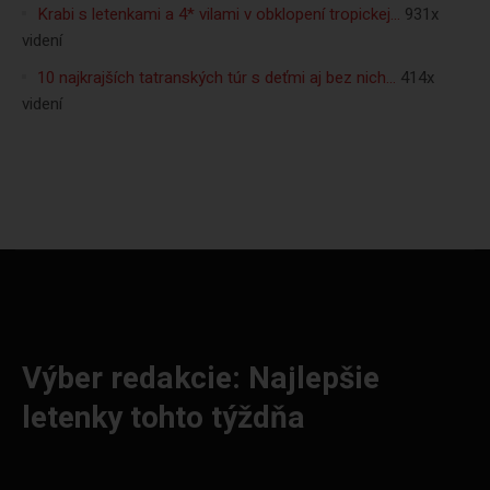
Krabi s letenkami a 4* vilami v obklopení tropickej…
931x
videní
10 najkrajších tatranských túr s deťmi aj bez nich…
414x
videní
Výber redakcie: Najlepšie
letenky tohto týždňa