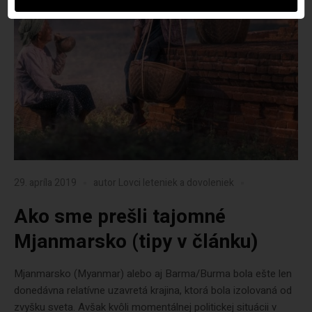
29. apríla 2019
autor
Lovci leteniek a dovoleniek
Ako sme prešli tajomné
Mjanmarsko (tipy v článku)
Mjanmarsko (Myanmar) alebo aj Barma/Burma bola ešte len
donedávna relatívne uzavretá krajina, ktorá bola izolovaná od
zvyšku sveta. Avšak kvôli momentálnej politickej situácii v