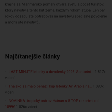
krajine sa Mjanmarsko pomaly otvára svetu a počet turistov,
ktorý navštivia tento kút zeme, každým rokom stúpa. Len pár
rokov dozadu ste potrebovali na návštevu špeciálne povolenie
a mohli ste navštíviť...
Najčítanejšie články
LAST MINUTE letenky a dovolenky 2026: Santorini,…
1 817x
videní
Thajsko za málo peňazí: kúp letenky Air Arabia na…
1 083x
videní
NOVINKA: tropický ostrov Hainan s 5 TOP rezortmi od
1099€
1 026x videní