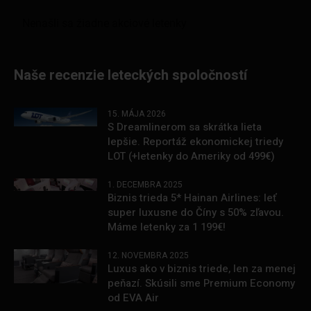
Naše recenzie leteckých spoločností
15. MÁJA 2026
S Dreamlinerom sa skrátka lieta
lepšie. Reportáž ekonomickej triedy
LOT (+letenky do Ameriky od 499€)
1. DECEMBRA 2025
Biznis trieda 5* Hainan Airlines: leť
super luxusne do Číny s 50% zľavou.
Máme letenky za 1 199€!
12. NOVEMBRA 2025
Luxus ako v biznis triede, len za menej
peňazí. Skúsili sme Premium Economy
od EVA Air