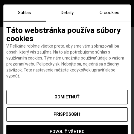
Súhlas
Detaily
O cookies
Táto webstránka používa súbory
cookies
V Pelikáne robíme všetko preto, aby sme vám zobrazovali iba
Značka:
schwedagon pagoda
obsah, ktorý vás zaujíma. Na to ale potrebujeme súhlas s
využívaním cookies. Tým nám umožníte používať údaje o vašom
prezeraní webu Pelipecky.sk. Nebojte sa, nejedná sa o žiadny
záväzok. Toto nastavenie môžete kedykoľvek upraviť alebo
vypnúť.
ODMIETNUŤ
PRISPÔSOBIŤ
POVOLIŤ VŠETKO