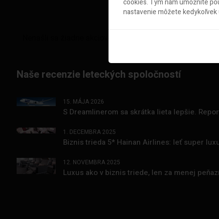
cookies. Tým nám umožníte použ
nastavenie môžete kedykoľvek u
Naše recenzie leteckých spoločností
15. MÁJA 2026
S Dreamlinerom sa skrátka lieta lepšie. Repo
1. DECEMBRA 2025
Biznis trieda 5* Hainan Airlines: leť super l
12. NOVEMBRA 2025
Luxus ako v biznis triede, len za menej peňa