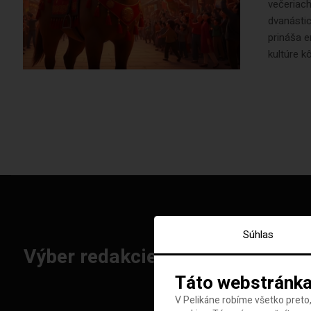
večeriach
dvanástic
prináša e
kultúre k
Súhlas
Výber redakcie: Najlepšie letenk
Táto webstránka
V Pelikáne robíme všetko preto,