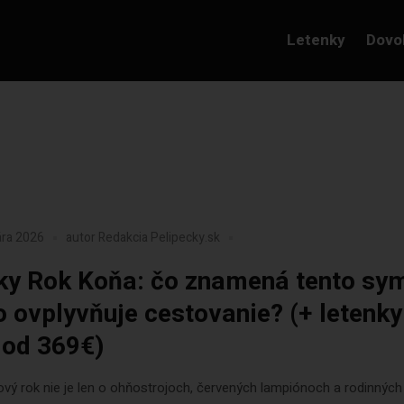
Letenky
Dovo
ára 2026
autor
Redakcia Pelipecky.sk
ky Rok Koňa: čo znamená tento sy
o ovplyvňuje cestovanie? (+ letenky
 od 369€)
vý rok nie je len o ohňostrojoch, červených lampiónoch a rodinných