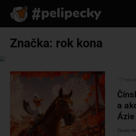
Značka:
rok kona
17. febru
Číns
a ak
Ázie
Čínsky No