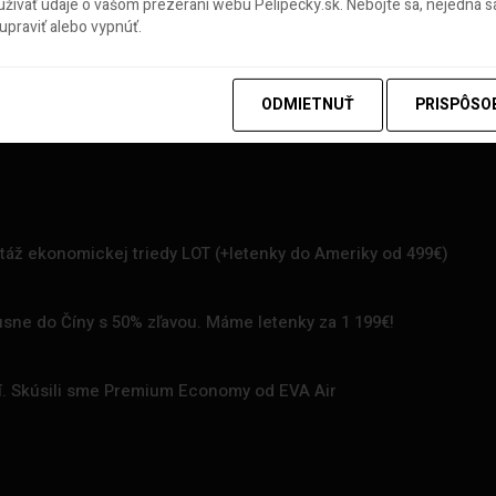
ívať údaje o vašom prezeraní webu Pelipecky.sk. Nebojte sa, nejedná sa
praviť alebo vypnúť.
ODMIETNUŤ
PRISPÔSO
rtáž ekonomickej triedy LOT (+letenky do Ameriky od 499€)
uxusne do Číny s 50% zľavou. Máme letenky za 1 199€!
zí. Skúsili sme Premium Economy od EVA Air