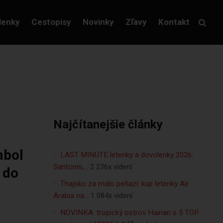
lenky
Cestopisy
Novinky
Zľavy
Kontakt
Najčítanejšie články
mbol
LAST MINUTE letenky a dovolenky 2026:
Santorini,…
2 236x videní
 do
Thajsko za málo peňazí: kúp letenky Air
Arabia na…
1 084x videní
NOVINKA: tropický ostrov Hainan s 5 TOP