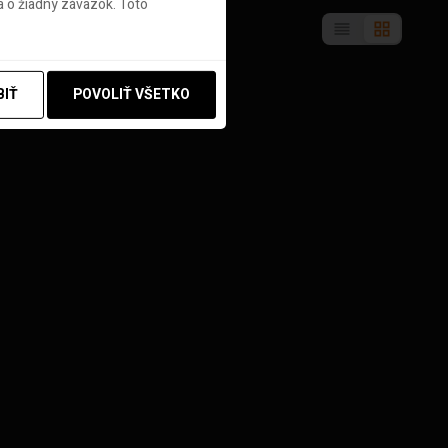
 o žiadny záväzok. Toto
BIŤ
POVOLIŤ VŠETKO