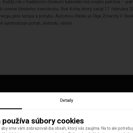
. Každý rok v tradičnom čínskom kalendári má svojho patróna – jed
h zvierat čínskeho zverokruhu. Rok Koňa, ktorý začal 17. februára 2
nergiu plnú tempa a pohybu. Autorkou článku je Olga Zmarzly V číns
ôň symbolizuje pohyb, slobodu, vášeň...
Detaily
y tohto týždňa
 používa súbory cookies
 aby sme vám zobrazovali iba obsah, ktorý vás zaujíma. Na to ale potreb