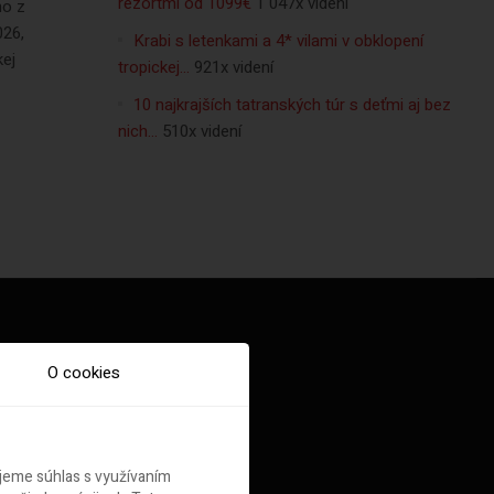
rezortmi od 1099€
1 047x videní
no z
026,
Krabi s letenkami a 4* vilami v obklopení
kej
tropickej…
921x videní
10 najkrajších tatranských túr s deťmi aj bez
nich…
510x videní
O cookies
ujeme súhlas s využívaním