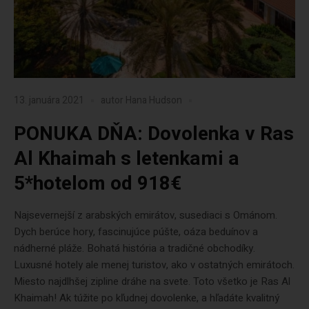
13. januára 2021
autor
Hana Hudson
PONUKA DŇA: Dovolenka v Ras
Al Khaimah s letenkami a
5*hotelom od 918€
Najsevernejší z arabských emirátov, susediaci s Ománom.
Dych berúce hory, fascinujúce púšte, oáza beduínov a
nádherné pláže. Bohatá história a tradičné obchodíky.
Luxusné hotely ale menej turistov, ako v ostatných emirátoch.
Miesto najdlhšej zipline dráhe na svete. Toto všetko je Ras Al
Khaimah! Ak túžite po kľudnej dovolenke, a hľadáte kvalitný