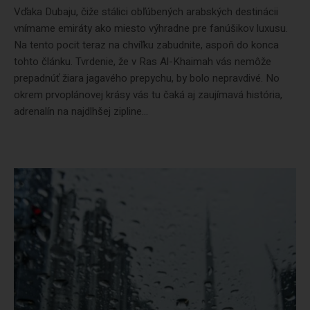
Vďaka Dubaju, čiže stálici obľúbených arabských destinácii
vnímame emiráty ako miesto výhradne pre fanúšikov luxusu.
Na tento pocit teraz na chvíľku zabudnite, aspoň do konca
tohto článku. Tvrdenie, že v Ras Al-Khaimah vás nemôže
prepadnúť žiara jagavého prepychu, by bolo nepravdivé. No
okrem prvoplánovej krásy vás tu čaká aj zaujímavá história,
adrenalín na najdlhšej zipline...