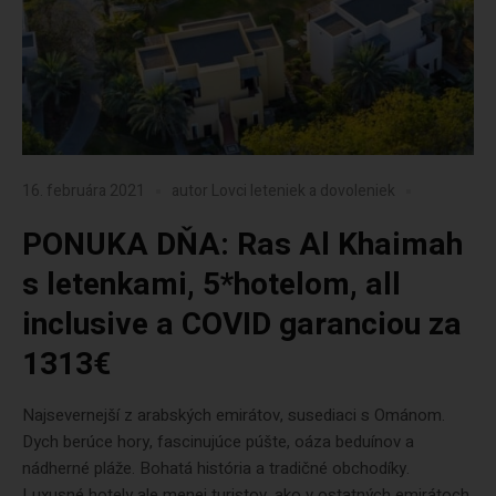
16. februára 2021
autor
Lovci leteniek a dovoleniek
PONUKA DŇA: Ras Al Khaimah
s letenkami, 5*hotelom, all
inclusive a COVID garanciou za
1313€
Najsevernejší z arabských emirátov, susediaci s Ománom.
Dych berúce hory, fascinujúce púšte, oáza beduínov a
nádherné pláže. Bohatá história a tradičné obchodíky.
Luxusné hotely ale menej turistov, ako v ostatných emirátoch.