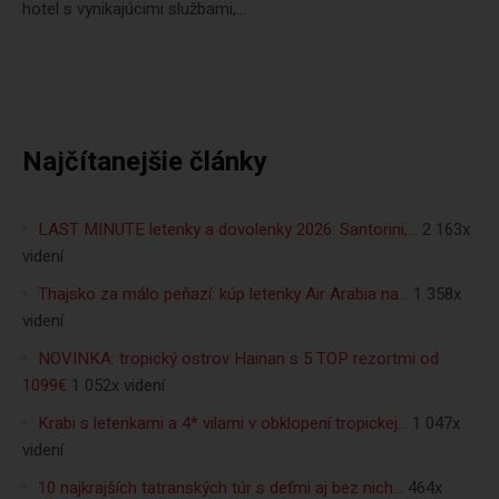
hotel s vynikajúcimi službami,...
Najčítanejšie články
LAST MINUTE letenky a dovolenky 2026: Santorini,…
2 163x
videní
Thajsko za málo peňazí: kúp letenky Air Arabia na…
1 358x
videní
NOVINKA: tropický ostrov Hainan s 5 TOP rezortmi od
1099€
1 052x videní
Krabi s letenkami a 4* vilami v obklopení tropickej…
1 047x
videní
10 najkrajších tatranských túr s deťmi aj bez nich…
464x