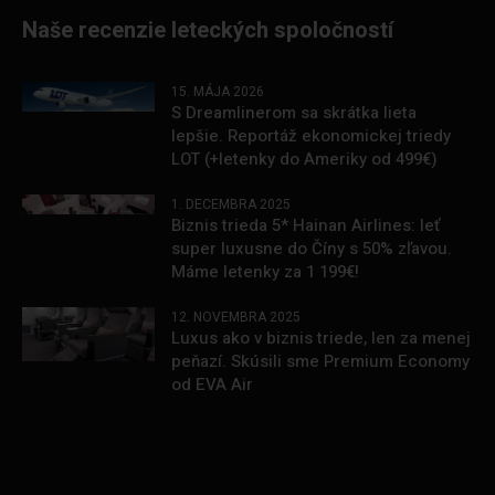
Naše recenzie leteckých spoločností
15. MÁJA 2026
S Dreamlinerom sa skrátka lieta
lepšie. Reportáž ekonomickej triedy
LOT (+letenky do Ameriky od 499€)
1. DECEMBRA 2025
Biznis trieda 5* Hainan Airlines: leť
super luxusne do Číny s 50% zľavou.
Máme letenky za 1 199€!
12. NOVEMBRA 2025
Luxus ako v biznis triede, len za menej
peňazí. Skúsili sme Premium Economy
od EVA Air