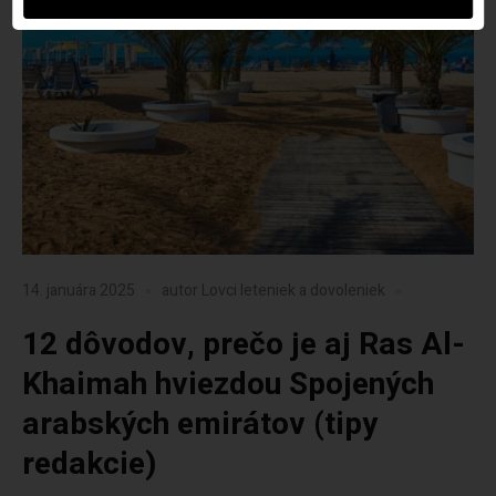
14. januára 2025
autor
Lovci leteniek a dovoleniek
12 dôvodov, prečo je aj Ras Al-
Khaimah hviezdou Spojených
arabských emirátov (tipy
redakcie)