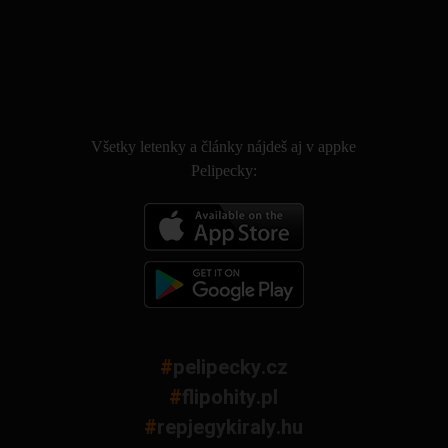
.
Všetky letenky a články nájdeš aj v appke
Pelipecky:
#
pelipecky.cz
#
flipohity.pl
#
repjegykiraly.hu