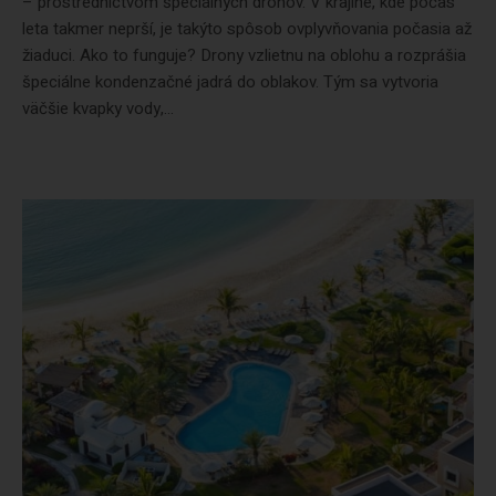
– prostredníctvom špeciálnych dronov. V krajine, kde počas
leta takmer neprší, je takýto spôsob ovplyvňovania počasia až
žiaduci. Ako to funguje? Drony vzlietnu na oblohu a rozprášia
špeciálne kondenzačné jadrá do oblakov. Tým sa vytvoria
väčšie kvapky vody,...