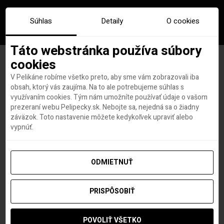
Súhlas
Detaily
O cookies
Táto webstránka používa súbory
cookies
V Pelikáne robíme všetko preto, aby sme vám zobrazovali iba
Značka:
ras al kkhaimah
obsah, ktorý vás zaujíma. Na to ale potrebujeme súhlas s
využívaním cookies. Tým nám umožníte používať údaje o vašom
prezeraní webu Pelipecky.sk. Nebojte sa, nejedná sa o žiadny
záväzok. Toto nastavenie môžete kedykoľvek upraviť alebo
vypnúť.
ODMIETNUŤ
PRISPÔSOBIŤ
POVOLIŤ VŠETKO