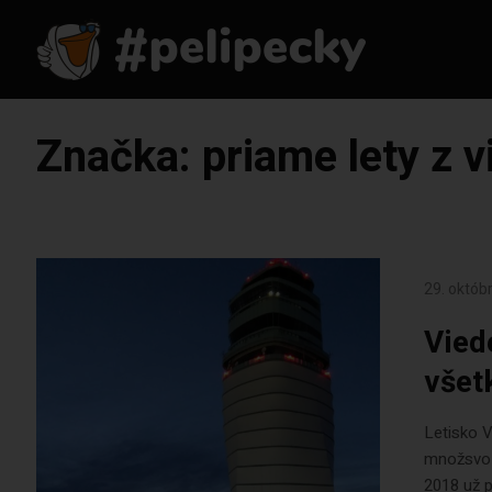
Značka:
priame lety z 
29. októb
Vied
všet
Letisko V
množsvo n
2018 už p