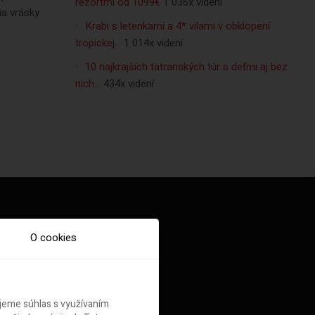
rezortmi od 1099€
1 036x videní
ia vrásky
Krabi s letenkami a 4* vilami v obklopení
tropickej…
1 014x videní
10 najkrajších tatranských túr s deťmi aj bez
nich…
434x videní
O cookies
ujeme súhlas s využívaním