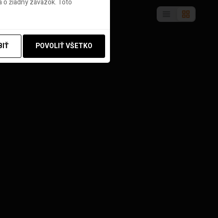
 o žiadny záväzok. Toto
BIŤ
POVOLIŤ VŠETKO