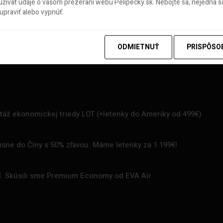
ívať údaje o vašom prezeraní webu Pelipecky.sk. Nebojte sa, nejedná sa
praviť alebo vypnúť.
ODMIETNUŤ
PRISPÔSO
rtáž ekonomickej triedy LOT (+letenky do Ameriky od 499€)
uxusne do Číny s 50% zľavou. Máme letenky za 1 199€!
zí. Skúsili sme Premium Economy od EVA Air