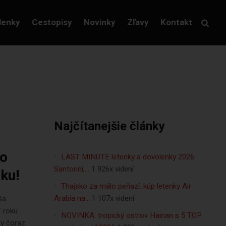
lenky
Cestopisy
Novinky
Zľavy
Kontakt
Najčítanejšie články
to
LAST MINUTE letenky a dovolenky 2026:
Santorini,…
1 926x videní
ku!
Thajsko za málo peňazí: kúp letenky Air
Arabia na…
1 107x videní
ša
V roku
NOVINKA: tropický ostrov Hainan s 5 TOP
ky čoraz