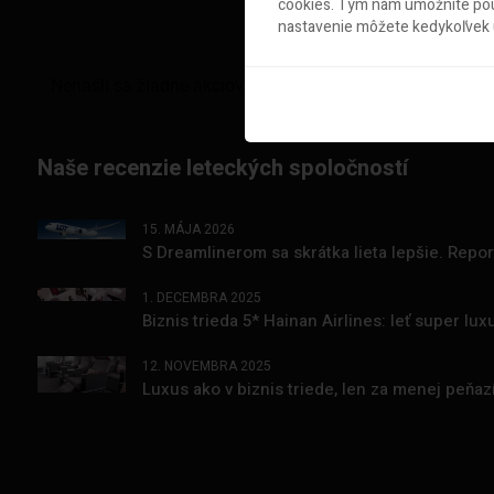
cookies. Tým nám umožníte použ
nastavenie môžete kedykoľvek u
Naše recenzie leteckých spoločností
15. MÁJA 2026
S Dreamlinerom sa skrátka lieta lepšie. Repo
1. DECEMBRA 2025
Biznis trieda 5* Hainan Airlines: leť super l
12. NOVEMBRA 2025
Luxus ako v biznis triede, len za menej peňa