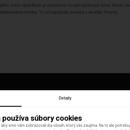
ejším, čoho výsledkom je množstvo nových priamych letov, ktoré rob
tislavskému letisku. Tu sú najväčšie novinky v skratke: Priamy...
Detaily
y tohto týždňa
 používa súbory cookies
 aby sme vám zobrazovali iba obsah, ktorý vás zaujíma. Na to ale potreb