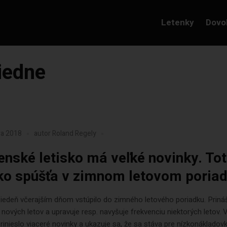
Letenky
Dovo
viedne
ra 2018
autor
Roland Regely
enské letisko má veľké novinky. To
ko spúšťa v zimnom letovom poriad
iedeň včerajším dňom vstúpilo do zimného letového poriadku. Priná
ových letov a upravuje resp. navyšuje frekvenciu niektorých letov. 
rinieslo viaceré novinky a ukazuje sa, že sa stáva pre nízkonákladov