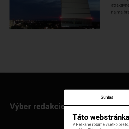
atraktívn
najmä bra
Súhlas
Výber redakcie: Najlepšie letenk
Táto webstránka
V Pelikáne robíme všetko preto,