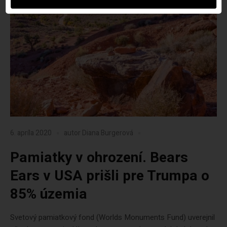
6. apríla 2020
autor
Diana Burgerová
Pamiatky v ohrození. Bears
Ears v USA prišli pre Trumpa o
85% územia
Svetový pamiatkový fond (Worlds Monuments Fund) uverejnil