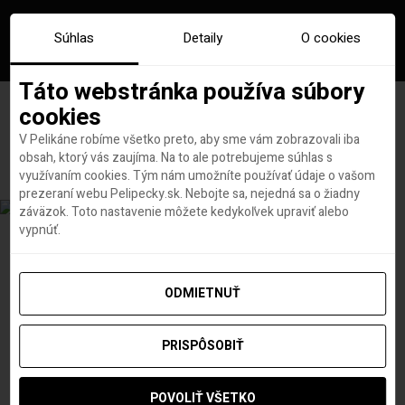
Súhlas
Detaily
O cookies
Táto webstránka používa súbory
cookies
V Pelikáne robíme všetko preto, aby sme vám zobrazovali iba
Značka:
povodni obyvatelia
obsah, ktorý vás zaujíma. Na to ale potrebujeme súhlas s
využívaním cookies. Tým nám umožníte používať údaje o vašom
prezeraní webu Pelipecky.sk. Nebojte sa, nejedná sa o žiadny
záväzok. Toto nastavenie môžete kedykoľvek upraviť alebo
vypnúť.
ODMIETNUŤ
PRISPÔSOBIŤ
POVOLIŤ VŠETKO