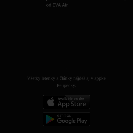
od EVA Air
.
Všetky letenky a články nájdeš aj v appke
Pelipecky: