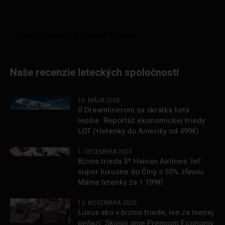
Naše recenzie leteckých spoločností
15. MÁJA 2026
S Dreamlinerom sa skrátka lieta
lepšie. Reportáž ekonomickej triedy
LOT (+letenky do Ameriky od 499€)
1. DECEMBRA 2025
Biznis trieda 5* Hainan Airlines: leť
super luxusne do Číny s 50% zľavou.
Máme letenky za 1 199€!
12. NOVEMBRA 2025
Luxus ako v biznis triede, len za menej
peňazí. Skúsili sme Premium Economy