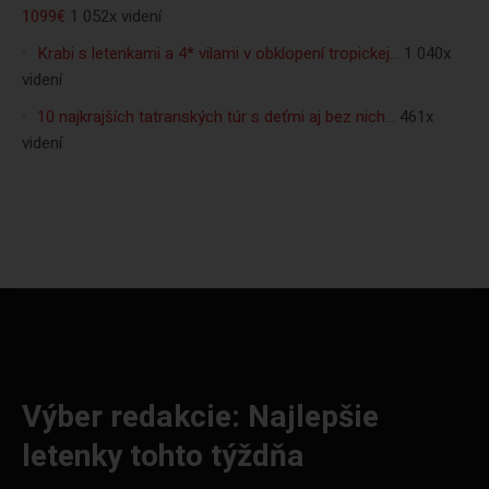
1099€
1 052x videní
Krabi s letenkami a 4* vilami v obklopení tropickej…
1 040x
videní
10 najkrajších tatranských túr s deťmi aj bez nich…
461x
videní
Výber redakcie: Najlepšie
letenky tohto týždňa