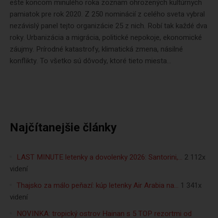
ešte koncom minulého roka zoznam ohrozených kultúrnych
pamiatok pre rok 2020. Z 250 nominácií z celého sveta vybral
nezávislý panel tejto organizácie 25 z nich. Robí tak každé dva
roky. Urbanizácia a migrácia, politické nepokoje, ekonomické
záujmy. Prírodné katastrofy, klimatická zmena, násilné
konflikty. To všetko sú dôvody, ktoré tieto miesta...
Najčítanejšie články
LAST MINUTE letenky a dovolenky 2026: Santorini,…
2 112x
videní
Thajsko za málo peňazí: kúp letenky Air Arabia na…
1 341x
videní
NOVINKA: tropický ostrov Hainan s 5 TOP rezortmi od